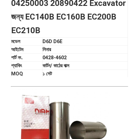
04250003 20890422 Excavator
জন্য EC140B EC160B EC200B
EC210B
মডেল
D6D D6E
আইটেম
লিনার
পার্ট নং.
0428-4602
প্যাকিং
কার্টন/ কাঠের বাক্স
MOQ
১ সেট
এয়ার, সাগর, এক্সপ্রেস ((ডিএইচএল, ফেডেক্স,
শিপিং
ইউপিএস, টিএনটি, ইএমএস)
ডেলিভারি সময়
পেমেন্ট পাওয়ার ৩-১০ দিন পর