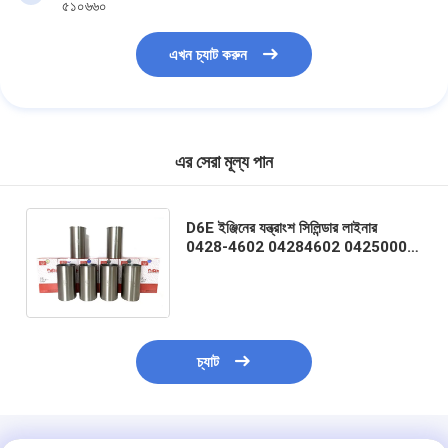
৫১০৬৬০
এখন চ্যাট করুন
এর সেরা মূল্য পান
D6E ইঞ্জিনের যন্ত্রাংশ সিলিন্ডার লাইনার
0428-4602 04284602 04250003
20890422 Excavator জন্য
EC140B EC160B EC200B
EC210B
চ্যাট