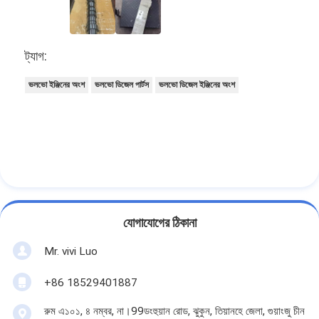
ট্যাগ:
ভলভো ইঞ্জিনের অংশ
ভলভো ডিজেল পার্টস
ভলভো ডিজেল ইঞ্জিনের অংশ
যোগাযোগের ঠিকানা
Mr. vivi Luo
+86 18529401887
রুম এ১০১, ৪ নম্বর, না।99ডংহুয়ান রোড, ঝুকুন, তিয়ানহে জেলা, গুয়াংজু চীন