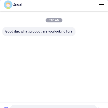
প্রস্তাবিত পণ্য
Qireal
5:06 AM
Good day, what product are you looking for?
D7D ইঞ্জিন যন্ত্রাংশ পিস্টন এবং
D6E ইঞ্জিন ক্যামশ্যাফ্ট বুশ
ডিজেল ইঞ্জিন স্পিন-অন
স্ন্যাপ রিং সহ 1004016-
04251884 ইঞ্জিনের জন্য
জল বিভাজক ফিল্টার 
52D 20450773 0450-
BFM2012 Excavator
20310
1351 EC290B খননকারীর
EC210 EC210B
জন্য
EC240B EC220
ভালো দাম
ভালো দাম
ভালো দাম
বাড়ি
আমাদের
আমাদের সাথে যোগাযোগ
Desktop
সম্পর্কে
করুন
Site
সাইট ম্যাপ
গোপনীয়তা নীতি
গুণ
KOMATSU ইঞ্জিন যন্ত্রাংশ
চীন কারখানা.Copyright © 2026 Guangzhou Qireal
Machinery Equipment Co., Ltd.. All Rights Reserved.