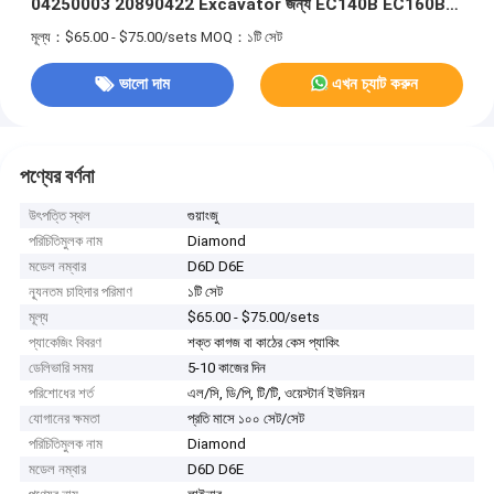
04250003 20890422 Excavator জন্য EC140B EC160B
EC200B EC210B
মূল্য：$65.00 - $75.00/sets
MOQ：১টি সেট
ভালো দাম
এখন চ্যাট করুন
পণ্যের বর্ণনা
উৎপত্তি স্থল
গুয়াংজু
পরিচিতিমুলক নাম
Diamond
মডেল নম্বার
D6D D6E
ন্যূনতম চাহিদার পরিমাণ
১টি সেট
মূল্য
$65.00 - $75.00/sets
প্যাকেজিং বিবরণ
শক্ত কাগজ বা কাঠের কেস প্যাকিং
ডেলিভারি সময়
5-10 কাজের দিন
পরিশোধের শর্ত
এল/সি, ডি/পি, টি/টি, ওয়েস্টার্ন ইউনিয়ন
যোগানের ক্ষমতা
প্রতি মাসে ১০০ সেট/সেট
পরিচিতিমুলক নাম
Diamond
মডেল নম্বার
D6D D6E