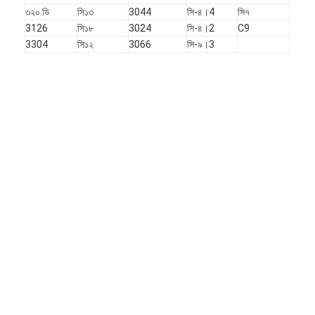
৩২০ ডি
সি১৩
3044
সি-৪।4
সি৭
আমাদের সম্পর্কে
3126
সি১৮
3024
সি-৪।2
C9
কারখানা সফর
3304
সি১২
3066
সি-৯।3
মান নিয়ন্ত্রণ
আমাদের সাথে যোগাযোগ করুন
খবর
মামলা
এখন চ্যাট করুন
KOMATSU ইঞ্জিন যন্ত্রাংশ
ক্যাটারপিলার ইঞ্জিন যন্ত্রাংশ