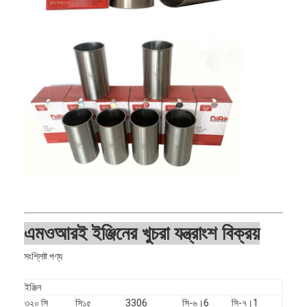
এমওআর
ই ইঞ্জিনের খুচরা যন্ত্রাংশ বিক্রয়
বাড়ি
সংশ্লিষ্ট পণ্য
পণ্য
ইঞ্জিন
ভিআর শো
৩২০ সি
সি১৫
3306
সি-৬।6
সি-৭।1