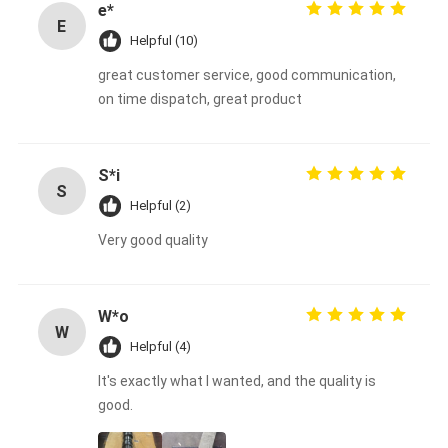
e*
E
Helpful (10)
great customer service, good communication,
on time dispatch, great product
S*i
S
Helpful (2)
Very good quality
W*o
W
Helpful (4)
It's exactly what I wanted, and the quality is
good.