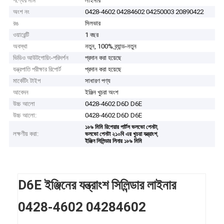
পণ্যের নাম
লাইনার
অংশ নং
0428-4602 04284602 04250003 20890422
রঙ
সিলভার
ওয়ারেন্টি
1 বছর
অবস্থা
নতুন, 100% ব্র্যান্ড-নতুন
ভিডিও আউটগোয়িং-পরিদর্শন
প্রদান করা হয়েছে
যন্ত্রপাতি পরীক্ষার রিপোর্ট
প্রদান করা হয়েছে
মার্কেটিং টাইপ
সাধারণ পণ্য
আবেদন
ইঞ্জিন খুচরা অংশ
উচ্চ আলো
0428-4602 D6D D6E
উচ্চ আলো:
0428-4602 D6D D6E
,
১৮৯ মিমি রিপেয়ার পার্টস ভলভো পেনটা
লক্ষণীয় করা:
,
ভলভো পেনটা ২১০বি এর খুচরা যন্ত্রাংশ
ইঞ্জিন সিলিন্ডার লিনার ১৮৯ মিমি
D6E ইঞ্জিনের যন্ত্রাংশ সিলিন্ডার লাইনার
0428-4602 04284602