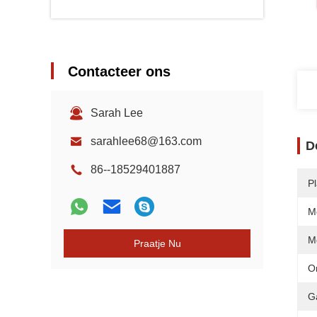
Contacteer ons
Sarah Lee
sarahlee68@163.com
D
86--18529401887
P
M
M
Praatje Nu
O
G