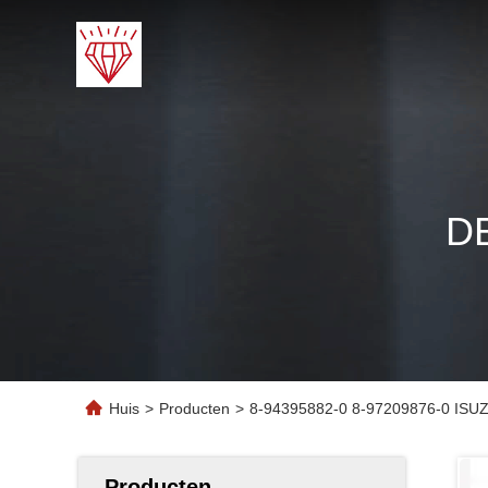
D
Huis
>
Producten
>
8-94395882-0 8-97209876-0 ISUZU
Producten