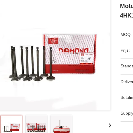
Moto
4HK
MOQ:
Prijs:
Standa
Delive
Betali
Supply