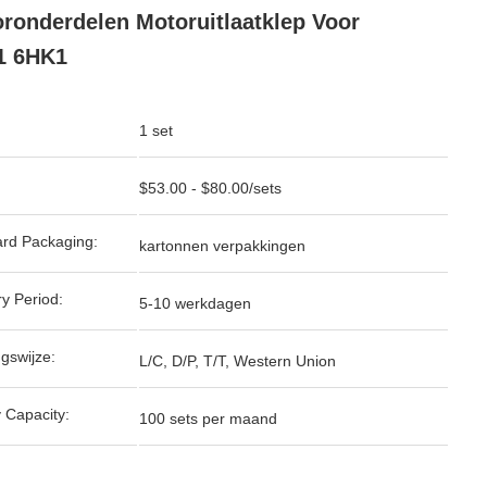
ronderdelen Motoruitlaatklep Voor
1 6HK1
1 set
$53.00 - $80.00/sets
rd Packaging:
kartonnen verpakkingen
ry Period:
5-10 werkdagen
ngswijze:
L/C, D/P, T/T, Western Union
 Capacity:
100 sets per maand