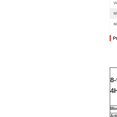
V
M
M
P
8-
4
Mod
Art