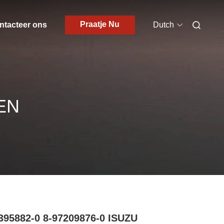
Praatje Nu
ntacteer ons
Dutch
EN
395882-0 8-97209876-0 ISUZU