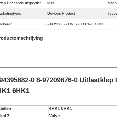
ideo Uitgaande Inspectie:
Mits
Machi
arketingtype:
Gewoon Product
Toepa
arkeren:
8-94395882-0 8-97209876-0 4HK1
roductomschrijving
94395882-0 8-97209876-0 Uitlaatklep
HK1 6HK1
ellen
4HK1 6HK1
ikel 3
Valve