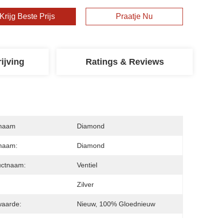
Krijg Beste Prijs
Praatje Nu
ijving
Ratings & Reviews
naam
Diamond
naam:
Diamond
uctnaam:
Ventiel
:
Zilver
waarde:
Nieuw, 100% Gloednieuw