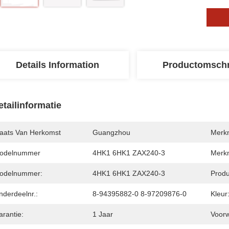
Details Information
Productomschr
etailinformatie
laats Van Herkomst
Guangzhou
Merk
odelnummer
4HK1 6HK1 ZAX240-3
Merk
odelnummer:
4HK1 6HK1 ZAX240-3
Prod
nderdeelnr.:
8-94395882-0 8-97209876-0
Kleur
arantie:
1 Jaar
Voor