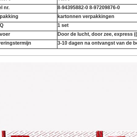
l nr.
8-94395882-0 8-97209876-0
pakking
kartonnen verpakkingen
Q
1 set
voer
Door de lucht, door zee, express 
eringstermijn
3-10 dagen na ontvangst van de b