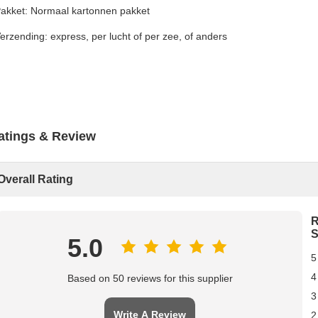
akket: Normaal kartonnen pakket
erzending: express, per lucht of per zee, of anders
atings & Review
Overall Rating
R
S
5.0
5
4
Based on 50 reviews for this supplier
3
Write A Review
2