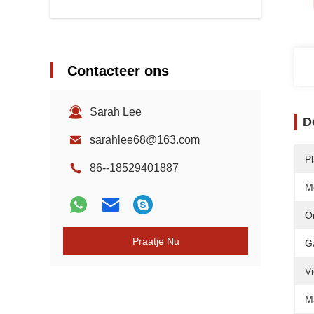
Contacteer ons
Sarah Lee
D
sarahlee68@163.com
P
86--18529401887
M
O
Praatje Nu
G
V
M