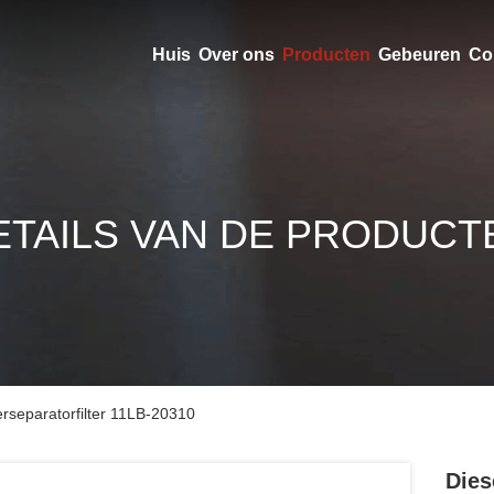
Huis
Over ons
Producten
Gebeuren
Co
ETAILS VAN DE PRODUCT
rseparatorfilter 11LB-20310
Dies