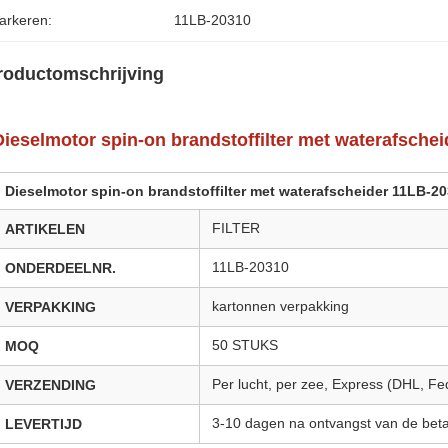
arkeren:
11LB-20310
roductomschrijving
Dieselmotor spin-on brandstoffilter met waterafsche
Dieselmotor spin-on brandstoffilter met waterafscheider 11LB-2
FILTER
ARTIKELEN
11LB-20310
ONDERDEELNR.
kartonnen verpakking
VERPAKKING
50 STUKS
MOQ
Per lucht, per zee, Express (DHL, F
VERZENDING
3-10 dagen na ontvangst van de beta
LEVERTIJD