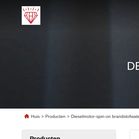
D
Huis
>
Producten
>
Dieselmotor-spin-on brandstofwate
Producten