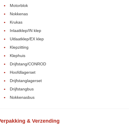
Motorblok
Nokkenas
Krukas
Inlaatklep/IN klep
Uitlaatklep/EX klep
Klepzitting
Klephuis
Drijfstang/CONROD
Hoofdlagerset
Drijfstanglagerset
Drijfstangbus
Nokkenasbus
Verpakking & Verzending