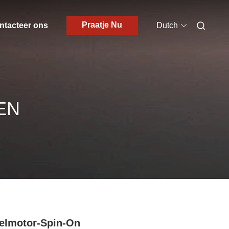
Praatje Nu
ntacteer ons
Dutch
EN
elmotor-Spin-On