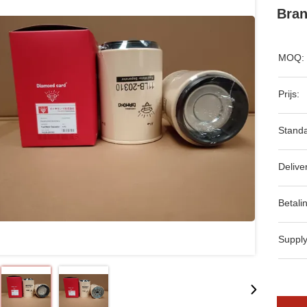
Bran
MOQ:
Prijs:
Standa
Delive
Betali
Supply