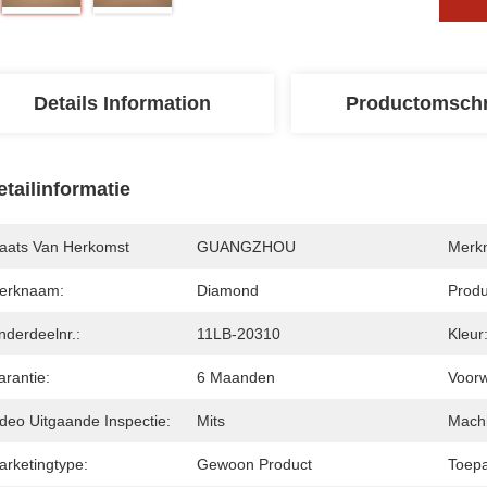
Details Information
Productomschr
etailinformatie
laats Van Herkomst
GUANGZHOU
Merk
erknaam:
Diamond
Prod
nderdeelnr.:
11LB-20310
Kleur
arantie:
6 Maanden
Voor
ideo Uitgaande Inspectie:
Mits
Machi
arketingtype:
Gewoon Product
Toepa