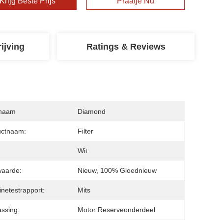
Krijg Beste Prijs
Praatje Nu
ijving
Ratings & Reviews
naam
Diamond
uctnaam:
Filter
:
Wit
waarde:
Nieuw, 100% Gloednieuw
netestrapport:
Mits
ssing:
Motor Reserveonderdeel