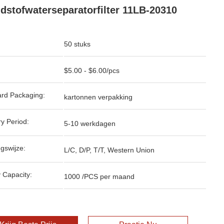
dstofwaterseparatorfilter 11LB-20310
50 stuks
$5.00 - $6.00/pcs
rd Packaging:
kartonnen verpakking
ry Period:
5-10 werkdagen
ngswijze:
L/C, D/P, T/T, Western Union
 Capacity:
1000 /PCS per maand