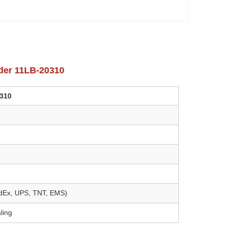
ider 11LB-20310
0310
edEx, UPS, TNT, EMS)
ling