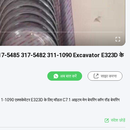
असर 317-5485 317-5482 311-1090 Excavator E323D के
अब बात करें
साझा करना
311-1090 एक्सकेवेटर E323D के लिए मॉडल C7.1 आइटम मेन बेयरिंग कॉन रॉड बेयरिंग
संदेश छोड़ें