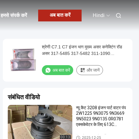
अब बात करें
हमसे संपर्क करें
Hindi
श्रेणी C7.1 C7 इंजन भाग मुख्य असर कनेक्टिंग रॉड
असर 317-5485 317-5482 311-1090
Excavator E323D के लिए
अब बात करें
और जानें
संबंधित वीडियो
न्यू कैट 3208 इंजन पार्ट वाटर पंप
2W1225 9N3075 9N3669
9N5023 9N0135 0R0781
एक्सकेवेटर के लिए 613C
CP553 CS551 CS553
FB221 PR1000 PS500
कैटरपिलर इंजन के पुर्जे
00:13
2025-12-25