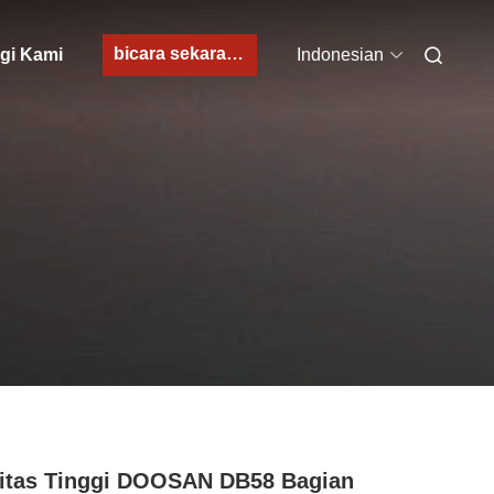
bicara sekarang
gi Kami
Indonesian
itas Tinggi DOOSAN DB58 Bagian