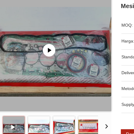
Mesi
MOQ:
Harga
Standa
Delive
Metod
Supply