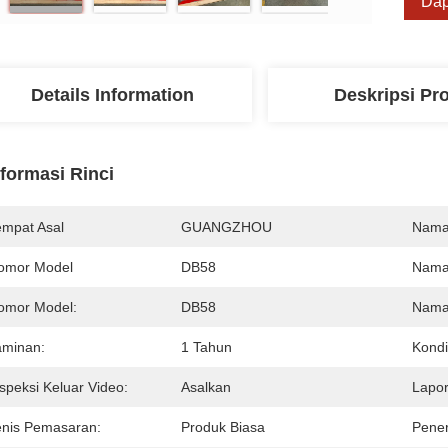
Dap
Details Information
Deskripsi Pr
nformasi Rinci
empat Asal
GUANGZHOU
Nama
omor Model
DB58
Nama
omor Model:
DB58
Nama
aminan:
1 Tahun
Kondi
speksi Keluar Video:
Asalkan
Lapor
enis Pemasaran:
Produk Biasa
Pene