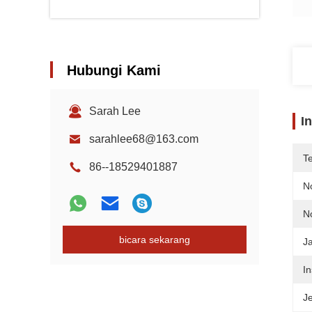
Hubungi Kami
Sarah Lee
I
sarahlee68@163.com
T
86--18529401887
N
N
bicara sekarang
J
In
J