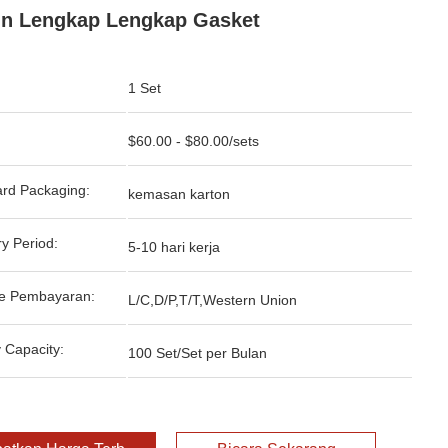
n Lengkap Lengkap Gasket
1 Set
:
$60.00 - $80.00/sets
rd Packaging:
kemasan karton
ry Period:
5-10 hari kerja
e Pembayaran:
L/C,D/P,T/T,Western Union
 Capacity:
100 Set/Set per Bulan