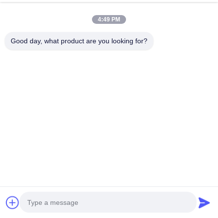
EC240B EC220
今雑談しなさい
Send Inquiry
4:49 PM
#
VOLVO エンジンの部品
#
Volvo ディーゼル部品
Good day, what product are you looking for?
#
Volvoディーゼルエンジンの部品
EC VOLVO エンジンの部品
2026-03-19
エンジンD6Eカムシャフトブッシュ 04251884 エンジンBFM2012 掘削機
EC210 EC210B EC240B EC220用 モデル D6E アイテム カムシャフトブッ
シュ 部品番号 04251884 梱包 カートン/木箱 最小注文数量 1セット 配送 航空
便、海便、エクスプレス（DHL、FedEx、UPS、TNT、EMS） 納期 支払い受
領後3〜10日 その他のエンジン用スペアパーツ...
お問い合わせ
訪問者のメッセージ
メッセージを残しなさい
まだ公のコメントはない