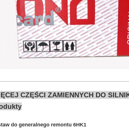
IĘCEJ CZĘŚCI ZAMIENNYCH DO SILN
odukty
staw do generalnego remontu 6HK1