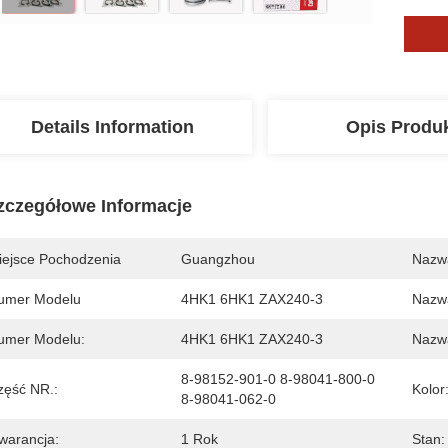
Details Information
Opis Produ
zczegółowe Informacje
iejsce Pochodzenia
Guangzhou
Nazw
umer Modelu
4HK1 6HK1 ZAX240-3
Nazw
umer Modelu:
4HK1 6HK1 ZAX240-3
Nazwa
8-98152-901-0 8-98041-800-0 
zęść NR.:
Kolor
8-98041-062-0
warancja:
1 Rok
Stan: