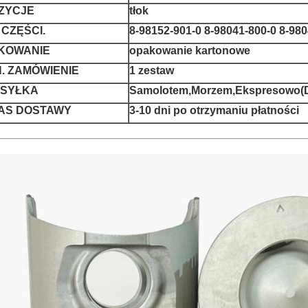
ZYCJE
tłok
 CZĘŚCI.
8-98152-901-0 8-98041-800-0 8-980
KOWANIE
opakowanie kartonowe
N. ZAMÓWIENIE
1 zestaw
SYŁKA
Samolotem,Morzem,Ekspresowo(
AS DOSTAWY
3-10 dni po otrzymaniu płatności