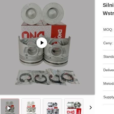
Siln
Wstr
MOQ:
Ceny:
Standa
Delive
Metoda
Supply