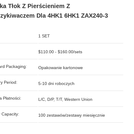
ika Tłok Z Pierścieniem Z
zykiwaczem Dla 4HK1 6HK1 ZAX240-3
1 SET
$110.00 - $160.00/sets
rd Packaging:
Opakowanie kartonowe
ry Period:
5-10 dni roboczych
 Płatności:
L/C, D/P, T/T, Western Union
 Capacity:
100 zestawów/zestawy miesięcznie