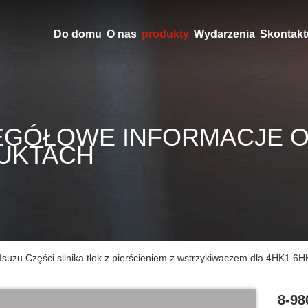
Do domu
O nas
produkty
Wydarzenia
Skontaktu
EGÓŁOWE INFORMACJE 
UKTACH
suzu Części silnika tłok z pierścieniem z wstrzykiwaczem dla 4HK1 
8-98