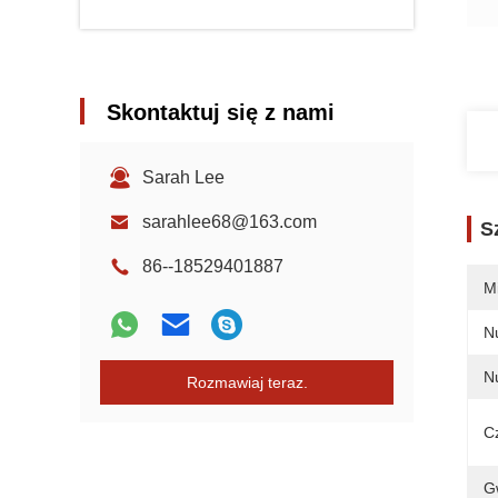
Skontaktuj się z nami
Sarah Lee
sarahlee68@163.com
S
86--18529401887
M
N
N
Rozmawiaj teraz.
C
G