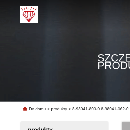
SZCZ
PROD
Do domu
>
produkty
>
8-98041-800-0 8-98041-062-0 I
produkty