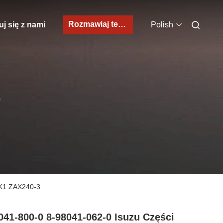
Rozmawiaj teraz.
j się z nami
Polish
O
6HK1 ZAX240-3
041-800-0 8-98041-062-0 Isuzu Części