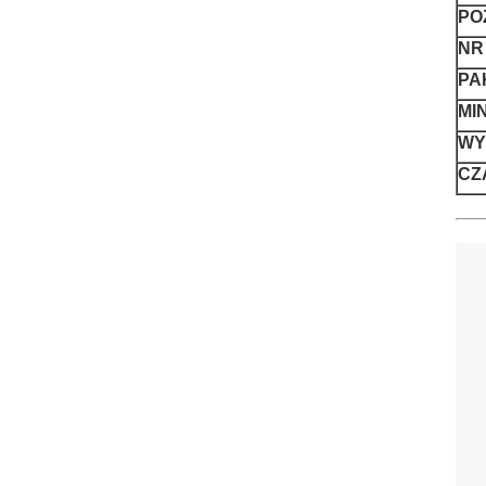
PO
NR
PA
MI
WY
CZ