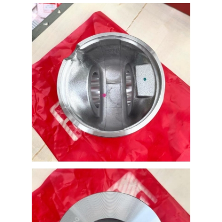
о нас
Экскурсия по фабрике
Контроль качества
Связаться с нами
Новости
Случаи
Побеседуйте теперь
Детали двигателя KOMATSU
машинные части гусеницы