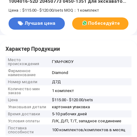
1004016-52D 20450773 0450-1351 для экскаватора
EC290B
Цена：$115.00 - $120.00/sets
MOQ：1 комплект
Лучшая цена
Побеседуйте
теперь
Характер Продукции
Место
ГУАНЧЖОУ
происхождения
Фирменное
Diamond
наименование
Номер модели
Д7Д
Количество мин
1 комплект
заказа
Цена
$115.00 - $120.00/sets
Упаковывая детали
картонная упаковка
Время доставки
5-10 рабочих дней
Условия оплаты
Л/К, Д/П, Т/Т, западное соединение
Поставка
100 комплектов/комплектов в месяц
способности