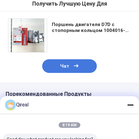
Получить Лучшую Цену Для
Поршень двигателя D7D с
стопорным кольцом 1004016-
52D 20450773 0450-1351 для
экскаватора EC290B
Чат
Порекомендованные Продукты
Qireal
8:19 AM