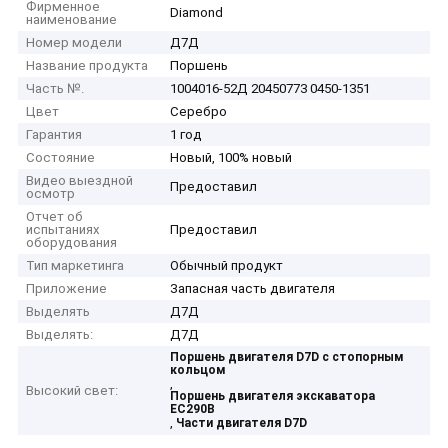
Фирменное
Diamond
наименование
Номер модели
Д7Д
Название продукта
Поршень
Часть №.
1004016-52Д 20450773 0450-1351
Цвет
Серебро
Гарантия
1 год
Состояние
Новый, 100% новый
Видео выездной
Предоставил
осмотр
Отчет об
испытаниях
Предоставил
оборудования
Тип маркетинга
Обычный продукт
Приложение
Запасная часть двигателя
Выделять
Д7Д
Выделять:
Д7Д
Поршень двигателя D7D с стопорным
кольцом
,
Высокий свет:
Поршень двигателя экскаватора
EC290B
,
Части двигателя D7D