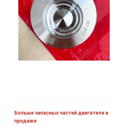
Детали двигателя CUMMINS
Части двигателей MITSUBISHI
Части двигателей John Deere
Части двигателя DOOSAN
Части двигателя EC VOLVO
Машинные части Isuzu
Машинные части Hino
Части двигателей YANMAR
машинные части weichai
Больше запасных частей двигателя в
Детали двигателя Perkins
продаже