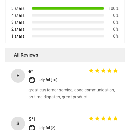
5 stars
100%
4 stars
0%
3 stars
0%
2 stars
0%
1 stars
0%
All Reviews
e*
E
Helpful (10)
great customer service, good communication,
on time dispatch, great product
S*i
S
Helpful (2)