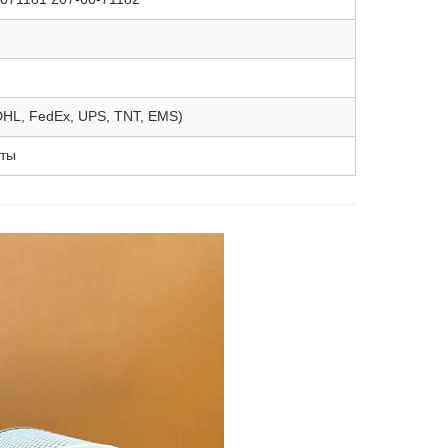
(DHL, FedEx, UPS, TNT, EMS)
аты