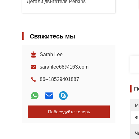
Детали двигателя Perkins
Свяжитесь мы
Sarah Lee
sarahlee68@163.com
86--18529401887
П
М
Побеседуйте теперь
Ф
Ч