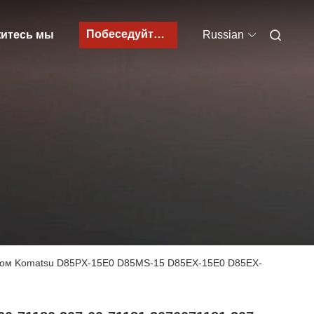
Побеседуйте теперь
итесь мы
Russian
чиком Komatsu D85PX-15E0 D85MS-15 D85EX-15E0 D85EX-