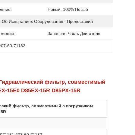
ояние:
Новый, 100% Новый
т Об Испытаниях Оборудования:
Предоставил
ожение:
Запасная Часть Двигателя
207-60-71182
82 Гидравлический фильтр, совместимый
EX-15E0 D85EX-15R D85PX-15R
ический фильтр, совместимый с погрузчиком
15R
6071181 207-60-71182