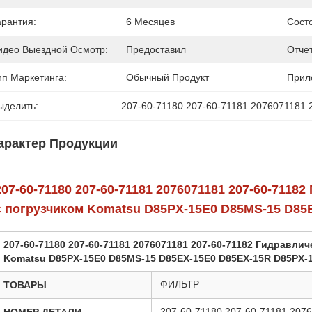
арантия:
6 Месяцев
Сост
идео Выездной Осмотр:
Предоставил
Отче
ип Маркетинга:
Обычный Продукт
Прил
ыделить:
207-60-71180 207-60-71181 2076071181 
арактер Продукции
207-60-71180 207-60-71181 2076071181 207-60-711
с погрузчиком Komatsu D85PX-15E0 D85MS-15 D85
207-60-71180 207-60-71181 2076071181 207-60-71182 Гидравл
Komatsu D85PX-15E0 D85MS-15 D85EX-15E0 D85EX-15R D85PX-
ФИЛЬТР
ТОВАРЫ
207-60-71180 207-60-71181 207