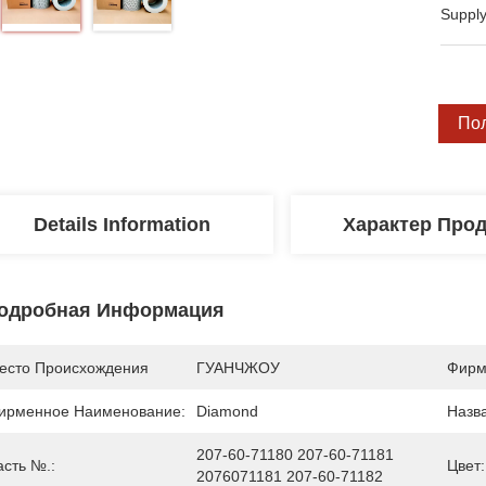
Supply
По
Details Information
Характер Про
одробная Информация
есто Происхождения
ГУАНЧЖОУ
Фирм
ирменное Наименование:
Diamond
Назв
207-60-71180 207-60-71181 
асть №.:
Цвет:
2076071181 207-60-71182