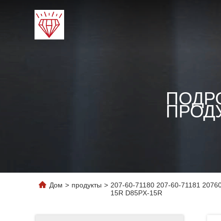
ПОДР
ПРОД
Дом
>
продукты
>
207-60-71180 207-60-71181 2076
15R D85PX-15R