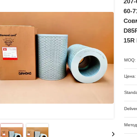
207-
60-
Сов
D85
15R
MOQ:
Цена:
Standa
Delive
Метод