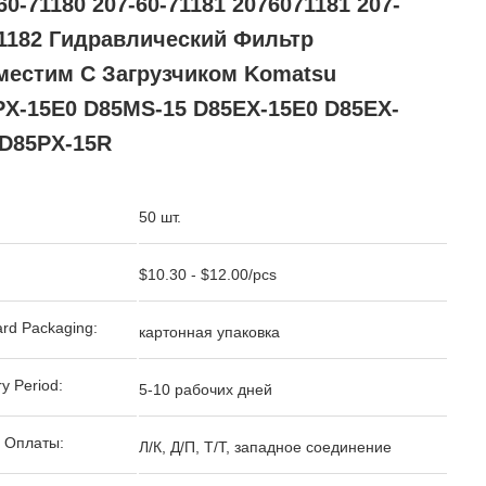
60-71180 207-60-71181 2076071181 207-
71182 Гидравлический Фильтр
местим С Загрузчиком Komatsu
PX-15E0 D85MS-15 D85EX-15E0 D85EX-
 D85PX-15R
50 шт.
$10.30 - $12.00/pcs
rd Packaging:
картонная упаковка
ry Period:
5-10 рабочих дней
 Оплаты:
Л/К, Д/П, Т/Т, западное соединение