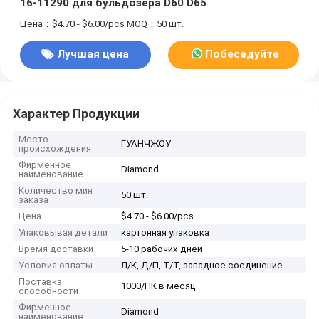
16-11290 для бульдозера D60 D65
Цена：$4.70 - $6.00/pcs
MOQ：50 шт.
Лучшая цена
Побеседуйте
теперь
Характер Продукции
Место
ГУАНЧЖОУ
происхождения
Фирменное
Diamond
наименование
Количество мин
50 шт.
заказа
Цена
$4.70 - $6.00/pcs
Упаковывая детали
картонная упаковка
Время доставки
5-10 рабочих дней
Условия оплаты
Л/К, Д/П, Т/Т, западное соединение
Поставка
1000/ПК в месяц
способности
Фирменное
Diamond
наименование