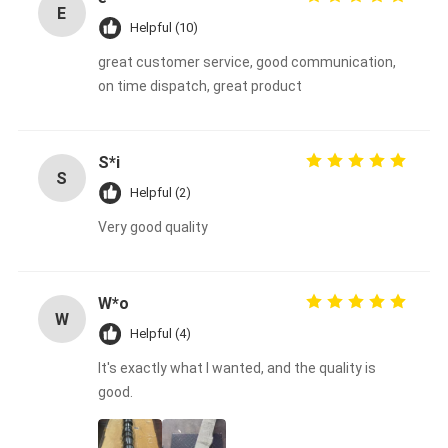
E
Helpful (10)
great customer service, good communication,
on time dispatch, great product
S*i
S
Helpful (2)
Very good quality
W*o
W
Helpful (4)
It's exactly what I wanted, and the quality is
good.