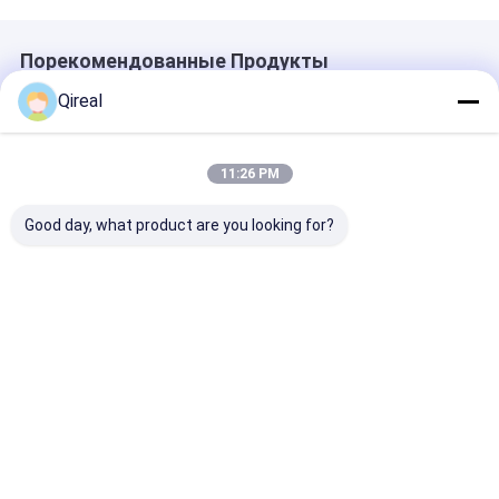
Порекомендованные Продукты
Qireal
11:26 PM
Good day, what product are you looking for?
Топливный фильтр
Части
Воздушный ф
Komatsu высокой
экскаваторов
6128-81-7042
эффективности
Komatsu 569-43-
двигателя Ko
6754-79-6130 6754-
83920 Фильтрный
6D140-1 6D17
79-6140 для PC200-
элемент
Экскаватор
Лучшая цена
Лучшая цена
Лучшая ц
8
PC1600-1 PC1
PC650-5 PC71
PC800-6
Главная
Карта
контактные
Desktop
страница
сайта
данные
Site
Карта сайта
Политика уединения