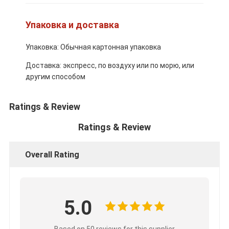
Детали двигателя CUMMINS
Упаковка и доставка
Части двигателей MITSUBISHI
Упаковка: Обычная картонная упаковка
Части двигателей John Deere
Доставка: экспресс, по воздуху или по морю, или
Части двигателя DOOSAN
другим способом
Части двигателя EC VOLVO
Ratings & Review
Машинные части Isuzu
Ratings & Review
Машинные части Hino
Overall Rating
Части двигателей YANMAR
машинные части weichai
5.0
Детали двигателя Perkins