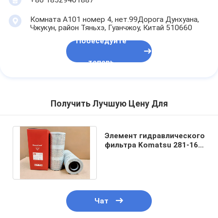
Комната А101 номер 4, нет.99Дорога Дунхуана,
Чжукун, район Тяньхэ, Гуанчжоу, Китай 510660
Побеседуйте
теперь
Получить Лучшую Цену Для
Элемент гидравлического
фильтра Komatsu 281-16-
11290 для бульдозера D60
D65
Чат