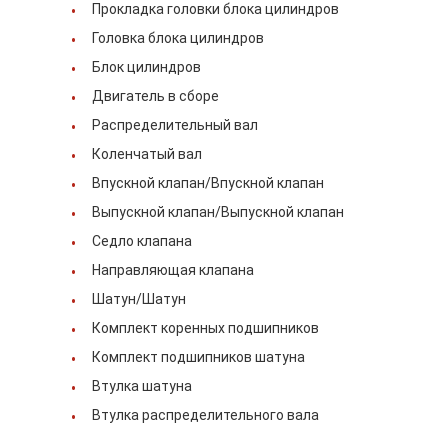
Прокладка головки блока цилиндров
о нас
Головка блока цилиндров
Экскурсия по фабрике
Блок цилиндров
Двигатель в сборе
Контроль качества
Распределительный вал
Связаться с нами
Коленчатый вал
Впускной клапан/Впускной клапан
Новости
Выпускной клапан/Выпускной клапан
Случаи
Седло клапана
Направляющая клапана
Побеседуйте теперь
Шатун/Шатун
Комплект коренных подшипников
Комплект подшипников шатуна
Детали двигателя KOMATSU
Втулка шатуна
Втулка распределительного вала
машинные части гусеницы