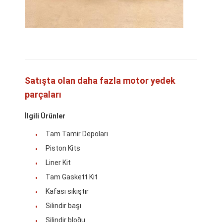
Satışta olan daha fazla motor yedek
parçaları
İlgili Ürünler
Tam Tamir Depoları
Piston Kits
Liner Kit
Ev
Tam Gaskett Kit
Ürünler
Kafası sıkıştır
Silindir başı
VR Gösterisi
Silindir bloğu