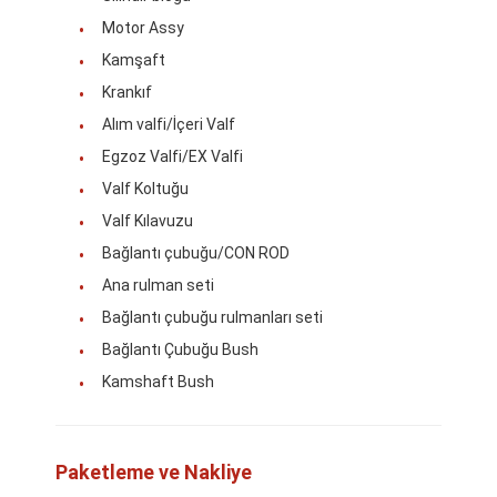
Hakkımızda
Motor Assy
Kamşaft
Fabrika Turu
Krankıf
Kalite Kontrol
Alım valfi/İçeri Valf
Egzoz Valfi/EX Valfi
Bize Ulaşın
Valf Koltuğu
Haberler
Valf Kılavuzu
Bağlantı çubuğu/CON ROD
Durumlar
Ana rulman seti
Şimdi konuşalım.
Bağlantı çubuğu rulmanları seti
Bağlantı Çubuğu Bush
Kamshaft Bush
KOMATSU motor Parçaları
Caterpillar Motor Parçaları
Paketleme ve Nakliye