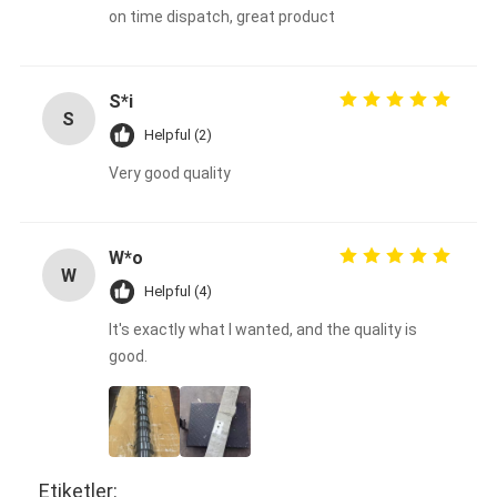
on time dispatch, great product
S*i
S
Helpful (2)
Very good quality
W*o
W
Helpful (4)
It's exactly what I wanted, and the quality is
good.
Etiketler: