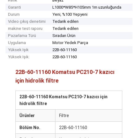
Renk
Beyaz
Garanti
L1000*W85*H105mm 1m uzunluğunda
Durum
Yeni, %100 Yepyeni
Video çıkış denetimi
Tedarik edilen
makine test raporu
Tedarik edilen
Pazarlama Türü
Sıradan Ürün
Uygulama
Motor Yedek Parça
Yüksek Işık
22B-60-11160
Yüksek Işık:
22B-60-11160
22B-60-11160 Komatsu PC210-7 kazıcı
için hidrolik filtre
22B-60-11160 Komatsu PC210-7 kazıcı için
hidrolik filtre
Ürünler
Filtre
Bölüm No.
22B-60-11160