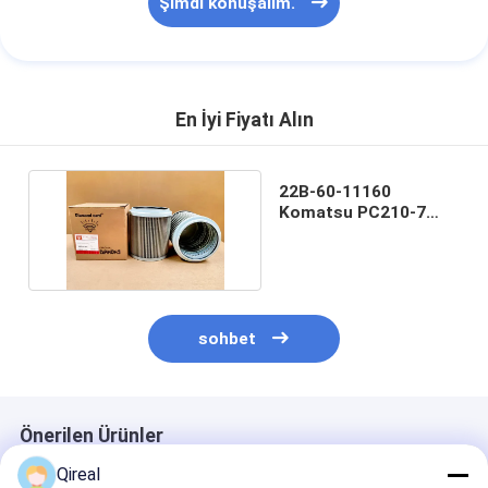
Şimdi konuşalım.
En İyi Fiyatı Alın
22B-60-11160
Komatsu PC210-7
kazıcı için hidrolik
filtre
sohbet
Önerilen Ürünler
Qireal