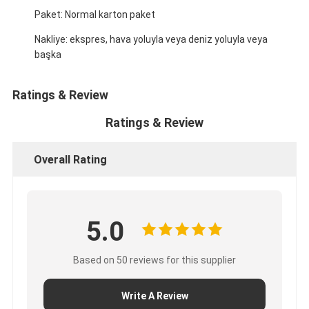
CUMMINS motor Parçaları
Paket: Normal karton paket
MITSUBISHI Motor Parçaları
Nakliye: ekspres, hava yoluyla veya deniz yoluyla veya
başka
John Deere Motor Parçaları
Ratings & Review
DOOSAN Motor Parçaları
Ratings & Review
EC VOLVO Motor Parçaları
Overall Rating
Isuzu Motor Parçaları
HINO Motor Parçaları
YANMAR Motor Parçaları
5.0
Weichai Motor Parçaları
Based on 50 reviews for this supplier
Perkins Motor Parçaları
Write A Review