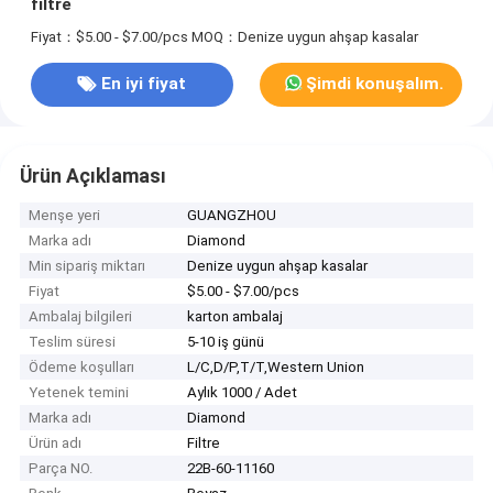
filtre
Fiyat：$5.00 - $7.00/pcs
MOQ：Denize uygun ahşap kasalar
En iyi fiyat
Şimdi konuşalım.
Ürün Açıklaması
Menşe yeri
GUANGZHOU
Marka adı
Diamond
Min sipariş miktarı
Denize uygun ahşap kasalar
Fiyat
$5.00 - $7.00/pcs
Ambalaj bilgileri
karton ambalaj
Teslim süresi
5-10 iş günü
Ödeme koşulları
L/C,D/P,T/T,Western Union
Yetenek temini
Aylık 1000 / Adet
Marka adı
Diamond
Ürün adı
Filtre
Parça NO.
22B-60-11160