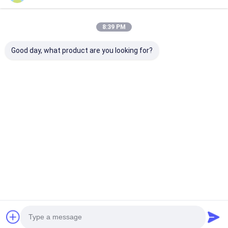
8:39 PM
Good day, what product are you looking for?
Komatsu Yüksek
Ekskavatör Parçaları
Komatsu Moto
Verimli Yakıt Filtresi
Komatsu 569-43-
6D140-1 6D17
6754-79-6130 6754-
83920 Filtre Elemanı
Ekskavatör PC
79-6140 PC200-8
1 PC1800-6 P
İçin
PC710-5 PC80
En iyi fiyat
En iyi fiyat
En iyi fiy
için Hava Filtr
6128-81-7042
Ana
Hakkımızda
Bize
Desktop
sayfa
ulaşın
Site
Site Haritası
Gizlilik Politikası
Kalite
KOMATSU motor Parçaları
Çin fabrikası.Copyright © 2026
Guangzhou Qireal Machinery Equipment Co., Ltd.. All Rights
Reserved.