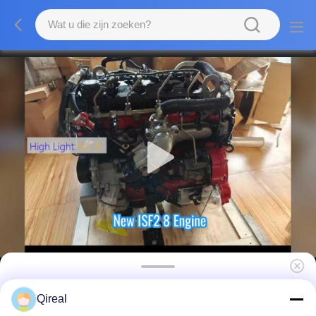
Goede kwaliteit ISF2.8 motor gloednieuw
Qireal