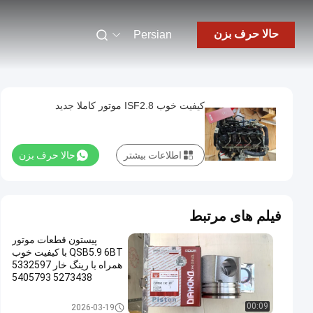
حالا حرف بزن
Persian
کیفیت خوب ISF2.8 موتور کاملا جدید
اطلاعات بیشتر
حالا حرف بزن
فیلم های مرتبط
پیستون قطعات موتور
QSB5.9 6BT با کیفیت خوب
همراه با رینگ خار 5332597
5273438 5405793
5395765
قطعات موتور کامینز
00:09
2026-03-19