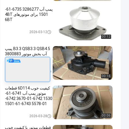
پمپ آب 3286277 6735-61-
1501 برای موتورهای 4BT
6BT
قطعات موتور کامینز
2026-03-12
00:12
B3.3 QSB3.3 QSB4.5 پمپ
آب بخش موتور 3800883
C6204611601 4981207
قطعات موتور کامینز
2025-12-30
00:16
کیفیت خوب 6D114 قطعات
موتور پمپ آب 6741-61-
1530 6742-01-3670 6742-
01-5578 6743-61-1501
قطعات موتور کامینز
00:06
2026-03-28
قطعات موتور با کیفیت خوب