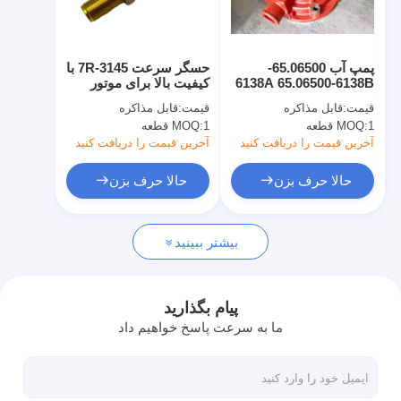
در مورد ما
تور کارخانه
پمپ آب 65.06500-
حسگر سرعت 7R-3145 با
6138A 65.06500-6138B
کیفیت بالا برای موتور
کنترل کیفیت
65.06500-6138C برای
C4.4 C6.6
قیمت:
قابل مذاکره
قیمت:
قابل مذاکره
بیل مکانیکی 290LL
1 قطعه
MOQ:
1 قطعه
MOQ:
D1146 T
تماس با ما
آخرین قیمت را دریافت کنید
آخرین قیمت را دریافت کنید
اخبار
حالا حرف بزن
حالا حرف بزن
موارد
بیشتر ببینید
حالا حرف بزن
پیام بگذارید
ما به سرعت پاسخ خواهیم داد
قطعات موتور کوماتسو
قطعات موتور کاترپیلار