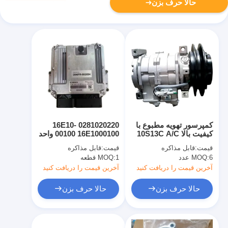
حالا حرف بزن
کمپرسور تهویه مطبوع با
0281020220 16E10-
کیفیت بالا 10S13C A/C
00100 16E1000100 واحد
4721999 برای بیل
کنترل موتور ECU کنترلر
قیمت:
قابل مذاکره
قیمت:
قابل مذاکره
مکانیکی 210G 245GLC
صفحه کامپیوتر برای
6 عدد
MOQ:
1 قطعه
MOQ:
SY245 Excavator
250GLC 290GLC
350GLC 380GLC
D06FR موتور
آخرین قیمت را دریافت کنید
آخرین قیمت را دریافت کنید
حالا حرف بزن
حالا حرف بزن