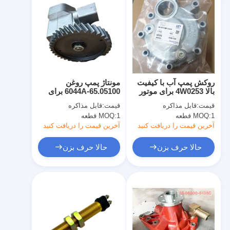
روکش پمپ آب با کیفیت
مونتاژ پمپ روغن
بالا 4W0253 برای موتور
65.05100-6044A برای
بیل مکانیکی 3126 C7
موتور DE12 D2366 بیل
قیمت:
قابل مذاکره
قیمت:
قابل مذاکره
مکانیکی 340LC-V
1 قطعه
MOQ:
1 قطعه
MOQ:
TXC340-1
آخرین قیمت را دریافت کنید
آخرین قیمت را دریافت کنید
حالا حرف بزن
حالا حرف بزن
صفحه اصلی
محصولات
نمایش VR