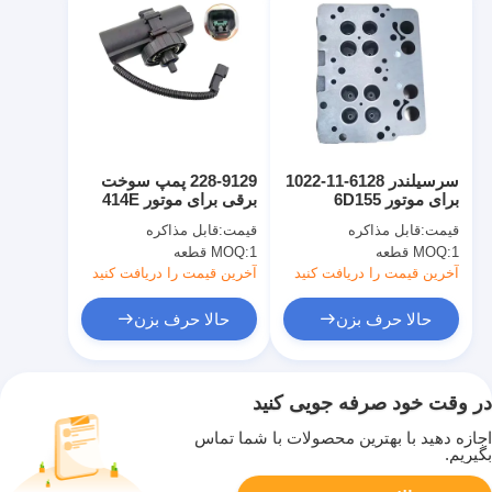
سرسیلندر 6128-11-1022
228-9129 پمپ سوخت
برای موتور 6D155
برقی برای موتور 414E
416D 416E 420D 420E
قیمت:
قابل مذاکره
قیمت:
قابل مذاکره
422E
1 قطعه
MOQ:
1 قطعه
MOQ:
آخرین قیمت را دریافت کنید
آخرین قیمت را دریافت کنید
حالا حرف بزن
حالا حرف بزن
در وقت خود صرفه جویی کنید
اجازه دهید با بهترین محصولات با شما تماس
بگیریم.