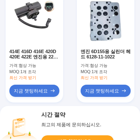
414E 416D 416E 420D
엔진 6D155용 실린더 헤
420E 422E 엔진용 228-
드 6128-11-1022
9129 전기 연료 리프트
가격:
협상 가능
가격:
협상 가능
펌프
MOQ:
1개 조각
MOQ:
1개 조각
최신 가격 받기
최신 가격 받기
지금 챗팅하세요
지금 챗팅하세요
시간 절약
최고의 제품에 문의하십시오.