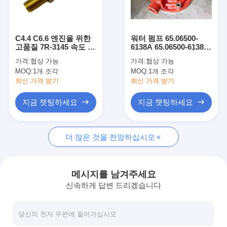
우리에 대해
공장견학
C4.4 C6.6 엔진을 위한
워터 펌프 65.06500-
고품질 7R-3145 속도 센
6138A 65.06500-6138B
품질 관리
서
65.06500-6138C 290LL
가격:
협상 가능
가격:
협상 가능
D1146 굴삭기용
MOQ:
1개 조각
MOQ:
1개 조각
문의하기
최신 가격 받기
최신 가격 받기
뉴스
지금 챗팅하세요
지금 챗팅하세요
사례
더 많은 것을 전망하십시오
지금 챗팅하세요
메시지를 남겨주세요
신속하게 답변 드리겠습니다
KOMATSU 엔진 부품
애벌레 엔진 파트