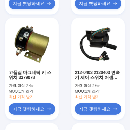
지금 챗팅하세요
지금 챗팅하세요
고품질 마그네틱 키 스
212-0403 2120403 변속
위치 3379078
기 제어 스위치 어셈블
리 814F 815F 816F 그레
가격:
협상 가능
가격:
협상 가능
이더용
MOQ:
1개 조각
MOQ:
1개 조각
최신 가격 받기
최신 가격 받기
지금 챗팅하세요
지금 챗팅하세요