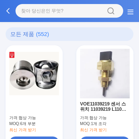
모든 제품
(552)
VOE11039219 센서 스
위치 11039219 L110
L120 휠 로더용
가격:
협상 가능
가격:
협상 가능
MOQ:
6개 부분
MOQ:
1개 조각
최신 가격 받기
최신 가격 받기