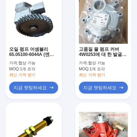
오일 펌프 어셈블리
고품질 물 펌프 커버
65.05100-6044A (엔진
4W0253에 대 한 발굴기
DE12 D2366 굴삭기
3126 엔진 C7
가격:
협상 가능
가격:
협상 가능
340LC-V TXC340-1용)
MOQ:
1개 조각
MOQ:
1개 조각
최신 가격 받기
최신 가격 받기
지금 챗팅하세요
지금 챗팅하세요
집
제품
VR 쇼