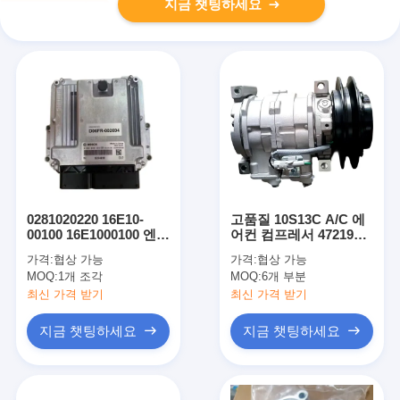
지금 챗팅하세요
0281020220 16E10-
고품질 10S13C A/C 에
00100 16E1000100 엔진
어컨 컴프레서 4721999
제어 장치 ECU 컨트롤
(굴삭기 210G 245GLC
가격:
협상 가능
가격:
협상 가능
러 컴퓨터 보드 SY245
250GLC 290GLC
MOQ:
1개 조각
MOQ:
6개 부분
발굴기 D06FR 엔진
350GLC 380GLC용)
최신 가격 받기
최신 가격 받기
지금 챗팅하세요
지금 챗팅하세요