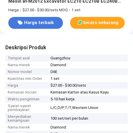
Mesin BFM2012 Excavator EC210 EC210B EC240B
EC220
Harga：$27.00 - $30.00/sets
MOQ：1 set
Harga terbaik
bicara sekarang
Deskripsi Produk
Tempat asal
Guangzhou
Nama merek
Diamond
Nomor model
D6E
Kuantitas min Order
1 set
Harga
$27.00 - $30.00/sets
Kemasan rincian
Kemasan Karton atau Kasus Kayu
Waktu pengiriman
5-10 hari kerja
Syarat-syarat
L/C,D/P,T/T,Western Union
pembayaran
Menyediakan
100 set/set per bulan
kemampuan
Nama merek
Diamond