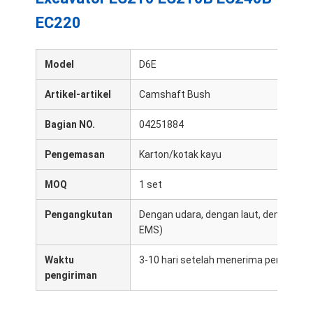
EC220
Model
D6E
Artikel-artikel
Camshaft Bush
Bagian NO.
04251884
Pengemasan
Karton/kotak kayu
MOQ
1 set
Pengangkutan
Dengan udara, dengan laut, dengan eks
EMS)
Waktu
3-10 hari setelah menerima pembayar
pengiriman