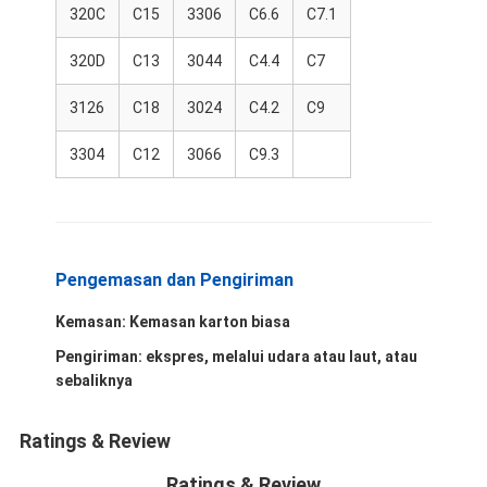
320C
C15
3306
C6.6
C7.1
tentang kita
320D
C13
3044
C4.4
C7
tur pabrik
3126
C18
3024
C4.2
C9
Kontrol Kualitas
3304
C12
3066
C9.3
Hubungi kami
Berita
Kasus
Pengemasan dan Pengiriman
bicara sekarang
Kemasan: Kemasan karton biasa
Pengiriman: ekspres, melalui udara atau laut, atau
sebaliknya
Suku Cadang Mesin KOMATSU
Ratings & Review
Suku Cadang Mesin Caterpillar
Ratings & Review