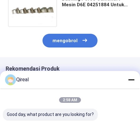
Mesin D6E 04251884 Untuk
Mesin BFM2012 Excavator
EC210 EC210B EC240B EC220
mengobrol
Rekomendasi Produk
Qireal
2:58 AM
Good day, what product are you looking for?
Suku Cadang Mesin
Filter Pemisah Air
Bagian Mesin 
D7D Piston Dengan
Bahan Bakar Tipe
D7E Kualitas T
Cincin Snap
Spin-on Mesin Diesel
Silinder Liner