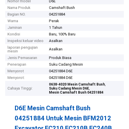
Nomor model
D6E
Nama Produk
Camshaft Bush
Bagian NO.
04251884
Warna
Perak
Jaminan
1 Tahun
Kondisi
Baru, 100% Baru
Inspeksi keluar video
Asalkan
laporan pengujian
Asalkan
mesin
Jenis Pemasaran
Produk Biasa
Penerapan
Suku Cadang Mesin
Menyorot
04251884 D6E
Menyorot:
04251884 D6E
,
0638-4020 Mesin Camshaft Bush
Cahaya Tinggi:
,
Suku Cadang Mesin D6E
Mesin Camshaft Bush 04251884
D6E Mesin Camshaft Bush
04251884 Untuk Mesin BFM2012
Excavator EC210 EC210B EC240B