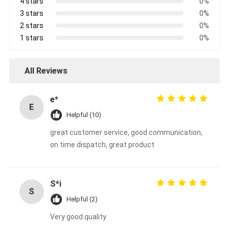
4 stars
0%
3 stars
0%
2 stars
0%
1 stars
0%
All Reviews
e*
E
Helpful (10)
great customer service, good communication,
on time dispatch, great product
S*i
S
Helpful (2)
Very good quality