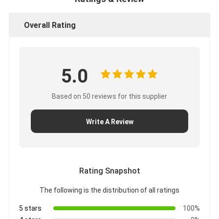
Bagian-bagian mesin CUMMINS
Overall Rating
Bagian Mesin MITSUBISHI
Bagian mesin John Deere
5.0
Bagian mesin DOOSAN
Bagian mesin EC VOLVO
Based on 50 reviews for this supplier
Suku Cadang Mesin Isuzu
Write A Review
Bagian Mesin HINO
Bagian mesin YANMAR
Rating Snapshot
Suku Cadang Mesin Weichai
The following is the distribution of all ratings
Suku Cadang Mesin Perkins
5 stars
100%