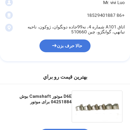
Mr. vivi Luo
+86 18529401887
اتاق A101 شماره 4، نه99جاده دونگوان، ژوکون، ناحيه
تيانهي، گوانگژو، چين 510660
حالا حرف بزن
بهترين قيمت رو براي
D6E موتور Camshaft بوش
04251884 برای موتور
BFM2012 حفاری EC210
EC210B EC240B EC220