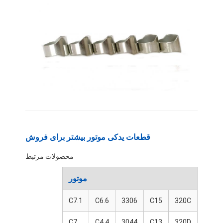
قطعات یدکی موتور بیشتر برای فروش
محصولات مرتبط
صفحه اصلی
موتور
محصولات
C7.1
C6.6
3306
C15
320C
نمایش VR
C7
C4.4
3044
C13
320D