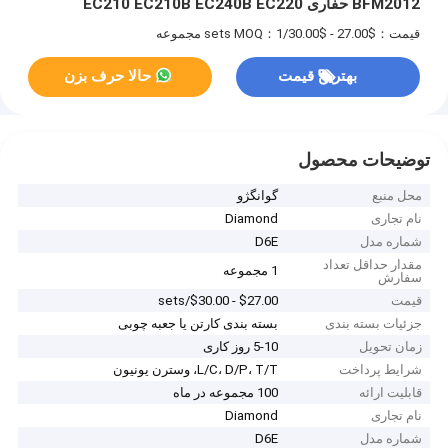
BFM2012 حفاری EC210 EC210B EC240B EC220
قیمت：$27.00 - $30.00/sets
MOQ：1 مجموعه
بهترین قیمت
حالا حرف بزن
توضیحات محصول
محل منبع
گوانگژو
نام تجاری
Diamond
شماره مدل
D6E
مقدار حداقل تعداد
1 مجموعه
سفارش
قیمت
$27.00 - $30.00/sets
جزئیات بسته بندی
بسته بندی کارتن یا جعبه چوبی
زمان تحویل
5-10 روز کاری
شرایط پرداخت
L/C، D/P، T/T، وسترن یونیون
قابلیت ارائه
100 مجموعه در ماه
نام تجاری
Diamond
شماره مدل
D6E