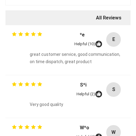
All Reviews
e*
E
Helpful (10)
great customer service, good communication,
on time dispatch, great product
S*i
S
Helpful (2)
Very good quality
W*o
W