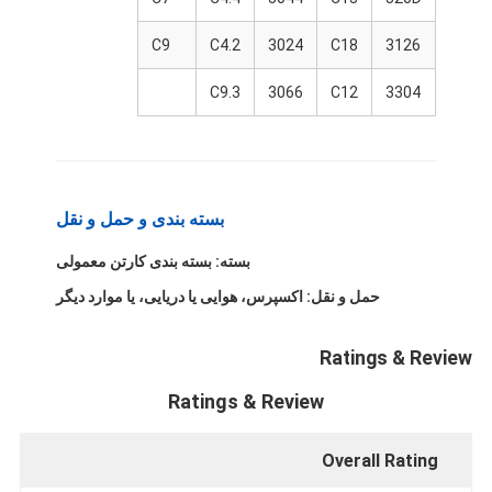
در مورد ما
C9
C4.2
3024
C18
3126
تور کارخانه
C9.3
3066
C12
3304
کنترل کیفیت
تماس با ما
اخبار
بسته بندی و حمل و نقل
بسته: بسته بندی کارتن معمولی
موارد
حمل و نقل: اکسپرس، هوایی یا دریایی، یا موارد دیگر
حالا حرف بزن
Ratings & Review
Ratings & Review
قطعات موتور کوماتسو
قطعات موتور کاترپیلار
Overall Rating