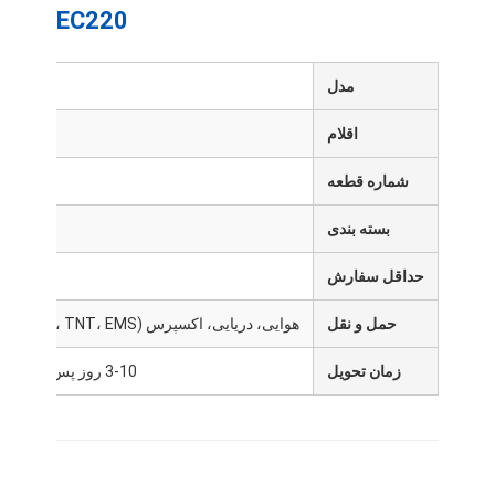
EC220
مدل
اقلام
بوش می
شماره قطعه
4
بسته بندی
کارتن/
حداقل سفارش
حمل و نقل
هوایی، دریایی، اکسپرس (DHL، FedEx، UPS، TNT، EMS)
زمان تحویل
3-10 روز پس از دریافت پرداخت