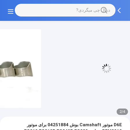
3/4
D6E موتور Camshaft بوش 04251884 برای موتور