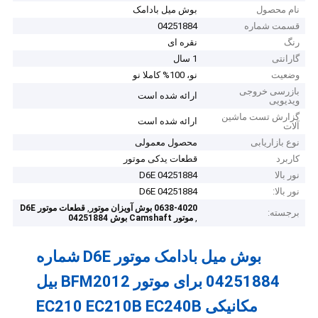
نام محصول
بوش میل بادامک
قسمت شماره
04251884
رنگ
نقره ای
گارانتی
1 سال
وضعیت
نو، 100% کاملا نو
بازرسی خروجی
ارائه شده است
ویدیویی
گزارش تست ماشین
ارائه شده است
آلات
نوع بازاریابی
محصول معمولی
کاربرد
قطعات یدکی موتور
نور بالا
04251884 D6E
نور بالا:
04251884 D6E
,
0638-4020 بوش آویزان موتور
قطعات موتور D6E
برجسته:
,
موتور Camshaft بوش 04251884
بوش میل بادامک موتور D6E شماره
04251884 برای موتور BFM2012 بیل
مکانیکی EC210 EC210B EC240B