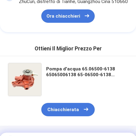
ZhuCun, distretto di Tianhe, Guangzhou Cina 510660
Ora chiacchieri
Ottieni Il Miglior Prezzo Per
Pompa d'acqua 65.06500-6138
65065006138 65-06500-6138
65.06500-6139C per motore D1146
escavatore DH220-3 DH280-3
DH305 DH300-5
Chiacchierata