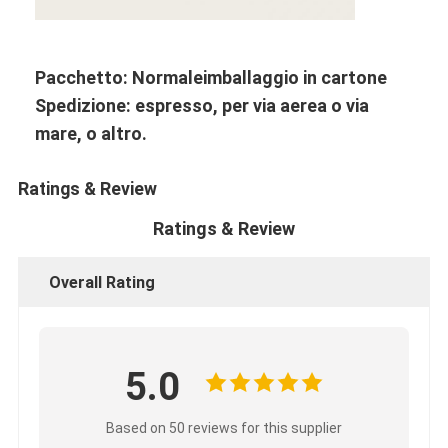
Parti del motore CUMMINS
MITSUBISHI Parti di motori
Pacchetto: Normale
imballaggio in cartone
Parti di motori John Deere
Spedizione: espresso, per via aerea o via
mare, o altro.
DOOSAN Parti di motori
Ratings & Review
EC VOLVO Parti del motore
Ratings & Review
Isuzu Engine Parts
Componenti del motore di Hino
Overall Rating
Parti di motori YANMAR
componenti del motore di weichai
5.0
Parti del motore Perkins
Based on 50 reviews for this supplier