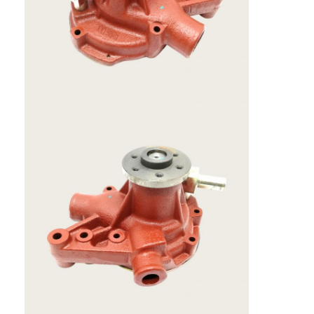
chi siamo
Visita alla fabbrica
Controllo di qualità
Contattaci
Notizie
Casi
Ora chiacchieri
Parti del motore KOMATSU
Componenti del motore di Caterpillar