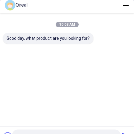
Prodotti Raccomandati
Qireal
10:08 AM
Good day, what product are you looking for?
Parti del motore
DOOSAN DB58 Parti
Pompa d'acqu
DOOSAN DB58 di
del motore
65.06500-6125
alta qualità
Guarnizione della
motore D2366
testa 400603-00071
D2366T Escav
65.03901-0066A
280LC-III 330-I
Miglior prezzo
Miglior prezzo
Miglior pr
65.03901-0055
400LC-III DH2
DH330 DH280
Casa
Circa noi
Contattaci
Desktop Site
Mappa del sito
Norme sulla privacy
Qualità
Parti del motore KOMATSU
Fabbrica cinese.Copyright ©
2026 Guangzhou Qireal Machinery Equipment Co., Ltd.. All Rights
Reserved.