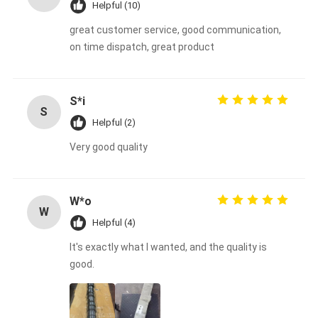
Helpful (10)
great customer service, good communication,
on time dispatch, great product
S*i
S
Helpful (2)
Very good quality
W*o
W
Helpful (4)
It's exactly what I wanted, and the quality is
good.