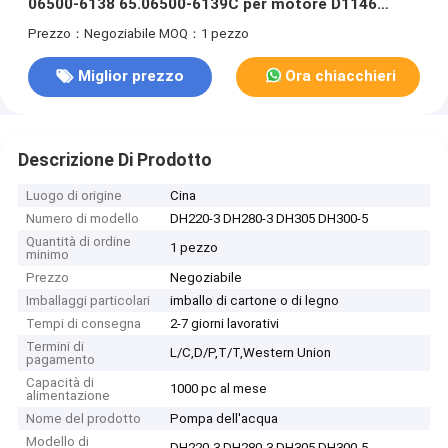
06500-6138 65.06500-6139C per motore D1146
escavatore DH220-3 DH280-3 DH305 DH300-5
Prezzo：Negoziabile
MOQ：1 pezzo
Miglior prezzo
Ora chiacchieri
Descrizione Di Prodotto
Luogo di origine
Cina
Numero di modello
DH220-3 DH280-3 DH305 DH300-5
Quantità di ordine
1 pezzo
minimo
Prezzo
Negoziabile
Imballaggi particolari
imballo di cartone o di legno
Tempi di consegna
2-7 giorni lavorativi
Termini di
L/C,D/P,T/T,Western Union
pagamento
Capacità di
1000 pc al mese
alimentazione
Nome del prodotto
Pompa dell'acqua
Modello di
DH220-3 DH280-3 DH305 DH300-5