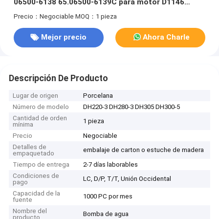
06500-6138 65.06500-6139C para motor D1146
Excavadora DH220-3 DH280-3 DH305 DH300-5
Precio：Negociable
MOQ：1 pieza
Mejor precio
Ahora Charle
Descripción De Producto
Lugar de origen
Porcelana
Número de modelo
DH220-3 DH280-3 DH305 DH300-5
Cantidad de orden
1 pieza
mínima
Precio
Negociable
Detalles de
embalaje de carton o estuche de madera
empaquetado
Tiempo de entrega
2-7 días laborables
Condiciones de
LC, D/P, T/T, Unión Occidental
pago
Capacidad de la
1000 PC por mes
fuente
Nombre del
Bomba de agua
producto