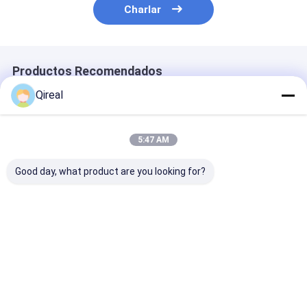
Charlar
Productos Recomendados
Qireal
5:47 AM
Good day, what product are you looking for?
Alta calidad
Junta de culata para
Bomba de agu
DOOSAN DB58
motor DOOSAN DB58
65.06500-6125
partes del motor
400603-00071
motor D2366
completa completa
65.03901-0066A
D2366T Excav
junta
65.03901-0055
280LC-III 330-I
Mejor precio
Mejor precio
Mejor pre
400LC-III DH2
DH330 DH280
Inicio
Mapa del
Contactar
Desktop