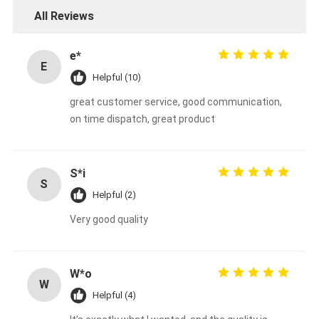
All Reviews
e*
E
Helpful (10)
great customer service, good communication,
on time dispatch, great product
S*i
S
Helpful (2)
Very good quality
W*o
W
Helpful (4)