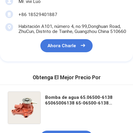
Mr. vivi Luo
+86 18529401887
Habitación A101, número 4, no.99,Donghuan Road,
ZhuCun, Distrito de Tianhe, Guangzhou China 510660
Ahora Charle
Obtenga El Mejor Precio Por
Bomba de agua 65.06500-6138
65065006138 65-06500-6138
65.06500-6139C para motor D1146
Excavadora DH220-3 DH280-3
DH305 DH300-5