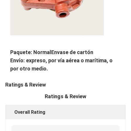
Piezas del motor CUMMINS
Partes de motores MITSUBISHI
Partes de motores John Deere
Partes de motores DOOSAN
Paquete: Normal
Envase de cartón
CE VOLVO Partes del motor
Envío: expreso, por vía aérea o marítima, o
por otro medio.
Isuzu Engine Parts
Piezas del motor de Hino
Ratings & Review
Partes de motores YANMAR
Ratings & Review
piezas del motor del weichai
Overall Rating
Piezas del motor Perkins