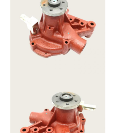
sobre nosotros
Visita a la fábrica
Control de calidad
Contáctenos
Noticias
Casos de trabajo
Ahora Charle
Piezas de motor KOMATSU
piezas del motor de la oruga