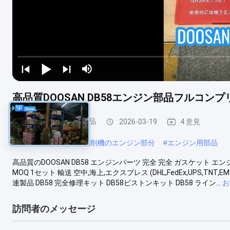
高品質DOOSAN DB58エンジン部品フルコン
DOOSAN エンジン部品
2026-03-19
4 意見
#
DOOSAN パーツ
#
掘削機のエンジン部分
#
エンジン用部品
高品質のDOOSAN DB58 エンジンパーツ 完全 完全 ガスケット エンジ
MOQ 1セット 輸送 空中,海上,エクスプレス (DHL,FedEx,UPS,T
連製品 DB58 完全修理キット DB58ピストンキット DB58 ライン...
お
訪問者のメッセージ