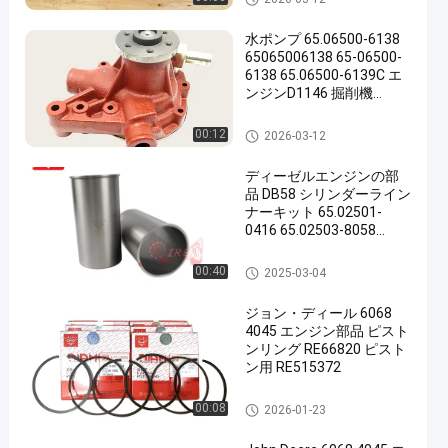
水ポンプ 65.06500-6138
65065006138 65-06500-
6138 65.06500-6139C エ
ンジンD1146 掘削機
DH220-3 DH280-3 DH305
DH300-5
DOOSAN エンジン部品
00:12
2026-03-12
ディーゼルエンジンの部
品 DB58 シリンダーライン
ナーキット 65.02501-
0416 65.02503-8058
0428-4602 65.01201-
0068
DOOSAN エンジン部品
00:40
2025-03-04
ジョン・ディール 6068
4045 エンジン部品 ピスト
ンリング RE66820 ピスト
ン用 RE515372
ジョン・ディール エンジン部
00:08
2026-01-23
品