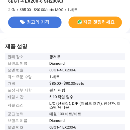
6BG1-4 EX200-6 SH200A3
가격：$85.00 - $90.00/sets
MOQ：1 세트
최고의 가격
지금 챗팅하세요
제품 설명
원래 장소
광저우
브랜드 이름
Diamond
모델 번호
6BG1-4 EX200-6
최소 주문 수량
1 세트
가격
$85.00 - $90.00/sets
포장 세부 사항
판지 패킹
배달 시간
5-10 작업 일수
L/C (신용장), D/P (지급도 조건), 전신환, 웨
지불 조건
스턴 유니온
공급 능력
매월 100 세트/세트
브랜드 이름
Diamond
모델 번호
6BG1-4 EX200-6