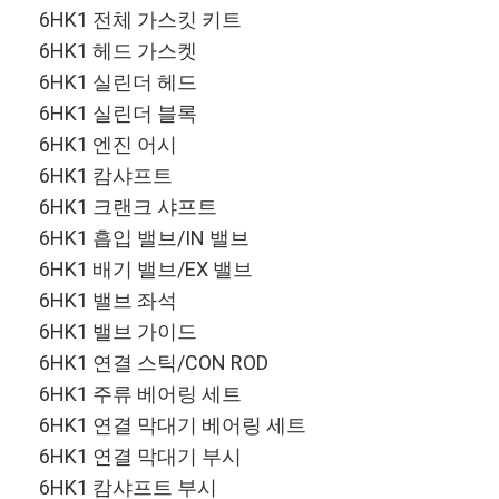
6HK1 전체 가스킷 키트
우리에 대해
6HK1 헤드 가스켓
공장견학
6HK1 실린더 헤드
6HK1 실린더 블록
품질 관리
6HK1 엔진 어시
문의하기
6HK1 캄샤프트
6HK1 크랜크 샤프트
뉴스
6HK1 흡입 밸브/IN 밸브
6HK1 배기 밸브/EX 밸브
사례
6HK1 밸브 좌석
지금 챗팅하세요
6HK1 밸브 가이드
6HK1 연결 스틱/CON ROD
6HK1 주류 베어링 세트
KOMATSU 엔진 부품
6HK1 연결 막대기 베어링 세트
6HK1 연결 막대기 부시
애벌레 엔진 파트
6HK1 캄샤프트 부시