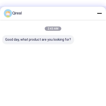
Qireal
추천된 제품
2:43 AM
Good day, what product are you looking for?
8-98041-800-0 8-
8-94395882-0 8-
물 펌프 1-1365
98041-062-0 이수즈
97209876-0 ISUZU
1 6BG1 엔진 EX
엔진 부품 스냅 링과 함
엔진 부품 엔진 배기 밸
EX210-5 EX22
께 스냅 링 4HK1 6HK1
브 4HK1 6HK1
기
ZAX240-3
최고의 가격
최고의 가격
최고의 
홈
사이트맵
연락처
Desktop Site
사이트맵
개인 정보 정책