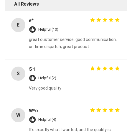
All Reviews
e*
E
Helpful (10)
great customer service, good communication,
on time dispatch, great product
S*i
S
Helpful (2)
Very good quality
W*o
W
Helpful (4)
It's exactly what I wanted, and the quality is