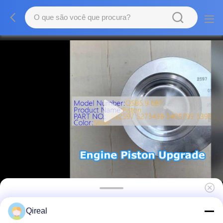
QSB5.9 6BT de boa qualidade Peças do
Qireal
motor pistão com anel de arranque 5332597