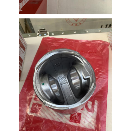
Peças de motor CUMMINS
MITSUBISHI Partes de motores
Partes de motores John Deere
DOOSAN Partes de motores
CE VOLVO Partes do motor
Peças de motor Isuzu
Peças de motor de Hino
Partes de motores YANMAR
peças de motor do weichai
Peças de motor Perkins