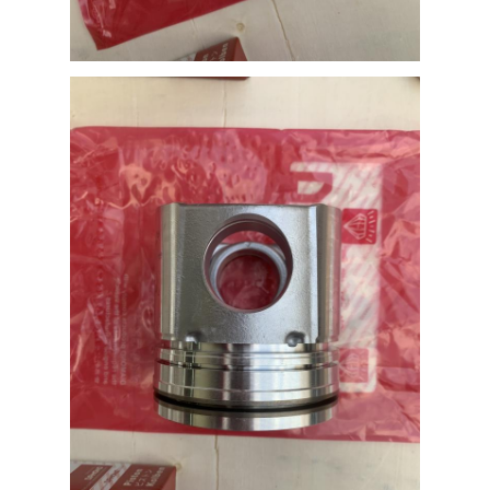
sobre nós
Visita à fábrica
Controle de qualidade
Contate-nos
Notícias
Casos
Converse agora
Peças de motor KOMATSU
peças de motor da lagarta