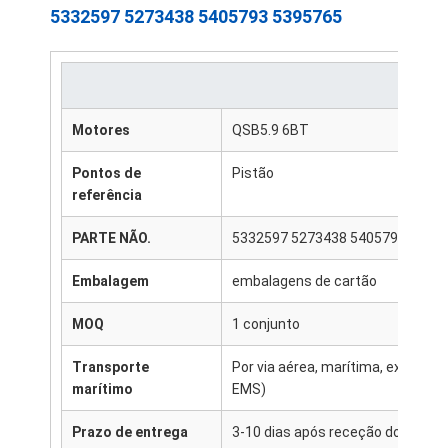
5332597 5273438 5405793 5395765
Motores
QSB5.9 6BT
Pontos de
Pistão
referência
PARTE NÃO.
5332597 5273438 5405793 5395
Embalagem
embalagens de cartão
MOQ
1 conjunto
Transporte
Por via aérea, marítima, expressa
marítimo
EMS)
Prazo de entrega
3-10 dias após receção do paga