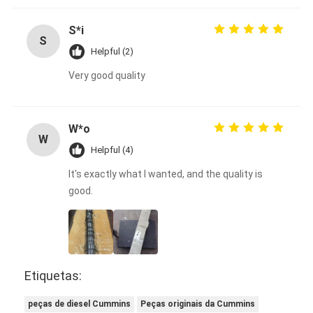
S*i
S
Helpful (2)
Very good quality
W*o
W
Helpful (4)
It's exactly what I wanted, and the quality is
good.
Etiquetas:
peças de diesel Cummins
Peças originais da Cummins