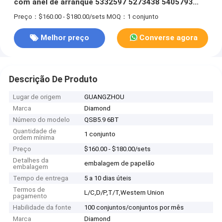
com anel de arranque 5332597 5273438 5405793
5395765
Preço：$160.00 - $180.00/sets
MOQ：1 conjunto
Melhor preço
Converse agora
Descrição De Produto
Lugar de origem
GUANGZHOU
Marca
Diamond
Número do modelo
QSB5.9 6BT
Quantidade de
1 conjunto
ordem mínima
Preço
$160.00 - $180.00/sets
Detalhes da
embalagem de papelão
embalagem
Tempo de entrega
5 a 10 dias úteis
Termos de
L/C,D/P,T/T,Western Union
pagamento
Habilidade da fonte
100 conjuntos/conjuntos por mês
Marca
Diamond