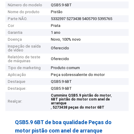
Número do modelo
QSB5.9 6BT
Nome do produto
Pistão
Parte NÃO.
5332597 5273438 5405793 5395765
Cor
Prata
Garantia
1 ano
Doença
Novo, 100% novo
Inspeção de saída
Oferecido
de vídeo
Relatório de teste
Oferecido
de máquinas
Tipo de marketing
Produto comum
Aplicação
Peça sobressalente do motor
Destaque
QSB5.9 6BT
Destaque:
QSB5.9 6BT
,
Cummins QSB5.9 pistão do motor
6BT pistão do motor com anel de
Realçar:
arranque
,
5273438 peças do motor 6BT
QSB5.9 6BT de boa qualidade Peças do
motor pistão com anel de arranque