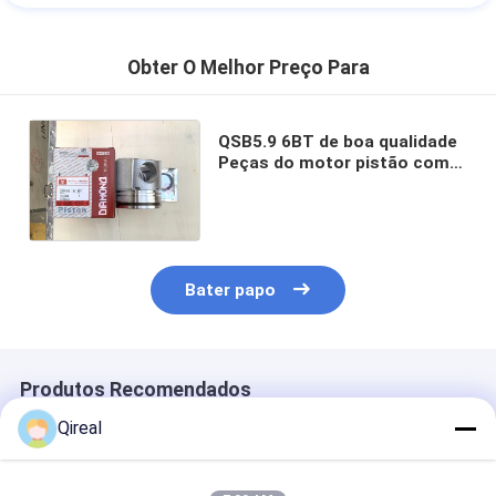
Obter O Melhor Preço Para
QSB5.9 6BT de boa qualidade
Peças do motor pistão com
anel de arranque 5332597
5273438 5405793 5395765
Bater papo
Produtos Recomendados
Qireal