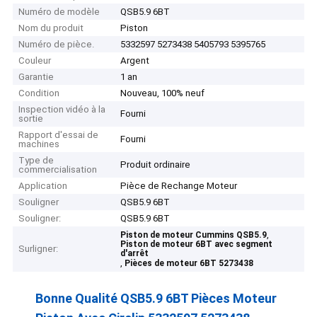
Numéro de modèle
QSB5.9 6BT
Nom du produit
Piston
Numéro de pièce.
5332597 5273438 5405793 5395765
Couleur
Argent
Garantie
1 an
Condition
Nouveau, 100% neuf
Inspection vidéo à la
Fourni
sortie
Rapport d'essai de
Fourni
machines
Type de
Produit ordinaire
commercialisation
Application
Pièce de Rechange Moteur
Souligner
QSB5.9 6BT
Souligner:
QSB5.9 6BT
,
Piston de moteur Cummins QSB5.9
Piston de moteur 6BT avec segment
Surligner:
d'arrêt
,
Pièces de moteur 6BT 5273438
Bonne Qualité QSB5.9 6BT Pièces Moteur