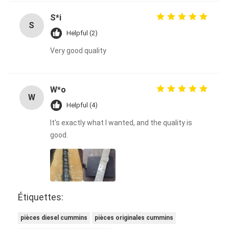
S*i
S
Helpful (2)
Very good quality
W*o
W
Helpful (4)
It's exactly what I wanted, and the quality is
good.
Étiquettes:
pièces diesel cummins
pièces originales cummins