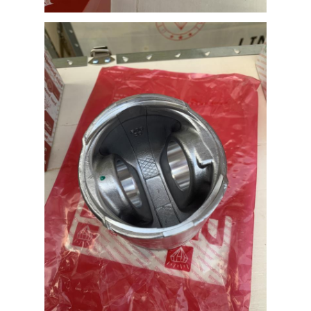
Pièces de moteur CUMMINS
Parties de moteur MITSUBISHI
Pièces de moteur John Deere
Parties de moteur DOOSAN
Parties du moteur EC VOLVO
Isuzu Engine Parts
Pièces de moteur Hino
YANMAR Pièces de moteur
pièces de moteur de weichai
Pièces de moteur Perkins