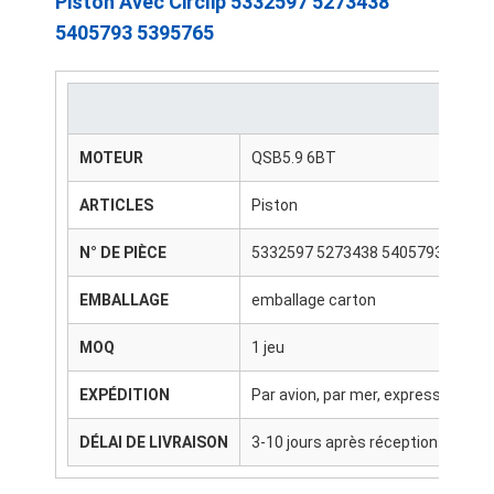
Piston Avec Circlip 5332597 5273438
5405793 5395765
MOTEUR
QSB5.9 6BT
ARTICLES
Piston
N° DE PIÈCE
5332597 5273438 5405793 53957
EMBALLAGE
emballage carton
MOQ
1 jeu
EXPÉDITION
Par avion, par mer, express (DHL,
DÉLAI DE LIVRAISON
3-10 jours après réception du pa