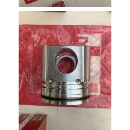
à propos de nous
Visite d'usine
Conditions de paiement
Contactez-nous
Nouvelles
Les affaires
Causez Maintenant
Pièces de moteur KOMATSU
pièces de moteur de chenille