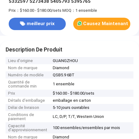
5332597 5273438 5405793 5395765
Prix：$160.00 - $180.00/sets
MOQ：1 ensemble
meilleur prix
Causez Maintenant
Description De Produit
Lieu d'origine
GUANGZHOU
Nom de marque
Diamond
Numéro de modèle
QSB5.9 6BT
Quantité de
1 ensemble
commande min
Prix
$160.00 - $180.00/sets
Détails d'emballage
emballage en carton
Délai de livraison
5-10 jours ouvrables
Conditions de
LC, D/P, T/T, Western Union
paiement
Capacité
100 ensembles/ensembles par mois
d'approvisionnement
Nom de marque
Diamond