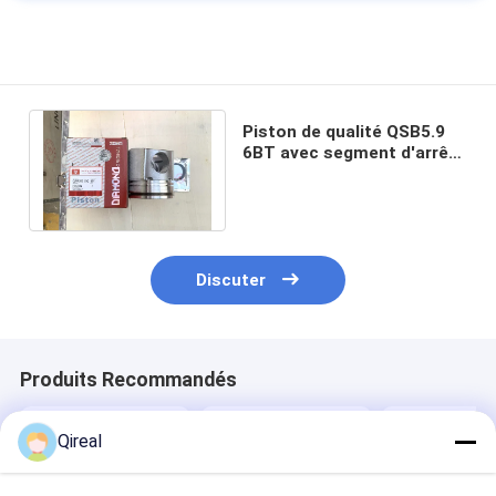
Piston de qualité QSB5.9
6BT avec segment d'arrêt
5332597 5273438 5405793
5395765
Discuter
Produits Recommandés
Qireal