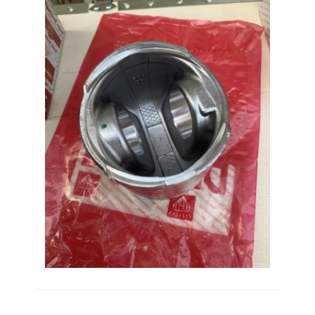
CUMMINS-motoronderdelen
Mitsubishi motoronderdelen
John Deere motoronderdelen
DOOSAN Motoronderdelen
EG VOLVO Motoronderdelen
Isuzu Engine Parts
HinoMotoronderdelen
YANMAR Motoronderdelen
weichaimotoronderdelen
Perkins-motoronderdelen