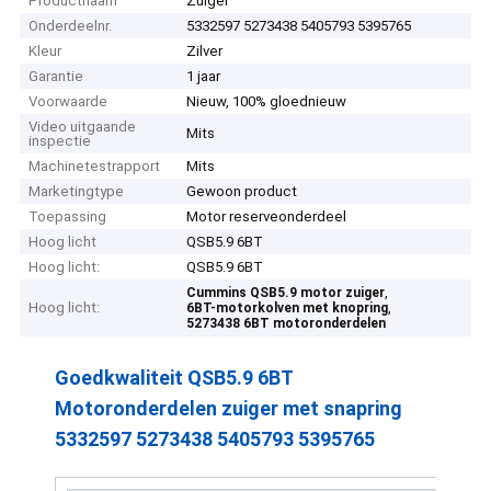
Productnaam
Zuiger
Onderdeelnr.
5332597 5273438 5405793 5395765
Kleur
Zilver
Garantie
1 jaar
Voorwaarde
Nieuw, 100% gloednieuw
Video uitgaande
Mits
inspectie
Machinetestrapport
Mits
Marketingtype
Gewoon product
Toepassing
Motor reserveonderdeel
Hoog licht
QSB5.9 6BT
Hoog licht:
QSB5.9 6BT
,
Cummins QSB5.9 motor zuiger
Hoog licht:
,
6BT-motorkolven met knopring
5273438 6BT motoronderdelen
Goedkwaliteit QSB5.9 6BT
Motoronderdelen zuiger met snapring
5332597 5273438 5405793 5395765