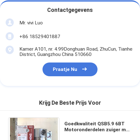
Contactgegevens
Mr. vivi Luo
+86 18529401887
Kamer A101, nr. 4.99Donghuan Road, ZhuCun, Tianhe
District, Guangzhou China 510660
Praatje Nu
Krijg De Beste Prijs Voor
Goedkwaliteit QSB5.9 6BT
Motoronderdelen zuiger met
snapring 5332597 5273438