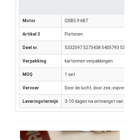
Motor
QSB5.9 6BT
Artikel 3
Pistonen
Deel nr.
5332597 5273438 5405793 5395765
Verpakking
kartonnen verpakkingen
MOQ
1 set
Vervoer
Door de lucht, door zee, express ((DH
Leveringstermijn
3-10 dagen na ontvangst van de beta