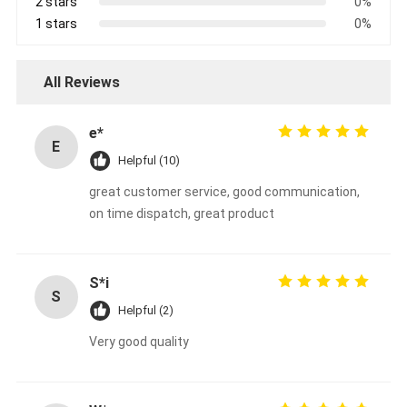
2 stars
0%
1 stars
0%
All Reviews
e*
E
Helpful (10)
great customer service, good communication,
on time dispatch, great product
S*i
S
Helpful (2)
Very good quality