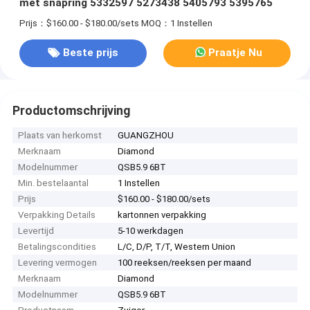
met snapring 5332597 5273438 5405793 5395765
Prijs：$160.00 - $180.00/sets
MOQ：1 Instellen
Beste prijs
Praatje Nu
Productomschrijving
Plaats van herkomst
GUANGZHOU
Merknaam
Diamond
Modelnummer
QSB5.9 6BT
Min. bestelaantal
1 Instellen
Prijs
$160.00 - $180.00/sets
Verpakking Details
kartonnen verpakking
Levertijd
5-10 werkdagen
Betalingscondities
L/C, D/P, T/T, Western Union
Levering vermogen
100 reeksen/reeksen per maand
Merknaam
Diamond
Modelnummer
QSB5.9 6BT