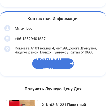
Контактная Информация
Mr. vivi Luo
+86 18529401887
Комната А101 номер 4, нет.99Дорога Дунхуана,
Чжукун, район Тяньхэ, Гуанчжоу, Китай 510660
Побеседуйте
теперь
Получить Лучшую Цену Для
21N-62-31221 Пилотный