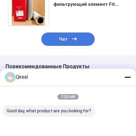
фильтрующий элемент Fit
Komatsu PC1250-8R PC1250SP-
7 экскаватор
Чат
Порекомендованные Продукты
Qireal
7:23 AM
Good day, what product are you looking for?
Топливный фильтр
Части
Воздушный ф
Komatsu высокой
экскаваторов
6128-81-7042
эффективности
Komatsu 569-43-
двигателя Ko