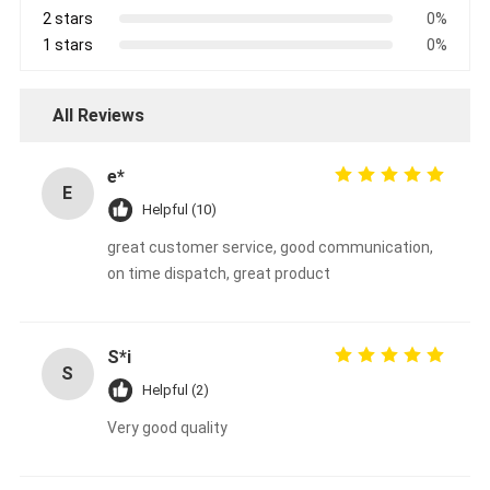
2 stars
0%
1 stars
0%
All Reviews
e*
E
Helpful (10)
great customer service, good communication,
on time dispatch, great product
S*i
S
Helpful (2)
Very good quality