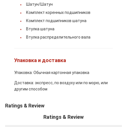
Детали двигателя CUMMINS
Шатун/Шатун
Комплект коренных подшипников
Части двигателей MITSUBISHI
Комплект подшипников шатуна
Части двигателей John Deere
Втулка шатуна
Втулка распределительного вала
Части двигателя DOOSAN
Части двигателя EC VOLVO
Упаковка и доставка
Машинные части Isuzu
Упаковка: Обычная картонная упаковка
Машинные части Hino
Доставка: экспресс, по воздуху или по морю, или
другим способом
Части двигателей YANMAR
машинные части weichai
Ratings & Review
Детали двигателя Perkins
Ratings & Review