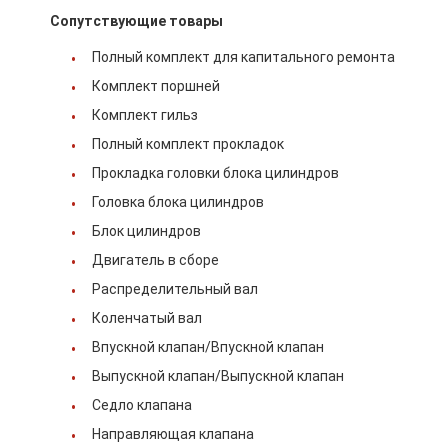
о нас
Сопутствующие товары
Полный комплект для капитального ремонта
Экскурсия по фабрике
Комплект поршней
Контроль качества
Комплект гильз
Полный комплект прокладок
Связаться с нами
Прокладка головки блока цилиндров
Новости
Головка блока цилиндров
Блок цилиндров
Случаи
Двигатель в сборе
Побеседуйте теперь
Распределительный вал
Коленчатый вал
Впускной клапан/Впускной клапан
Детали двигателя KOMATSU
Выпускной клапан/Выпускной клапан
Седло клапана
машинные части гусеницы
Направляющая клапана