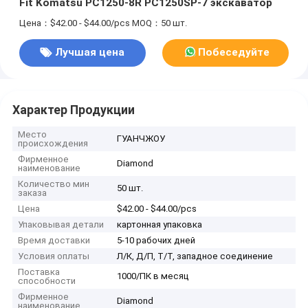
Fit Komatsu PC1250-8R PC1250SP-7 экскаватор
Цена：$42.00 - $44.00/pcs
MOQ：50 шт.
Лучшая цена
Побеседуйте
теперь
Характер Продукции
Место
ГУАНЧЖОУ
происхождения
Фирменное
Diamond
наименование
Количество мин
50 шт.
заказа
Цена
$42.00 - $44.00/pcs
Упаковывая детали
картонная упаковка
Время доставки
5-10 рабочих дней
Условия оплаты
Л/К, Д/П, Т/Т, западное соединение
Поставка
1000/ПК в месяц
способности
Фирменное
Diamond
наименование