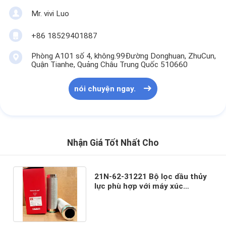
Mr. vivi Luo
+86 18529401887
Phòng A101 số 4, không.99Đường Donghuan, ZhuCun,
Quận Tianhe, Quảng Châu Trung Quốc 510660
nói chuyện ngay.
Nhận Giá Tốt Nhất Cho
21N-62-31221 Bộ lọc dầu thủy
lực phù hợp với máy xúc
Komatsu PC1250-8R
PC1250SP-7