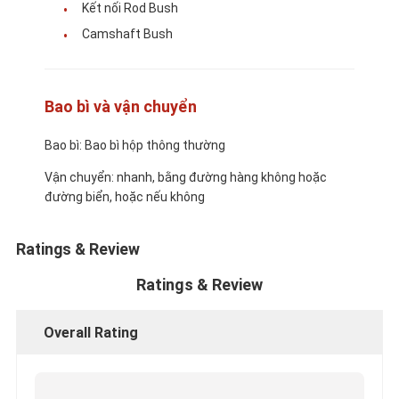
Kết nối Rod Bush
Bộ phận động cơ CUMMINS
Camshaft Bush
Bộ phận động cơ MITSUBISHI
Các bộ phận động cơ John Deere
Bao bì và vận chuyển
Bộ phận động cơ DOOSAN
Bao bì: Bao bì hộp thông thường
Các bộ phận động cơ EC VOLVO
Vận chuyển: nhanh, bằng đường hàng không hoặc
đường biển, hoặc nếu không
Bộ Phận Động Cơ Isuzu
Các bộ phận động cơ HINO
Ratings & Review
Ratings & Review
YANMAR Bộ phận động cơ
Bộ phận động cơ Weichai
Overall Rating
Phụ tùng động cơ Perkins