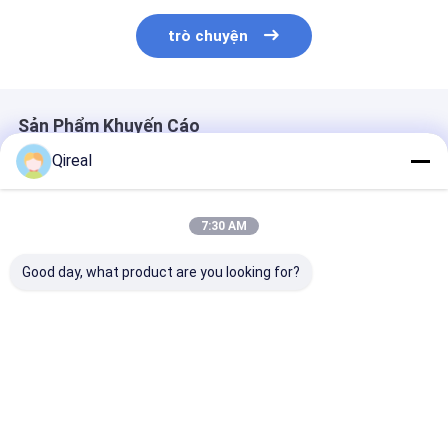
trò chuyện
Sản Phẩm Khuyến Cáo
Qireal
7:30 AM
Good day, what product are you looking for?
Lọc nhiên liệu hiệu
Bộ phận máy đào
Lọc gió 6128-
suất cao Komatsu
Komatsu 569-43-
7042 cho động
6754-79-6130 6754-
83920 Phân tử lọc
Komatsu 6D14
79-6140 cho PC200-
6D170-1 Máy 
8
PC1600-1 PC1
Giá tốt nhất
Giá tốt nhất
Giá tốt n
PC650-5 PC71
PC800-6