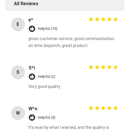
All Reviews
e*
E
Helpful (10)
great customer service, good communication,
on time dispatch, great product
S*i
S
Helpful (2)
Very good quality
W*o
W
Helpful (4)
It's exactly what I wanted, and the quality is