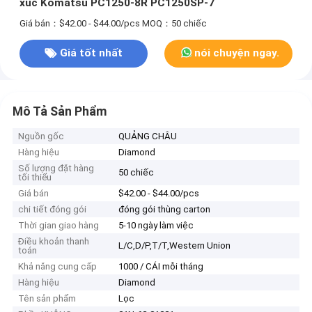
xúc Komatsu PC1250-8R PC1250SP-7
Giá bán：$42.00 - $44.00/pcs
MOQ：50 chiếc
Giá tốt nhất
nói chuyện ngay.
Mô Tả Sản Phẩm
Nguồn gốc
QUẢNG CHÂU
Hàng hiệu
Diamond
Số lượng đặt hàng
50 chiếc
tối thiểu
Giá bán
$42.00 - $44.00/pcs
chi tiết đóng gói
đóng gói thùng carton
Thời gian giao hàng
5-10 ngày làm việc
Điều khoản thanh
L/C,D/P,T/T,Western Union
toán
Khả năng cung cấp
1000 / CÁI mỗi tháng
Hàng hiệu
Diamond
Tên sản phẩm
Lọc