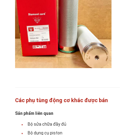
Các phụ tùng động cơ khác được bán
Trang chủ
Sản phẩm liên quan
Các sản phẩm
Bộ sửa chữa đầy đủ
Trình diễn VR
Bộ dụng cụ piston