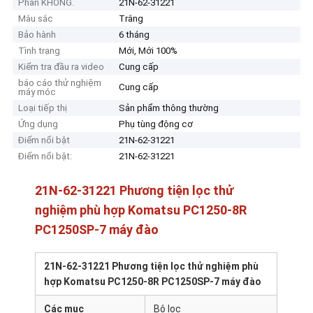
Phần KHÔNG.
21N-62-31221
Màu sắc
Trắng
Bảo hành
6 tháng
Tình trạng
Mới, Mới 100%
Kiểm tra đầu ra video
Cung cấp
báo cáo thử nghiệm
Cung cấp
máy móc
Loại tiếp thị
Sản phẩm thông thường
Ứng dụng
Phụ tùng động cơ
Điểm nổi bật
21N-62-31221
Điểm nổi bật:
21N-62-31221
21N-62-31221 Phương tiện lọc thử
nghiệm phù hợp Komatsu PC1250-8R
PC1250SP-7 máy đào
21N-62-31221 Phương tiện lọc thử nghiệm phù
hợp Komatsu PC1250-8R PC1250SP-7 máy đào
Các mục
Bộ lọc