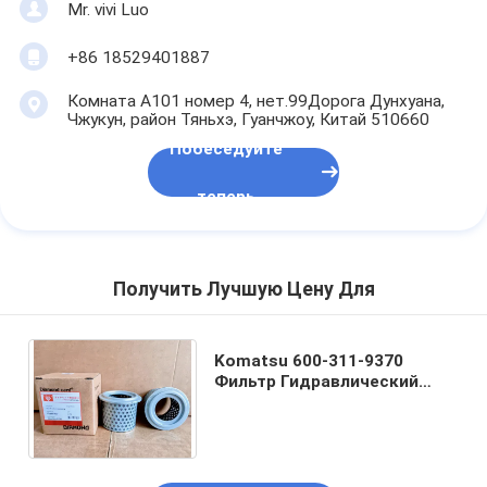
Mr. vivi Luo
+86 18529401887
Комната А101 номер 4, нет.99Дорога Дунхуана,
Чжукун, район Тяньхэ, Гуанчжоу, Китай 510660
Побеседуйте
теперь
Получить Лучшую Цену Для
Komatsu 600-311-9370
Фильтр Гидравлический
резервуар
Трансмиссионный элемент
фильтра масла