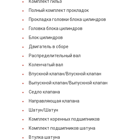
Комплект гильз
о нас
Полный комплект прокладок
Прокладка головки блока цилиндров
Экскурсия по фабрике
Головка блока цилиндров
Контроль качества
Блок цилиндров
Двигатель в сборе
Связаться с нами
Распределительный вал
Новости
Коленчатый вал
Впускной клапан/Впускной клапан
Случаи
Выпускной клапан/Выпускной клапан
Побеседуйте теперь
Седло клапана
Направляющая клапана
Шатун/Шатун
Детали двигателя KOMATSU
Комплект коренных подшипников
Комплект подшипников шатуна
машинные части гусеницы
Втулка шатуна