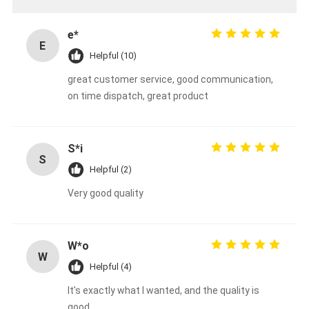
e*
E
Helpful (10)
great customer service, good communication,
on time dispatch, great product
S*i
S
Helpful (2)
Very good quality
W*o
W
Helpful (4)
It's exactly what I wanted, and the quality is
good.