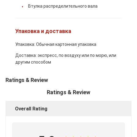
Детали двигателя CUMMINS
Втулка распределительного вала
Части двигателей MITSUBISHI
Упаковка и доставка
Части двигателей John Deere
Части двигателя DOOSAN
Упаковка: Обычная картонная упаковка
Доставка: экспресс, по воздуху или по морю, или
Части двигателя EC VOLVO
другим способом
Машинные части Isuzu
Ratings & Review
Машинные части Hino
Ratings & Review
Части двигателей YANMAR
Overall Rating
машинные части weichai
Детали двигателя Perkins