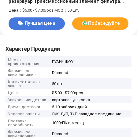
резервуар Трансмиссионный элемент фильтра
масла
Цена：$5.00 - $7.00/pcs
MOQ：50 шт.
Лучшая цена
Побеседуйте
теперь
Характер Продукции
Место
ГУАНЧЖОУ
происхождения
Фирменное
Diamond
наименование
Количество мин
50 шт.
заказа
Цена
$5.00 - $7.00/pcs
Упаковывая детали
картонная упаковка
Время доставки
5-10 рабочих дней
Условия оплаты
Л/К, Д/П, Т/Т, западное соединение
Поставка
1000/ПК в месяц
способности
Фирменное
Diamond
наименование