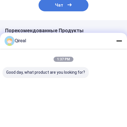
Чат
Порекомендованные Продукты
Qireal
1:37 PM
Good day, what product are you looking for?
Топливный фильтр
Части
Воздушный ф
Komatsu высокой
экскаваторов
6128-81-7042
эффективности
Komatsu 569-43-
двигателя Ko
6754-79-6130 6754-
83920 Фильтрный
6D140-1 6D17
79-6140 для PC200-
элемент
Экскаватор
Лучшая цена
Лучшая цена
Лучшая ц
8
PC1600-1 PC1
PC650-5 PC71
PC800-6
Главная
Карта
контактные
Desktop