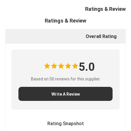
أجزاء المحرك الكمون
Ratings & Review
أجزاء محركات MITSUBISHI
Ratings & Review
أجزاء محركات جون دير
Overall Rating
قطاعات محركات دوسان
أجزاء محرك فولفو
5.0
أجزاء محرك ايسوزو
Based on 50 reviews for this supplier
أجزاء محركات HINO
أجزاء محرك يانمار
Write A Review
أجزاء المحرك Weichai
أجزاء محرك بيركنز
Rating Snapshot