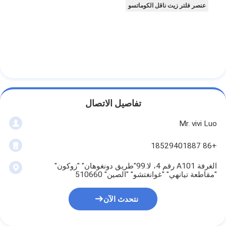
عنصر فلتر زيت ناقل الكوماتسو
تفاصيل الاتصال
Mr. vivi Luo
+86 18529401887
الغرفة A101 رقم 4، لا.99"طريق دونغوهان" "زوكون"
"مقاطعة تيانهي" "غوانغتشو" "الصين" 510660
نتحدث الآن