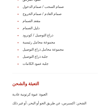
معلومات عنا
صمام السحب / صمام الدخول
صمام العادم / صمام الخروج
جولة في المصنع
مقعد الصمام
ضبط الجودة
دليل الصمام
ذراع التوصيل / كونرود
اتصل بنا
مجموعة محامل رئيسية
أخبار
مجموعة محامل ذراع التوصيل
جلبة ذراع التوصيل
القضايا
جلبة عمود الكامات
نتحدث الآن
التعبئة والشحن
أجزاء محرك كوماتسو
العبوة: عبوة كرتونية عادية
أجزاء محرك كاتربيلر
الشحن: اكسبرس، عن طريق الجو أو البحر، أو غير ذلك