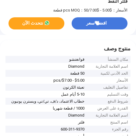
فلتر النفط
الأسعار：$5.00 - $7.00/pcs
MOQ：50 قطعة
افضل سعر
نتحدث الآن
منتوج وصف
مكان المنشأ
قوانغتشو
اسم العلامة التجارية
Diamond
الحد الأدنى لكمية
50 قطعة
الأسعار
$5.00 - $7.00/pcs
تفاصيل التغليف
تعبئة الكرتون
وقت التسليم
5-10 أيام عمل
شروط الدفع
خطاب الاعتماد، د/ف، تي/تي، ويسترن يونيون
القدرة على العرض
1000 / قطعة شهريا
اسم العلامة التجارية
Diamond
اسم المنتج
فلتر
رقم الجزء
600-311-9370