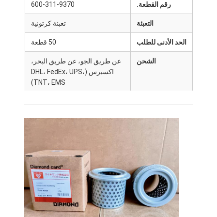
رقم القطعة.
600-311-9370
التعبئة
تعبئة كرتونية
الحد الأدنى للطلب
50 قطعة
الشحن
عن طريق الجو، عن طريق البحر،
اكسبرس (DHL، FedEx، UPS،
TNT، EMS)
وقت التسليم
3-10 أيام بعد استلام الدفعة