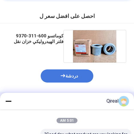
احصل على افضل سعر ل
كوماتسو 600-311-9370
فلتر الهيدروليكي خزان نقل
عنصر فلتر النفط
دردشة
Qireal
المنتجات الموصى بها
5:01 AM