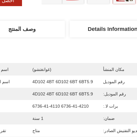
احصل ع
Details Informatio
وصف المنتج
مكان المنشأ
(غوانغتشو)
اسم ا
رقم الموديل
4D102 4BT 6D102 6BT 6BT5.9
اسم ال
رقم الموديل:
4D102 4BT 6D102 6BT 6BT5.9
برات لا.:
6736-41-4210 6736-41-4110
ضمان:
1 سنة
يو التفتيش الصادر:
متاح
تقري