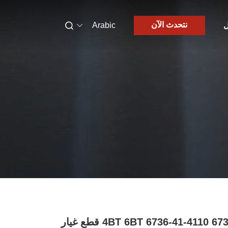
نتحدث الآن
ل
Arabic
6736-41-4210 6736-41-4110 4BT 6BT قطع غيار