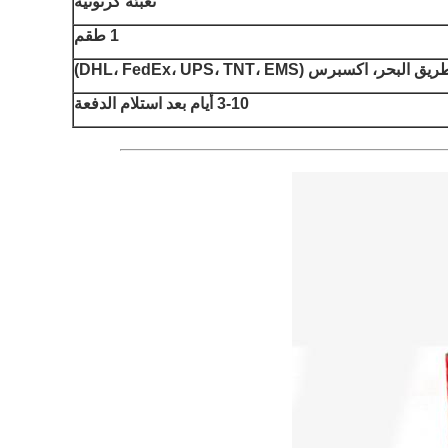
تعبئة كرتونية
1 طقم
سبرس (DHL، FedEx، UPS، TNT، EMS)
3-10 أيام بعد استلام الدفعة