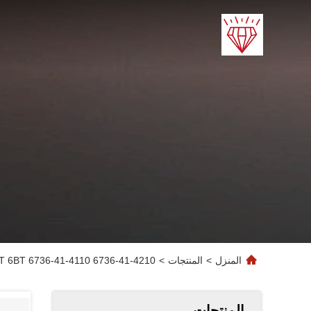
المنزل
>
المنتجات
>
6736-41-4210 6736-41-4110 4BT 6BT قطع غيار المحرك صمام العادم صمام الدخول
المنتجات