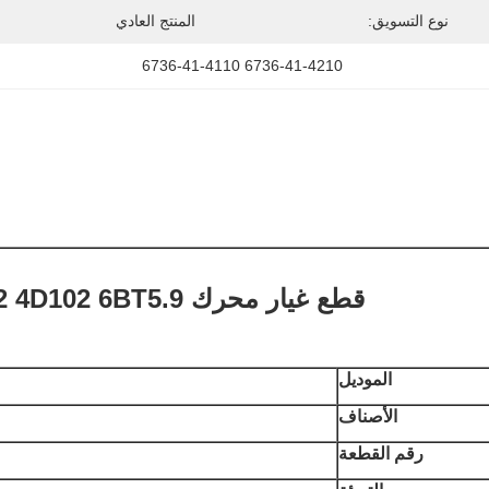
نوع التسويق:
المنتج العادي
6736-41-4210 6736-41-4110
قطع غيار محرك 6BT 4BT 6D102 4D102 6BT5.9 طقم بطانة أسطوانة
الموديل
الأصناف
رقم القطعة