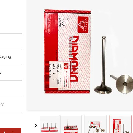
aging:
:
y: