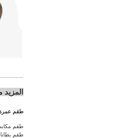
المزيد م
طقم عمرة كا
طقم مكابس ل
طقم بطانات 