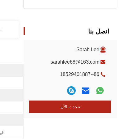
n
اتصل بنا
Sarah Lee
sarahlee68@163.com
86--18529401887
نتحدث الآن
فيد