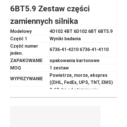
6BT5.9 Zestaw części
zamiennych silnika
Modelowy
4D102 4BT 6D102 6BT 6BT5.9
Część 1
Wyniki badania
Część numer
6736-41-4210 6736-41-4110
jeden.
ZAPAKOWANIE
opakowania kartonowe
MOQ
1 zestaw
Powietrze, morze, ekspres
WYPRZYWANIE
((DHL, FedEx, UPS, TNT, EMS)
3-10 dni od otrzymania
Czas dostawy
płatności