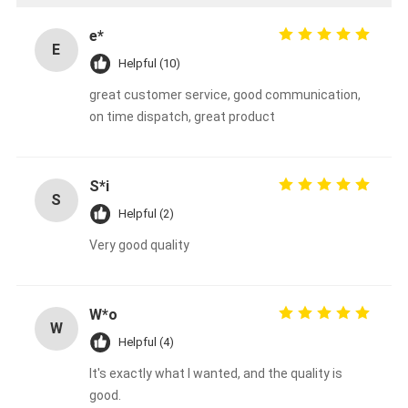
e*
E
Helpful (10)
great customer service, good communication,
on time dispatch, great product
S*i
S
Helpful (2)
Very good quality
W*o
W
Helpful (4)
It's exactly what I wanted, and the quality is
good.