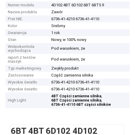
Numer modelu
4D102 4BT 6D102 6BT 6BT5.9
Nazwa produktu
Zawór
Prat NIE.
6736-41-4210 6736-41-4110
Kolor
Srebrny
Gwarancja
1 rok
Stan
Nowy, w 100% nowy
Wideokontrola
Pod warunkiem, że
wychodząca
raport z testów
Pod warunkiem, że
maszyn
Typ marketingowy
Zwykły produkt
Zastosowanie
Część zamienna silnika
Wysokie światło
6736-41-4210 6736-41-4110
Wysokie światło:
6736-41-4210 6736-41-4110
,
4BT Części zamienne silnika
High Light:
,
6BT Części zamienne silnika
6736-41-4110 6BT części silników
6BT 4BT 6D102 4D102