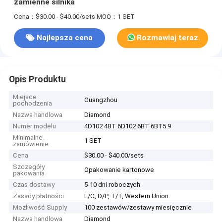
zamienne silnika
Cena：$30.00 - $40.00/sets
MOQ：1 SET
Najlepsza cena
Rozmawiaj teraz.
Opis Produktu
Miejsce
Guangzhou
pochodzenia
Nazwa handlowa
Diamond
Numer modelu
4D102 4BT 6D102 6BT 6BT5.9
Minimalne
1 SET
zamówienie
Cena
$30.00 - $40.00/sets
Szczegóły
Opakowanie kartonowe
pakowania
Czas dostawy
5-10 dni roboczych
Zasady płatności
L/C, D/P, T/T, Western Union
Możliwość Supply
100 zestawów/zestawy miesięcznie
Nazwa handlowa
Diamond