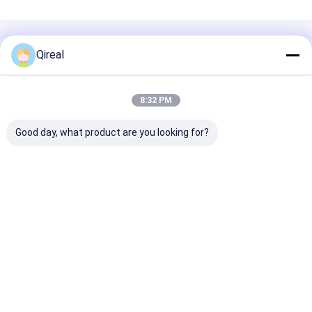
Polecane Produkty
Qireal
8:32 PM
Good day, what product are you looking for?
Komatsu Filtr
Element filtrujący do
Filtr powietrz
paliwowy o wysokiej
koparki Komatsu
6128-81-7042
wydajności 6754-79-
569-43-83920
silnika Komat
6130 6754-79-6140
6D140-1 6D17
Dla PC200-8
Ekskawator P
Najlepsza cena
Najlepsza cena
Najlepsza 
1 PC1800-6 P
PC710-5 PC80
Dom
O nas
Skontaktuj się z nami
Desktop Site
Sitemap
Polityka prywatności