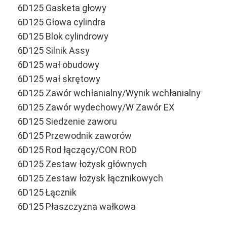
Części silnika CUMMINS
6D125 Gasketa głowy
6D125 Głowa cylindra
Części silników MITSUBISHI
6D125 Blok cylindrowy
6D125 Silnik Assy
Części silników John Deere
6D125 wał obudowy
Części silnika DOOSAN
6D125 wał skrętowy
6D125 Zawór wchłanialny/Wynik wchłanialny
EC VOLVO Części silnika
6D125 Zawór wydechowy/W Zawór EX
Części silnika Isuzu
6D125 Siedzenie zaworu
6D125 Przewodnik zaworów
Części silników HINO
6D125 Rod łączący/CON ROD
Części silników YANMAR
6D125 Zestaw łożysk głównych
6D125 Zestaw łożysk łącznikowych
Części silnika Weichai
6D125 Łącznik
6D125 Płaszczyzna wałkowa
Części silnika Perkinsa