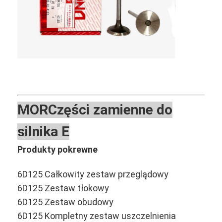
o nas
zwiedzanie fabryki
Kontrola jakości
Skontaktuj się z nami
Nowości
MOR
Części zamienne do
Sprawy
silnika E
Rozmawiaj teraz.
Produkty pokrewne
6D125 Całkowity zestaw przeglądowy
Części silnika KOMATSU
6D125 Zestaw tłokowy
6D125 Zestaw obudowy
Części do silników Caterpillar
6D125 Kompletny zestaw uszczelnienia