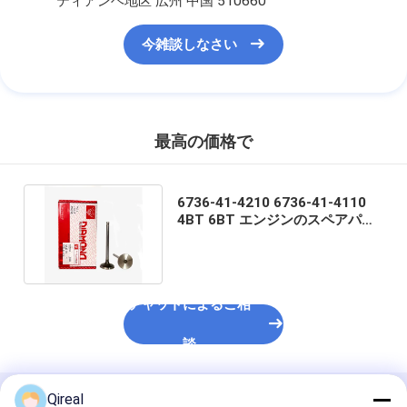
ティアンヘ地区 広州 中国 510660
今雑談しなさい
最高の価格で
6736-41-4210 6736-41-4110
4BT 6BT エンジンのスペアパー
ツ 排気バルブ 入気バルブ
チャットによるご相
談
Qireal
推薦されたプロダクト