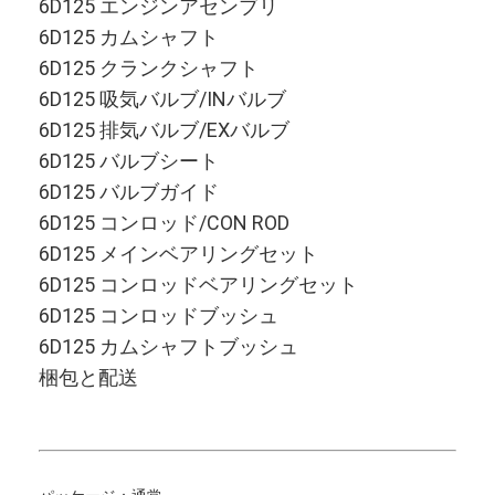
6D125 エンジンアセンブリ
カミンズのエンジン部品
6D125 カムシャフト
MITSUBISHI エンジン部品
6D125 クランクシャフト
6D125 吸気バルブ/INバルブ
ジョン・ディール エンジン部品
6D125 排気バルブ/EXバルブ
6D125 バルブシート
DOOSAN エンジン部品
6D125 バルブガイド
EC VOLVO エンジンの部品
6D125 コンロッド/CON ROD
6D125 メインベアリングセット
Isuzuのエンジン部分
6D125 コンロッドベアリングセット
Hinoのエンジン部分
6D125 コンロッドブッシュ
6D125 カムシャフトブッシュ
YANMAR エンジン部品
梱包と配送
weichaiのエンジン部分
パーキンスのエンジン部品