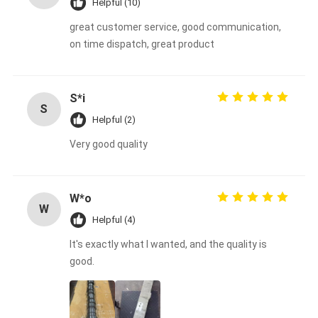
Helpful (10)
great customer service, good communication,
on time dispatch, great product
S*i
S
Helpful (2)
Very good quality
W*o
W
Helpful (4)
It's exactly what I wanted, and the quality is
good.