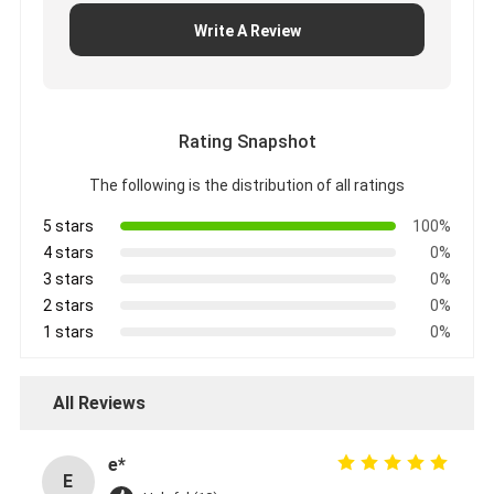
Write A Review
Rating Snapshot
The following is the distribution of all ratings
5 stars
100%
4 stars
0%
3 stars
0%
2 stars
0%
1 stars
0%
All Reviews
e*
E