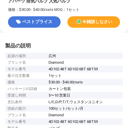
アパーツ 排気バルブ 入気バルブ
価格：$30.00 - $40.00/sets
MOQ：1セット
ベストプライス
今雑談しなさい
製品の説明
起源の場所
広州
ブランド名
Diamond
モデル番号
4D102 4BT 6D102 6BT 6BT59
最小注文数量
1セット
価格
$30.00 - $40.00/sets
パッケージの詳細
カートン包装
受渡し時間
5〜10 営業日
支払条件
L/C,D/P,T/T,ウェスタンユニオン
供給の能力
100セット/セット/月
ブランド名
Diamond
モデル番号
4D102 4BT 6D102 6BT 6BT59