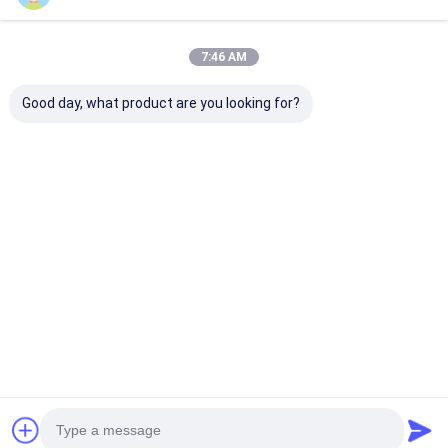
7:46 AM
Good day, what product are you looking for?
コマツ 高効率燃料フィ
油圧ショベル部品 コマ
エアフィルター 6
ルター 6754-79-6130
ツ 569-43-83920 フ
81-7042 コ
6754-79-6140
ィルターエレメント
ン 6D140-1 6D
PC200-8用
掘削機 PC1600
PC1800-6 PC6
ベストプライス
ベストプライス
ベストプラ
PC710-5 PC8
ホーム
企業情報
お問い合わせ
Desktop Site
地図
プライバシーポリシー規約
品質
コマツエンジン部品
中国工場.Copyright © 2026 Guangzhou
Qireal Machinery Equipment Co., Ltd.. All Rights Reserved.