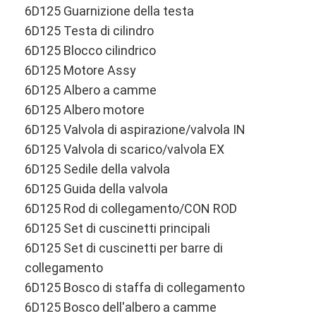
Parti del motore CUMMINS
6D125 Guarnizione della testa
6D125 Testa di cilindro
MITSUBISHI Parti di motori
6D125 Blocco cilindrico
6D125 Motore Assy
Parti di motori John Deere
6D125 Albero a camme
DOOSAN Parti di motori
6D125 Albero motore
6D125 Valvola di aspirazione/valvola IN
EC VOLVO Parti del motore
6D125 Valvola di scarico/valvola EX
Isuzu Engine Parts
6D125 Sedile della valvola
6D125 Guida della valvola
Componenti del motore di Hino
6D125 Rod di collegamento/CON ROD
Parti di motori YANMAR
6D125 Set di cuscinetti principali
6D125 Set di cuscinetti per barre di
componenti del motore di weichai
collegamento
6D125 Bosco di staffa di collegamento
Parti del motore Perkins
6D125 Bosco dell'albero a camme