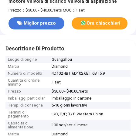
motore Valvola di scarico Valvola di aspirazione
Prezzo：$30.00 - $40.00/sets
MOQ：1 set
Miglior prezzo
Ora chiacchieri
Descrizione Di Prodotto
Luogo di origine
Guangzhou
Marca
Diamond
Numero di modello
4D102 4BT 6D102 6BT 6BT5.9
Quantità di ordine
1 set
minimo
Prezzo
$30.00 - $40.00/sets
Imballaggi particolari
imballaggio in cartone
Tempi di consegna
5-10 giorni lavorativi
Termini di
L/C, D/P, T/T, Western Union
pagamento
Capacità di
100 set/set al mese
alimentazione
Marca
Diamond