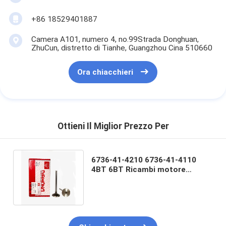
+86 18529401887
Camera A101, numero 4, no.99Strada Donghuan,
ZhuCun, distretto di Tianhe, Guangzhou Cina 510660
Ora chiacchieri
Ottieni Il Miglior Prezzo Per
6736-41-4210 6736-41-4110
4BT 6BT Ricambi motore
Valvola di scarico Valvola di
aspirazione