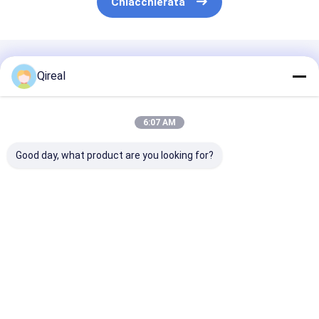
Chiacchierata
Prodotti Raccomandati
Qireal
6:07 AM
Good day, what product are you looking for?
Filtro carburante ad
Parti di escavatori
Filtro d'aria 6
alta efficienza
Komatsu 569-43-
81-7042 Per m
Komatsu 6754-79-
83920 Elemento
Komatsu 6D14
6130 6754-79-6140
filtro
6D170-1 Escav
per PC200-8
PC1600-1 PC1
Miglior prezzo
Miglior prezzo
Miglior pr
PC650-5 PC71
PC800-6
Casa
Circa noi
Contattaci
Desktop Site