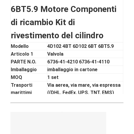
6BT5.9 Motore Componenti
di ricambio Kit di
rivestimento del cilindro
Modello
4D102 4BT 6D102 6BT 6BT5.9
Articolo 1
Valvola
PARTE N.O.
6736-41-4210 6736-41-4110
Imballaggio
imballaggio in cartone
MOQ
1 set
Trasporti
Via aerea, via mare, via espressa
marittimi
((DHL, FedEx, UPS, TNT, EMS)
Tempo di
3-10 giorni dopo la ricezione del
consegna
pagamento