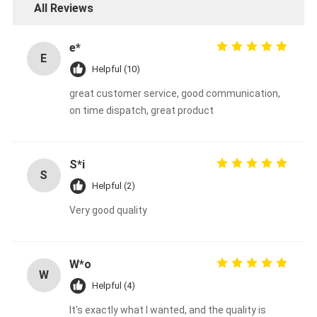
All Reviews
e*
E
Helpful (10)
great customer service, good communication,
on time dispatch, great product
S*i
S
Helpful (2)
Very good quality
W*o
W
Helpful (4)
It's exactly what I wanted, and the quality is