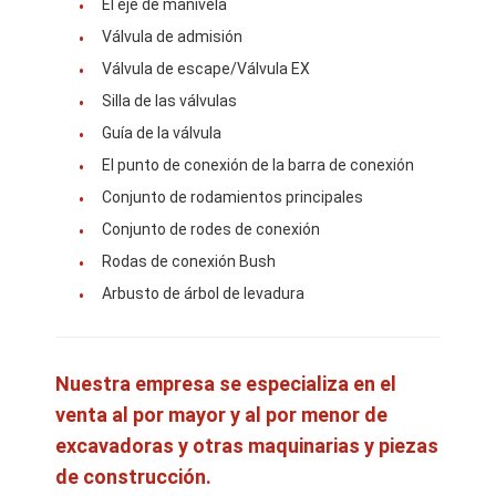
El eje de manivela
Piezas del motor CUMMINS
Válvula de admisión
Partes de motores MITSUBISHI
Válvula de escape/Válvula EX
Silla de las válvulas
Partes de motores John Deere
Guía de la válvula
Partes de motores DOOSAN
El punto de conexión de la barra de conexión
Conjunto de rodamientos principales
CE VOLVO Partes del motor
Conjunto de rodes de conexión
Isuzu Engine Parts
Rodas de conexión Bush
Arbusto de árbol de levadura
Piezas del motor de Hino
Partes de motores YANMAR
Nuestra empresa se especializa en el
piezas del motor del weichai
venta al por mayor y al por menor de
excavadoras y otras maquinarias y piezas
Piezas del motor Perkins
de construcción.