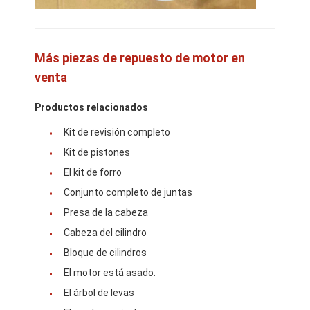
sobre nosotros
Visita a la fábrica
Más piezas de repuesto de motor en
Control de calidad
venta
Contáctenos
Productos relacionados
Kit de revisión completo
Noticias
Kit de pistones
Casos de trabajo
El kit de forro
Conjunto completo de juntas
Ahora Charle
Presa de la cabeza
Cabeza del cilindro
Bloque de cilindros
Piezas de motor KOMATSU
El motor está asado.
piezas del motor de la oruga
El árbol de levas