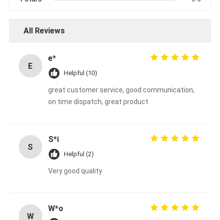
All Reviews
e*
E
Helpful (10)
great customer service, good communication,
on time dispatch, great product
S*i
S
Helpful (2)
Very good quality
W*o
W