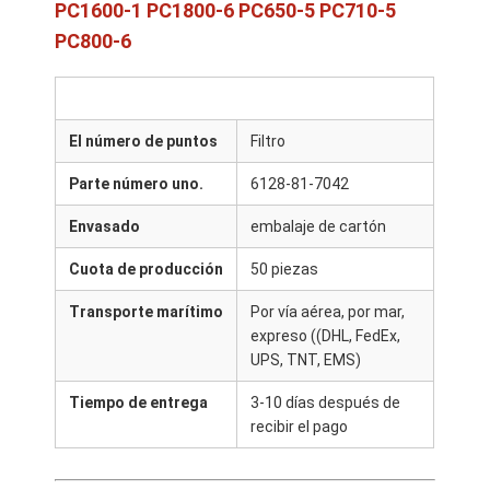
PC1600-1 PC1800-6 PC650-5 PC710-5
PC800-6
El número de puntos
Filtro
Parte número uno.
6128-81-7042
Envasado
embalaje de cartón
Cuota de producción
50 piezas
Transporte marítimo
Por vía aérea, por mar,
expreso ((DHL, FedEx,
UPS, TNT, EMS)
Tiempo de entrega
3-10 días después de
recibir el pago