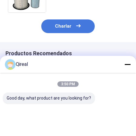
PC650-5 PC710-5 PC800-6
Charlar
Productos Recomendados
Qireal
3:50 PM
Good day, what product are you looking for?
Filtro de
Partes de
Nuevo element
combustible de alta
excavadoras
filtro de aceite
eficiencia Komatsu
Komatsu 569-43-
hidráulico Ko
6754-79-6130 6754-
83920 Elemento de
6736-51-5142
79-6140 Para el
filtro
Mejor precio
Mejor precio
Mejor pre
PC200-8