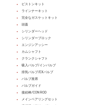
ピストンキット
私たちについて
ラインナーキット
工場見学
完全なガスケットキット
頭蓋
品質管理
シリンダーヘッド
お問い合わせ
シリンダーブロック
エンジンアッシー
ニュース
カムシャフト
事件
クランクシャフト
吸入バルブ/インバルブ
今雑談しなさい
排気バルブ/EXバルブ
バルブ座席
バルブガイド
コマツエンジン部品
接続棒/CON ROD
幼虫のエンジン部分
メインベアリングセット