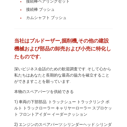
接続棒ベアリングセット
カミンズのエンジン部品
接続棒 ブッシュ
MITSUBISHI エンジン部品
カムシャフト ブッシュ
ジョン・ディール エンジン部品
当社はブルドーザー,掘削機,その他の建設
DOOSAN エンジン部品
機械および部品の卸売および小売に特化し
EC VOLVO エンジンの部品
たものです.
Isuzuのエンジン部分
深いビジネス会話のための歓迎調査です. そして心から
私たちはあなたと長期的な最高の協力を確立すること
Hinoのエンジン部分
ができますことを願っています.
YANMAR エンジン部品
本物のスペアパーツを供給できる
1) 車両の下部部品: トラックシュー トラックリンク ボ
weichaiのエンジン部分
ルト トラックローラー キャリヤーローラー スプロケッ
ト フロントアイダー イーダークッション
パーキンスのエンジン部品
2) エンジンのスペアパーツ:シリンダーヘッド.シリンダ