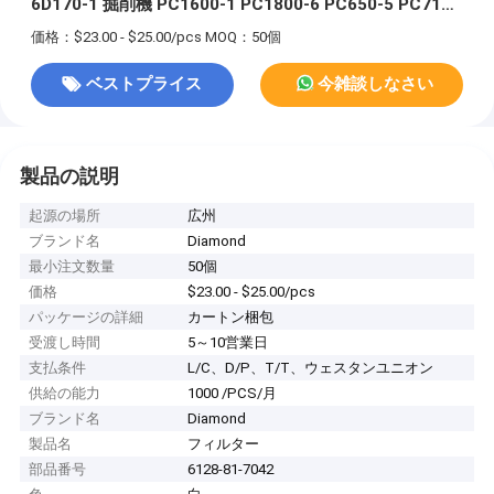
6D170-1 掘削機 PC1600-1 PC1800-6 PC650-5 PC710-
5 PC800-6用
価格：$23.00 - $25.00/pcs
MOQ：50個
ベストプライス
今雑談しなさい
製品の説明
起源の場所
広州
ブランド名
Diamond
最小注文数量
50個
価格
$23.00 - $25.00/pcs
パッケージの詳細
カートン梱包
受渡し時間
5～10営業日
支払条件
L/C、D/P、T/T、ウェスタンユニオン
供給の能力
1000 /PCS/月
ブランド名
Diamond
製品名
フィルター
部品番号
6128-81-7042