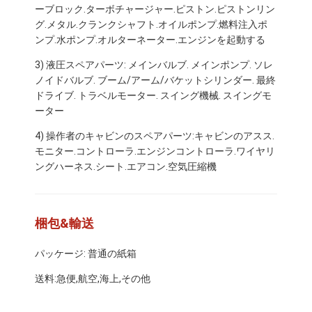
ーブロック.ターボチャージャー.ピストン.ピストンリン
グ.メタル.クランクシャフト.オイルポンプ.燃料注入ポ
ンプ.水ポンプ.オルターネーター.エンジンを起動する
3) 液圧スペアパーツ: メインバルブ. メインポンプ. ソレ
ノイドバルブ. ブーム/アーム/バケットシリンダー. 最終
ドライブ. トラベルモーター. スイング機械. スイングモ
ーター
4) 操作者のキャビンのスペアパーツ:キャビンのアスス.
モニター.コントローラ.エンジンコントローラ.ワイヤリ
ングハーネス.シート.エアコン.空気圧縮機
梱包&輸送
パッケージ: 普通の紙箱
送料:急便,航空,海上,その他