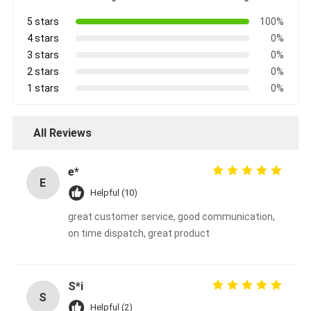
5 stars
100%
4 stars
0%
3 stars
0%
2 stars
0%
1 stars
0%
All Reviews
e*
E
Helpful (10)
great customer service, good communication,
on time dispatch, great product
S*i
S
Helpful (2)