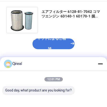
エアフィルター 6128-81-7042 コマ
ツエンジン 6D140-1 6D170-1 掘削
機 PC1600-1 PC1800-6 PC650-5
PC710-5 PC800-6用
チャットによるご相
談
Qireal
推薦されたプロダクト
12:01 PM
Good day, what product are you looking for?