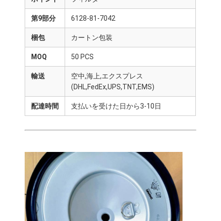
第9部分
6128-81-7042
梱包
カートン包装
MOQ
50 PCS
輸送
空中,海上,エクスプレス
(DHL,FedEx,UPS,TNT,EMS)
配達時間
支払いを受けた日から3-10日