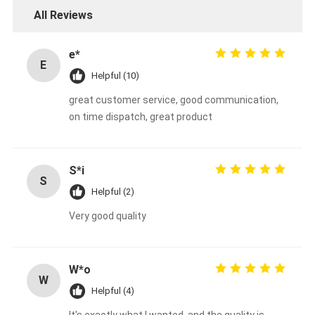
All Reviews
e*
E
Helpful (10)
great customer service, good communication,
on time dispatch, great product
S*i
S
Helpful (2)
Very good quality
W*o
W
Helpful (4)
It's exactly what I wanted, and the quality is