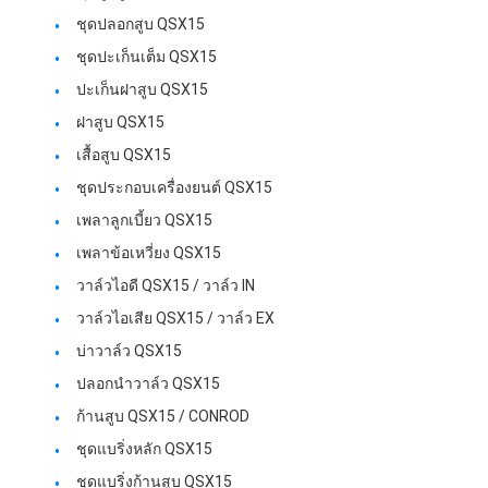
เกี่ยวกับเรา
ชุดปลอกสูบ QSX15
ชุดปะเก็นเต็ม QSX15
ทัวร์โรงงาน
ปะเก็นฝาสูบ QSX15
การควบคุมคุณภาพ
ฝาสูบ QSX15
เสื้อสูบ QSX15
ติดต่อเรา
ชุดประกอบเครื่องยนต์ QSX15
ข่าว
เพลาลูกเบี้ยว QSX15
เพลาข้อเหวี่ยง QSX15
กรณี
วาล์วไอดี QSX15 / วาล์ว IN
พูดคุยกันตอนนี้
วาล์วไอเสีย QSX15 / วาล์ว EX
บ่าวาล์ว QSX15
ปลอกนำวาล์ว QSX15
อะไหล่เครื่องยนต์ KOMATSU
ก้านสูบ QSX15 / CONROD
ชุดแบริ่งหลัก QSX15
ชิ้นส่วนเครื่องยนต์ Caterpillar
ชุดแบริ่งก้านสูบ QSX15