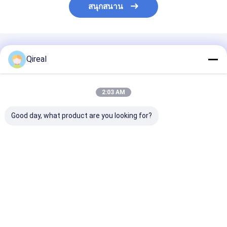
สนุกสนาน
แนะนำผลิตภัณฑ์
Qireal
2:03 AM
Good day, what product are you looking for?
อะไหล่เครื่องยนต์
คุณภาพดี ชิ้นส่วน
คุณภาพดี ISF2.8
6D114 คุณภาพดี ปั๊มน้ำ
เครื่องยนต์ QSB5.9
จิ้นใหม่
6741-61-1530 6742-
6BT ลูกสูบพร้อมสแน็ปริ
01-3670 6742-01-
ง 5332597 5273438
5578 6743-61-1501
5405793 5395765
ราคาดีที่สุด
ราคาดีที่สุด
ราคาดีที่ส
6743-61-1531 หัวฉีด
อิเล็กทรอนิกส์
บ้าน
เกี่ยวกับเรา
ติดต่อเรา
Desktop Site