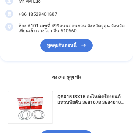
Mr. vivi Luo
+86 18529401887
ห้อง A101 เลขที่ 499ถนนดอนฮวน จังหวัดจูคุน จังหวัด
เทียนเฮ้ กวางโจว จีน 510660
พูดคุยกันตอนนี้
এর সেরা মূল্য পান
QSX15 ISX15 อะไหล่เครื่องยนต์
แหวนพิสตัน 3681078 3684010
3682398 สําหรับพิสตัน 4298991