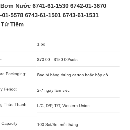
Bơm Nước 6741-61-1530 6742-01-3670
-01-5578 6743-61-1501 6743-61-1531
 Tử Tiêm
1 bộ
:
$70.00 - $150.00/sets
rd Packaging:
Bao bì bằng thùng carton hoặc hộp gỗ
ry Period:
2-7 ngày làm việc
g Thức Thanh
L/C, D/P, T/T, Western Union
 Capacity:
100 Set/Set mỗi tháng