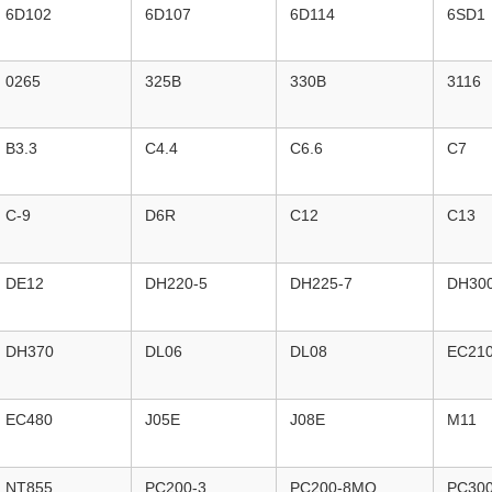
6D102
6D107
6D114
6SD1
0265
325B
330B
3116
B3.3
C4.4
C6.6
C7
C-9
D6R
C12
C13
DE12
DH220-5
DH225-7
DH300
DH370
DL06
DL08
EC21
EC480
J05E
J08E
M11
NT855
PC200-3
PC200-8MO
PC300