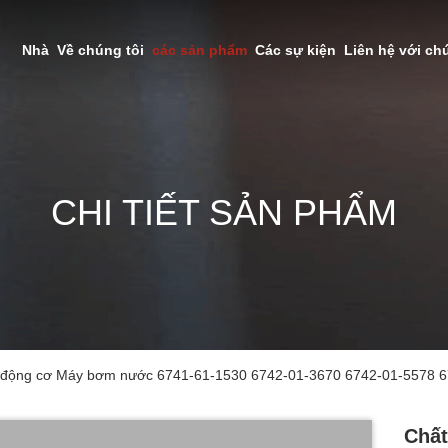
Nhà
Về chúng tôi
các sản phẩm
Các sự kiện
Liên hệ với ch
CHI TIẾT SẢN PHẨM
n động cơ Máy bơm nước 6741-61-1530 6742-01-3670 6742-01-5578 67
Chất