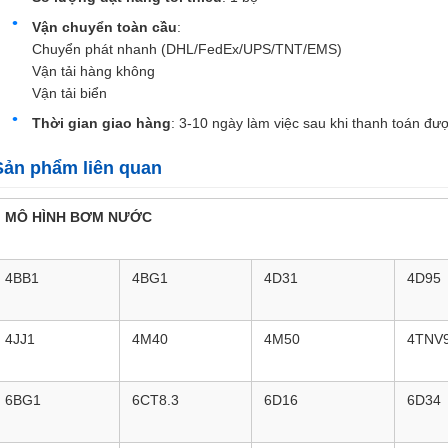
Vận chuyển toàn cầu
:
Chuyển phát nhanh (DHL/FedEx/UPS/TNT/EMS)
Vận tải hàng không
Vận tải biển
Thời gian giao hàng
: 3-10 ngày làm việc sau khi thanh toán đượ
Sản phẩm liên quan
MÔ HÌNH BƠM NƯỚC
4BB1
4BG1
4D31
4D95
4JJ1
4M40
4M50
4TNV
6BG1
6CT8.3
6D16
6D34