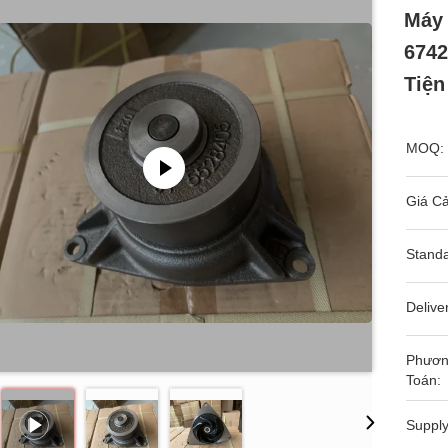
Máy 
6742
Tiện
MOQ:
Giá Cả
Standa
Delive
Phươn
Toán:
Supply