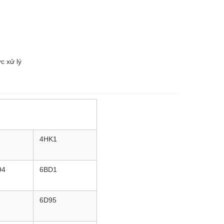
c xử lý
4HK1
94
6BD1
6D95