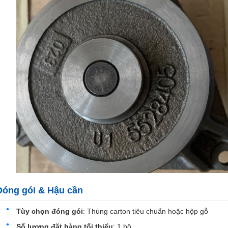
Đóng gói & Hậu cần
Tùy chọn đóng gói
: Thùng carton tiêu chuẩn hoặc hộp gỗ
Số lượng đặt hàng tối thiểu
: 1 bộ