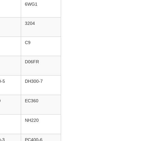
6WG1
3204
C9
D06FR
-5
DH300-7
0
EC360
NH220
-3
PC400-6