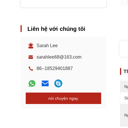
Liên hệ với chúng tôi
Sarah Lee
sarahlee68@163.com
86--18529401887
T
N
S
nói chuyện ngay.
N