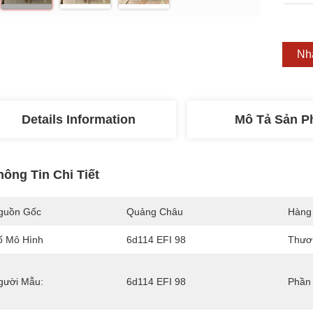
Nh
Details Information
Mô Tả Sản 
hông Tin Chi Tiết
guồn Gốc
Quảng Châu
Hàng
ố Mô Hình
6d114 EFI 98
Thươ
gười Mẫu:
6d114 EFI 98
Phần