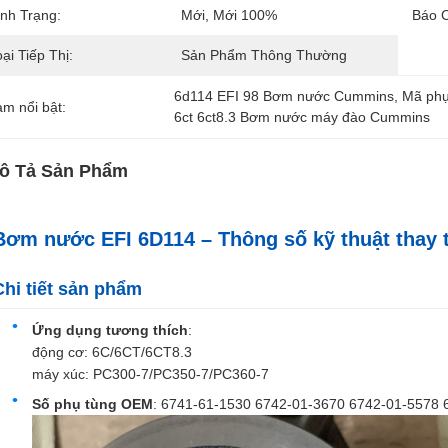
ình Trạng:
Mới, Mới 100%
Báo 
ại Tiếp Thị:
Sản Phẩm Thông Thường
6d114 EFI 98 Bơm nước Cummins
, 
Mã ph
àm nổi bật:
6ct 6ct8.3 Bơm nước máy đào Cummins
ô Tả Sản Phẩm
Bơm nước EFI 6D114 – Thông số kỹ thuật thay
Chi tiết sản phẩm
Ứng dụng tương thích
:
động cơ: 6C/6CT/6CT8.3
máy xúc: PC300-7/PC350-7/PC360-7
Số phụ tùng OEM
: 6741-61-1530 6742-01-3670 6742-01-5578 