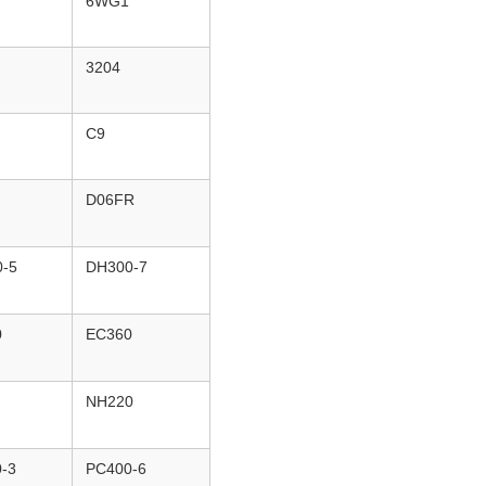
6WG1
3204
C9
D06FR
-5
DH300-7
0
EC360
NH220
-3
PC400-6