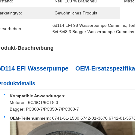
ustand:
Neu, 100 % Brandneu
Masch
arketingtyp:
Gewöhnliches Produkt
6d114 EFI 98 Wasserpumpe Cummins
, 
Te
ervorheben:
6ct 6ct8.3 Bagger Wasserpumpe Cummins
rodukt-Beschreibung
6D114 EFI Wasserpumpe – OEM-Ersatzspezifika
Produktdetails
Kompatible Anwendungen
:
Motoren: 6C/6CT/6CT8.3
Bagger: PC300-7/PC350-7/PC360-7
OEM-Teilenummern
: 6741-61-1530 6742-01-3670 6742-01-557