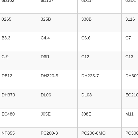
6D102
6D107
6D114
6SD1
0265
325B
330B
3116
B3.3
C4.4
C6.6
C7
C-9
D6R
C12
C13
DE12
DH220-5
DH225-7
DH300
DH370
DL06
DL08
EC21
EC480
J05E
J08E
M11
NT855
PC200-3
PC200-8MO
PC300