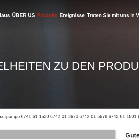
Haus
ÜBER US
Produits
Ereignisse
Treten Sie mit uns in
ELHEITEN ZU DEN PROD
asserpumpe 6741-61-1530 6742-01-3670 6742-01-5578 6743-61-1501 67
Gute