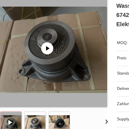
Wass
6742
Elek
MOQ:
Preis:
Standa
Delive
Zahlu
Supply