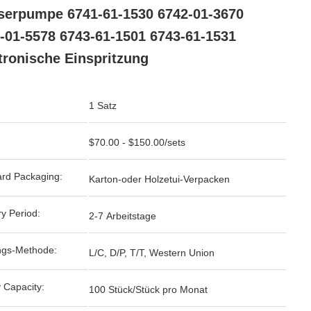
erpumpe 6741-61-1530 6742-01-3670
-01-5578 6743-61-1501 6743-61-1531
tronische Einspritzung
1 Satz
$70.00 - $150.00/sets
rd Packaging:
Karton-oder Holzetui-Verpacken
ry Period:
2-7 Arbeitstage
ngs-Methode:
L/C, D/P, T/T, Western Union
 Capacity:
100 Stück/Stück pro Monat