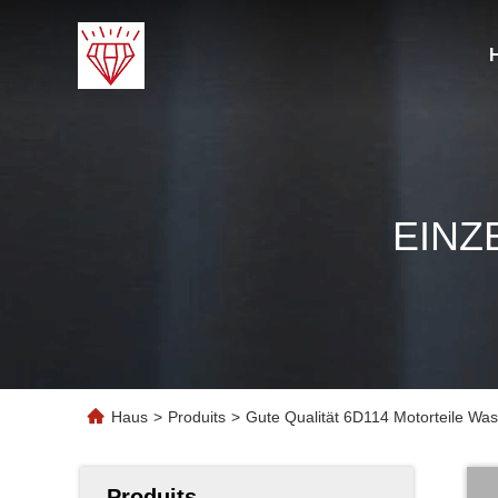
EINZ
Haus
>
Produits
>
Gute Qualität 6D114 Motorteile W
Produits