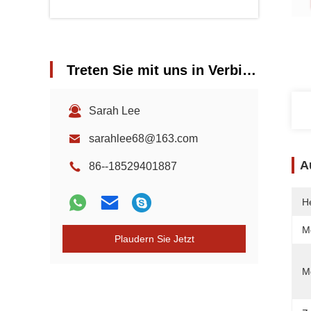
Treten Sie mit uns in Verbindung
Sarah Lee
sarahlee68@163.com
A
86--18529401887
He
M
Plaudern Sie Jetzt
M