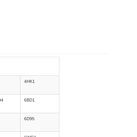
4HK1
94
6BD1
6D95