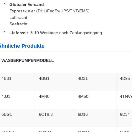
Globaler Versand
:
Expresskurier (DHL/FedEx/UPS/TNT/EMS)
Luftfracht
Seefracht
Lieferzeit
: 3-10 Werktage nach Zahlungseingang
Ähnliche Produkte
WASSERPUMPENMODELL
4BB1
4BG1
4D31
4D95
4JJ1
4M40
4M50
4TNV
6BG1
6CT8.3
6D16
6D34