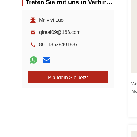
Treten Sie mit uns in Verbindung
Mr. vivi Luo
qireal09@163.com
86--18529401887
Plaudern Sie Jetzt
Wa
Mo
Ba