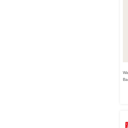
Wa
Ba