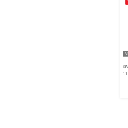
V
6B
11