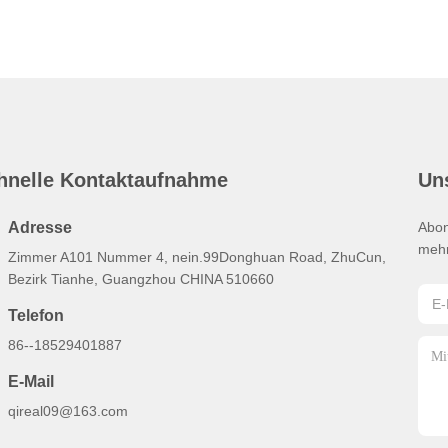
hnelle Kontaktaufnahme
Un
Adresse
Abon
mehr
Zimmer A101 Nummer 4, nein.99Donghuan Road, ZhuCun,
Bezirk Tianhe, Guangzhou CHINA 510660
Telefon
86--18529401887
E-Mail
qireal09@163.com