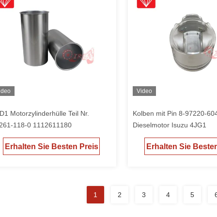
ideo
Video
D1 Motorzylinderhülle Teil Nr.
Kolben mit Pin 8-97220-604
261-118-0 1112611180
Dieselmotor Isuzu 4JG1
Erhalten Sie Besten Preis
Erhalten Sie Beste
1
2
3
4
5