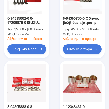
για εμάς
Ξενάγηση στο εργοστάσιο
8-94395882-0 8-
8-94390780-0 Οδηγός
97209876-0 ISUZU
βαλβίδας εξάτμισης
Ποιοτικός έλεγχος
Μέρη κινητήρα
Τιμή:
$53.00 - $80.00/sets
Τιμή:
$15.00 - $18.00/sets
Ατμοσφαιρική
MOQ:
1 σύνολο
MOQ:
1 σύνολο
βαλβίδα κινητήρα για
Επικοινωνήστε μαζί μας
4HK1 6HK1
Λάβετε την πιο πρόσφατη τιμή
Λάβετε την πιο πρόσφατη τιμή
Ειδήσεις
Συνομιλία τώρα
Συνομιλία τώρα
Υποθέσεις
Συνομιλία τώρα
Ανταλλακτικά κινητήρα KOMATSU
Μέρη μηχανών του Caterpillar
8-94395888-0 8-
1-12348461-0