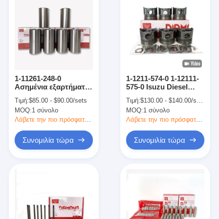
1-11261-248-0
1-1211-574-0 1-12111-
Ασημένια εξαρτήματα
575-0 Isuzu Diesel
κινητήρα ISUZU
Engine Parts Πιστόνας
Τιμή:
$85.00 - $90.00/sets
Τιμή:
$130.00 - $140.00/sets
Εφοδιασμός
με δαχτυλίδι για 6BG1
MOQ:
1 σύνολο
MOQ:
1 σύνολο
κυλίνδρου κινητήρα
EX200-6
για 6BG1-4 EX200-6
Λάβετε την πιο πρόσφατη τιμή
Λάβετε την πιο πρόσφατη τιμή
SH200A3
Συνομιλία τώρα
Συνομιλία τώρα
Σπίτι
Προϊόντα
Εμφάνιση VR