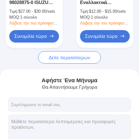
98028875-0 ISUZU
Εναλλακτικά
Ανταλλακτικά κινητήρα CUMMINS
Μέρη κινητήρα
εξαρτήματα κινητήρα
Τιμή:
$27.00 - $30.00/sets
Τιμή:
$12.00 - $15.00/sets
Καθίσμα βαλβίδας
Isuzu
MOQ:
Μέρη κινητήρα MITSUBISHI
1 σύνολο
MOQ:
1 σύνολο
εισόδου Καθίσμα
βαλβίδας εξάτμισης
Λάβετε την πιο πρόσφατη τιμή
Λάβετε την πιο πρόσφατη τιμή
Για 4HK1 6HK1
Μέρη κινητήρων John Deere
Συνομιλία τώρα
Συνομιλία τώρα
Μέρη κινητήρα DOOSAN
Δείτε περισσότερων
Τμήματα κινητήρα EC VOLVO
Μέρη μηχανών Isuzu
Αφήστε Ένα Μήνυμα
Μέρη μηχανών Hino
Θα Απαντήσουμε Γρήγορα
Μέρη κινητήρα YANMAR
μέρη μηχανών weichai
Ανταλλακτικά κινητήρα Perkins