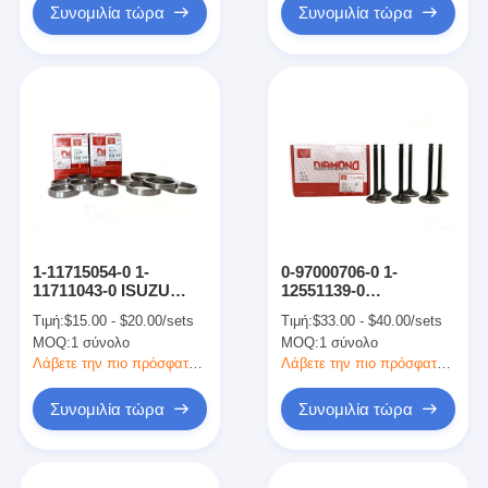
Συνομιλία τώρα
Συνομιλία τώρα
1-11715054-0 1-
0-97000706-0 1-
11711043-0 ISUZU
12551139-0
Μέρη κινητήρα
Ατμοσφαιρική
Τιμή:
$15.00 - $20.00/sets
Τιμή:
$33.00 - $40.00/sets
Καθίσμα βαλβίδας
βαλβίδα εισροής
MOQ:
1 σύνολο
MOQ:
1 σύνολο
εξάτμισης για 6BG1-4
Βαλβίδας κινητήρα
EX200-6
Μέρη για 6BG1-4
Λάβετε την πιο πρόσφατη τιμή
Λάβετε την πιο πρόσφατη τιμή
EX200-6
Συνομιλία τώρα
Συνομιλία τώρα