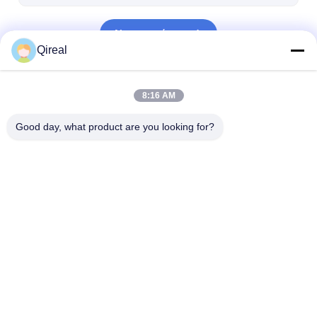
Να συνεχίσει
Qireal
Οι Κατηγορίες Μας
8:16 AM
Good day, what product are you looking for?
Ανταλλακτικά
Μέρη μηχανών του
Ανταλλακτικά
κινητήρα KOMATSU
Caterpillar
κινητήρα CUM
Αρχική
Περίπου
επαφή
Desktop
Σελίδα
εμείς
Site
Sitemap
Πολιτική μυστικότητας