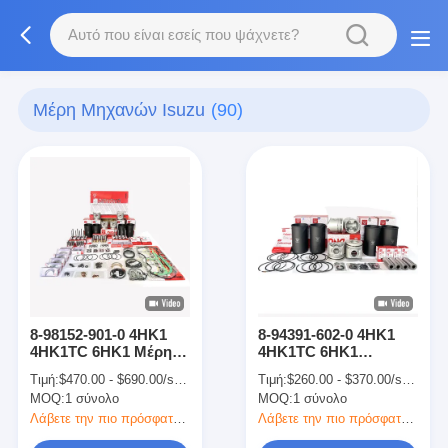
Μέρη Μηχανών Isuzu
(90)
8-98152-901-0 4HK1
8-94391-602-0 4HK1
4HK1TC 6HK1 Μέρη
4HK1TC 6HK1
μηχανών εξορυκτών
Συσκευές μηχανών
Τιμή:
$470.00 - $690.00/sets
Τιμή:
$260.00 - $370.00/sets
εκσκαφικών
MOQ:
1 σύνολο
MOQ:
1 σύνολο
Λάβετε την πιο πρόσφατη τιμή
Λάβετε την πιο πρόσφατη τιμή