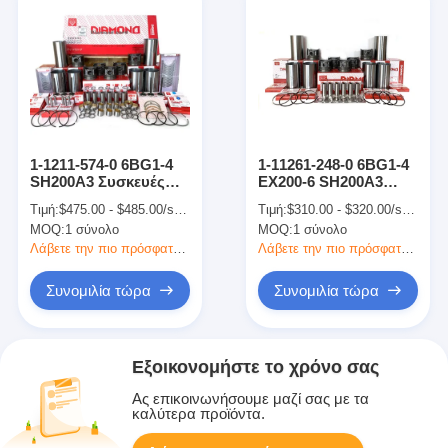
1-1211-574-0 6BG1-4
1-11261-248-0 6BG1-4
SH200A3 Συσκευές
EX200-6 SH200A3
μηχανών εκσκαφικών
SL340 ZAX200-3
Τιμή:
$475.00 - $485.00/sets
Τιμή:
$310.00 - $320.00/sets
μηχανών Πλήρες κιτ
Τμήματα κινητήρα
MOQ:
1 σύνολο
MOQ:
1 σύνολο
επισκευής SL340
σκάφους Κιτ
ZAX200-3
κυλίνδρων
Λάβετε την πιο πρόσφατη τιμή
Λάβετε την πιο πρόσφατη τιμή
Συνομιλία τώρα
Συνομιλία τώρα
Εξοικονομήστε το χρόνο σας
Ας επικοινωνήσουμε μαζί σας με τα
καλύτερα προϊόντα.