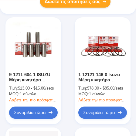
Δώστε τις απαιτήσεις σας
9-1211-604-1 ISUZU
1-12121-146-0 Isuzu
Μέρη κινητήρα
Μέρη κινητήρα
κινητήρα έμβολο Πιν
Μηχανικό δαχτυλίδι
Τιμή:
$13.00 - $15.00/sets
Τιμή:
$78.00 - $85.00/sets
1-1211-574-0 6BG1-4
έμβολο για 1-1211-574-
MOQ:
1 σύνολο
MOQ:
1 σύνολο
SL340 ZAX200-3
0 SH200A3 SL340
ZAX200-3
Λάβετε την πιο πρόσφατη τιμή
Λάβετε την πιο πρόσφατη τιμή
Συνομιλία τώρα
Συνομιλία τώρα