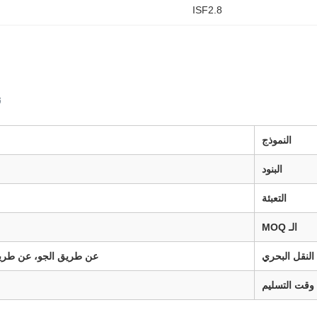
ISF2.8
ن
النموذج
البنود
التعبئة
الـ MOQ
النقل البحري
عن طريق الجو، عن طريق البحر، السري
وقت التسليم