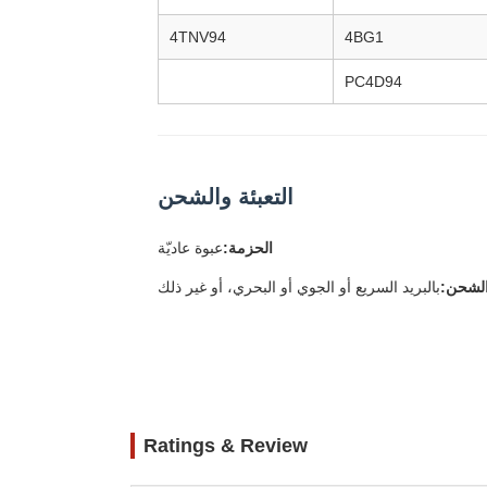
4TNV94
4BG1
PC4D94
التعبئة والشحن
الحزمة:
عبوة عاديّة
لشحن:
بالبريد السريع أو الجوي أو البحري، أو غير ذلك
Ratings & Review