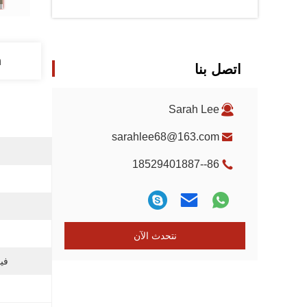
n
اتصل بنا
Sarah Lee
sarahlee68@163.com
86--18529401887
نتحدث الآن
فيد