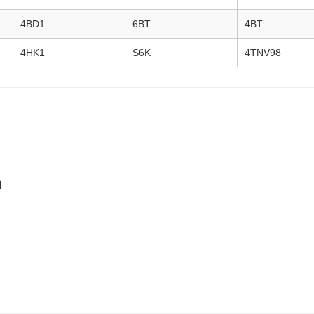
4BD1
6BT
4BT
4HK1
S6K
4TNV98
ا