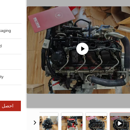
aging:
:
y:
احصل ع