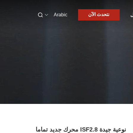
نتحدث الآن
ل
Arabic
نوعية جيدة ISF2.8 محرك جديد تماما