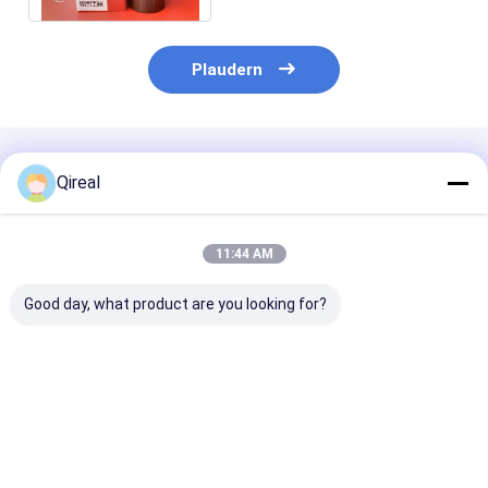
Plaudern
Empfohlene Produkte
Qireal
11:44 AM
Good day, what product are you looking for?
Kategorie C7.1 C7
Neue Cat C7.1 C7
Wasserpumpe
Motorteile
Motorteile 138-2053
1786633 178-
Hauptlager
124-3536 Kolbenring
für E320C E32
Verbindungsstablager
für 370-7998 Kolben
Bagger C4.2 C
317-5485 317-5482
Bagger 320D2
Motor
Bestpreis
Bestpreis
Bestprei
311-1090 für Bagger
320D2GC 320D2L
E323D