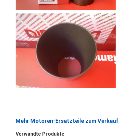
über uns
Werksbesichtigung
Qualitätskontrolle
Kontaktieren Sie uns
Neuigkeiten
Fälle
Plaudern Sie Jetzt
KOMATSU-Motorteile
Mehr Motoren-Ersatzteile zum Verkauf
Caterpillar-Maschinenteile
Verwandte Produkte