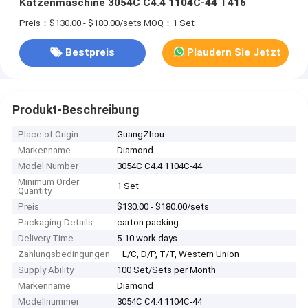
Katzenmaschine 3054C C4.4 1104C-44 T416
Preis：$130.00 - $180.00/sets
MOQ：1 Set
Bestpreis
Plaudern Sie Jetzt
Produkt-Beschreibung
Place of Origin
GuangZhou
Markenname
Diamond
Model Number
3054C C4.4 1104C-44
Minimum Order
1 Set
Quantity
Preis
$130.00 - $180.00/sets
Packaging Details
carton packing
Delivery Time
5-10 work days
Zahlungsbedingungen
L/C, D/P, T/T, Western Union
Supply Ability
100 Set/Sets per Month
Markenname
Diamond
Modellnummer
3054C C4.4 1104C-44