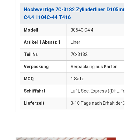
Hochwertige 7C-3182 Zylinderliner D105mm für
C4.4 1104C-44 T416
Modell
3054C C4.4
Artikel 1 Absatz 1
Liner
Teil Nr.
7C-3182
Verpackung
Verpackung aus Karton
MOQ
1 Satz
Schiffahrt
Luft, See, Express ((DHL, FedEx, U
Lieferzeit
3-10 Tage nach Erhalt der Zahlung