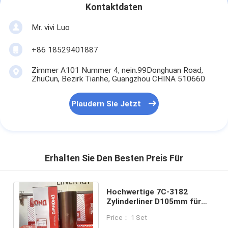
Kontaktdaten
Mr. vivi Luo
+86 18529401887
Zimmer A101 Nummer 4, nein.99Donghuan Road,
ZhuCun, Bezirk Tianhe, Guangzhou CHINA 510660
Plaudern Sie Jetzt
Erhalten Sie Den Besten Preis Für
Hochwertige 7C-3182
Zylinderliner D105mm für
Katzenmaschine 3054C
Price： 1 Set
C4.4 1104C-44 T416