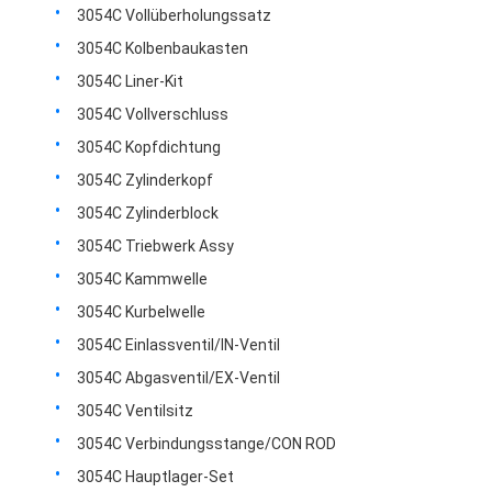
CUMMINS-Motorteile
3054C Vollüberholungssatz
3054C Kolbenbaukasten
MITSUBISHI Motorteile
3054C Liner-Kit
Teile für John Deere-Motoren
3054C Vollverschluss
3054C Kopfdichtung
DOOSAN Motorteile
3054C Zylinderkopf
EG VOLVO Motorteile
3054C Zylinderblock
3054C Triebwerk Assy
Isuzu Engine Parts
3054C Kammwelle
Hino-Motorteile
3054C Kurbelwelle
3054C Einlassventil/IN-Ventil
YANMAR Motorteile
3054C Abgasventil/EX-Ventil
weichai Maschinenteile
3054C Ventilsitz
3054C Verbindungsstange/CON ROD
Perkins-Motorteile
3054C Hauptlager-Set