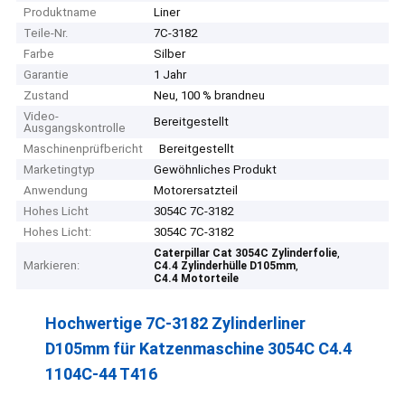
Produktname
Liner
Teile-Nr.
7C-3182
Farbe
Silber
Garantie
1 Jahr
Zustand
Neu, 100 % brandneu
Video-
Bereitgestellt
Ausgangskontrolle
Maschinenprüfbericht
Bereitgestellt
Marketingtyp
Gewöhnliches Produkt
Anwendung
Motorersatzteil
Hohes Licht
3054C 7C-3182
Hohes Licht:
3054C 7C-3182
,
Caterpillar Cat 3054C Zylinderfolie
Markieren:
,
C4.4 Zylinderhülle D105mm
C4.4 Motorteile
Hochwertige 7C-3182 Zylinderliner
D105mm für Katzenmaschine 3054C C4.4
1104C-44 T416