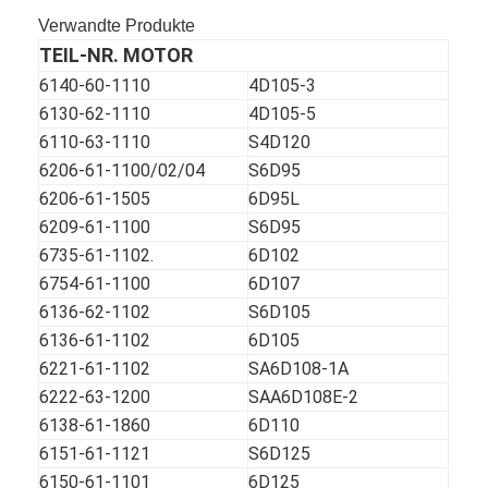
CUMMINS-Motorteile
Verwandte Produkte
TEIL-NR. MOTOR
MITSUBISHI Motorteile
6140-60-1110
4D105-3
Teile für John Deere-Motoren
6130-62-1110
4D105-5
6110-63-1110
S4D120
DOOSAN Motorteile
6206-61-1100/02/04
S6D95
6206-61-1505
6D95L
EG VOLVO Motorteile
6209-61-1100
S6D95
Isuzu Engine Parts
6735-61-1102.
6D102
6754-61-1100
6D107
Hino-Motorteile
6136-62-1102
S6D105
6136-61-1102
6D105
YANMAR Motorteile
6221-61-1102
SA6D108-1A
6222-63-1200
SAA6D108E-2
weichai Maschinenteile
6138-61-1860
6D110
Perkins-Motorteile
6151-61-1121
S6D125
6150-61-1101
6D125