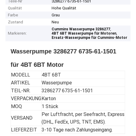
Teile-Nr
3286277 6735-61-1501
Qualität
Hohe Qualität
Farbe
Grau
Zustand
Neu
,
Cummins Wasserpumpe 3286277
Markieren:
,
4BT 6BT Wasserpumpe für Motoren
Ersatz-Wasserpumpe für Cummins-Motor
Wasserpumpe 3286277 6735-61-1501
für 4BT 6BT Motor
MODELL
4BT 6BT
ARTIKEL
Wasserpumpe
TEIL-NR.
3286277 6735-61-1501
VERPACKUNG
Karton
MOQ
1 Stück
Per Luftfracht, per Seefracht, Express
VERSAND
(DHL, FedEx, UPS, TNT, EMS).
LIEFERZEIT
3-10 Tage nach Zahlungseingang.