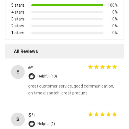
5 stars
100%
4 stars
0%
3 stars
0%
2 stars
0%
1 stars
0%
All Reviews
e*
E
Helpful (10)
great customer service, good communication,
on time dispatch, great product
S*i
S
Helpful (2)