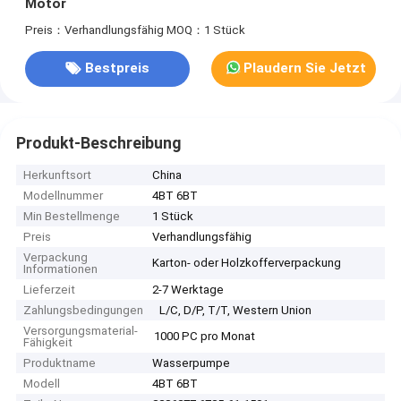
Motor
Preis：Verhandlungsfähig
MOQ：1 Stück
Bestpreis
Plaudern Sie Jetzt
Produkt-Beschreibung
Herkunftsort
China
Modellnummer
4BT 6BT
Min Bestellmenge
1 Stück
Preis
Verhandlungsfähig
Verpackung
Karton- oder Holzkofferverpackung
Informationen
Lieferzeit
2-7 Werktage
Zahlungsbedingungen
L/C, D/P, T/T, Western Union
Versorgungsmaterial-
1000 PC pro Monat
Fähigkeit
Produktname
Wasserpumpe
Modell
4BT 6BT