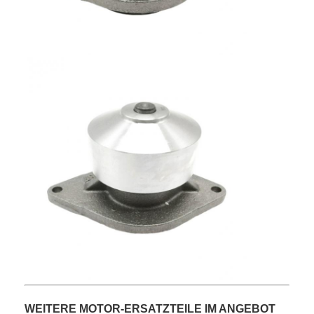
über uns
Werksbesichtigung
Qualitätskontrolle
Kontaktieren Sie uns
Neuigkeiten
Fälle
Plaudern Sie Jetzt
KOMATSU-Motorteile
Caterpillar-Maschinenteile
WEITERE MOTOR-ERSATZTEILE IM ANGEBOT