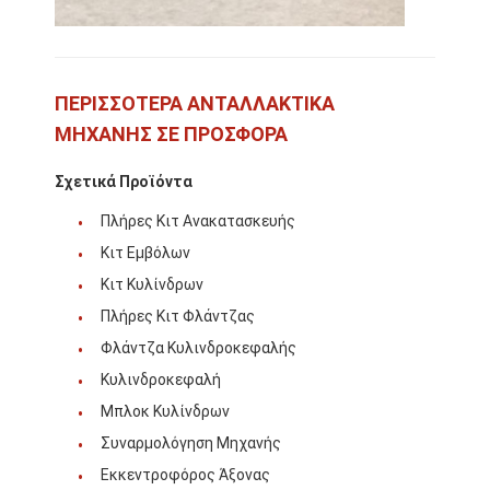
για εμάς
Ξενάγηση στο εργοστάσιο
ΠΕΡΙΣΣΟΤΕΡΑ ΑΝΤΑΛΛΑΚΤΙΚΑ
Ποιοτικός έλεγχος
ΜΗΧΑΝΗΣ ΣΕ ΠΡΟΣΦΟΡΑ
Επικοινωνήστε μαζί μας
Σχετικά Προϊόντα
Ειδήσεις
Πλήρες Κιτ Ανακατασκευής
Κιτ Εμβόλων
Υποθέσεις
Κιτ Κυλίνδρων
Συνομιλία τώρα
Πλήρες Κιτ Φλάντζας
Φλάντζα Κυλινδροκεφαλής
Κυλινδροκεφαλή
Ανταλλακτικά κινητήρα KOMATSU
Μπλοκ Κυλίνδρων
Συναρμολόγηση Μηχανής
Μέρη μηχανών του Caterpillar
Εκκεντροφόρος Άξονας