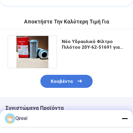
Αποκτήστε Την Καλύτερη Τιμή Για
Νέο Υδραυλικό Φίλτρο
Πιλότου 20Y-62-51691 για
Εκσκαφέα Komatsu
Κουβέντα
Συνιστώμενα Προϊόντα
Qireal