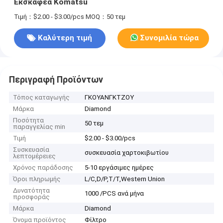
Εκσκαφέα Komatsu
Τιμή：$2.00 - $3.00/pcs
MOQ：50 τεμ
Καλύτερη τιμή
Συνομιλία τώρα
Περιγραφή Προϊόντων
Τόπος καταγωγής
ΓΚΟΥΑΝΓΚΤΖΟΥ
Μάρκα
Diamond
Ποσότητα
50 τεμ
παραγγελίας min
Τιμή
$2.00 - $3.00/pcs
Συσκευασία
συσκευασία χαρτοκιβωτίου
λεπτομέρειες
Χρόνος παράδοσης
5-10 εργάσιμες ημέρες
Όροι πληρωμής
L/C,D/P,T/T,Western Union
Δυνατότητα
1000 /PCS ανά μήνα
προσφοράς
Μάρκα
Diamond
Όνομα προϊόντος
Φίλτρο