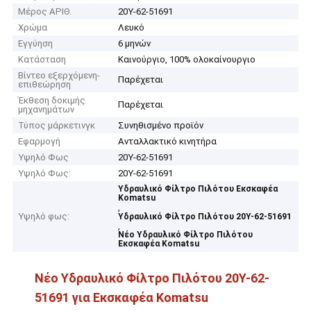
Μέρος ΑΡΙΘ.
20Y-62-51691
Χρώμα
Λευκό
Εγγύηση
6 μηνών
Κατάσταση
Καινούργιο, 100% ολοκαίνουργιο
Βίντεο εξερχόμενη-
Παρέχεται
επιθεώρηση
Έκθεση δοκιμής
Παρέχεται
μηχανημάτων
Τύπος μάρκετινγκ
Συνηθισμένο προϊόν
Εφαρμογή
Ανταλλακτικό κινητήρα
Υψηλό Φως
20Y-62-51691
Υψηλό Φως:
20Y-62-51691
Υδραυλικό Φίλτρο Πιλότου Εκσκαφέα
Komatsu
,
Υψηλό φως:
Υδραυλικό Φίλτρο Πιλότου 20Y-62-51691
,
Νέο Υδραυλικό Φίλτρο Πιλότου
Εκσκαφέα Komatsu
Νέο Υδραυλικό Φίλτρο Πιλότου 20Y-62-
51691 για Εκσκαφέα Komatsu