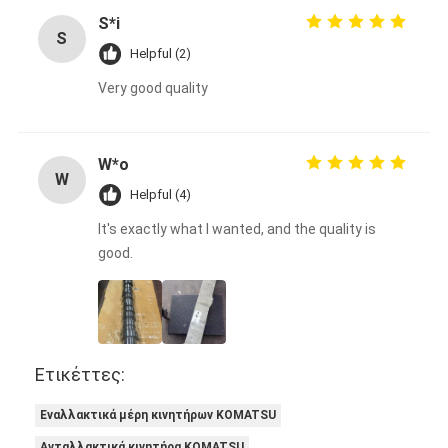
S*i
S
Helpful (2)
Very good quality
W*o
W
Helpful (4)
It's exactly what I wanted, and the quality is
good.
Ετικέττες:
Εναλλακτικά μέρη κινητήρων KOMATSU
Ανταλλακτικά κινητήρα KOMATSU