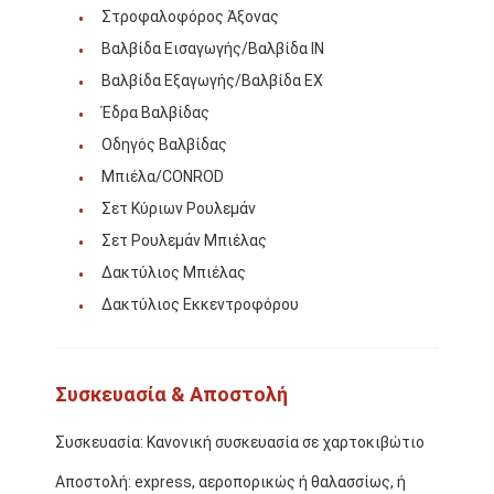
Ανταλλακτικά κινητήρα CUMMINS
Στροφαλοφόρος Άξονας
Βαλβίδα Εισαγωγής/Βαλβίδα IN
Μέρη κινητήρα MITSUBISHI
Βαλβίδα Εξαγωγής/Βαλβίδα EX
Μέρη κινητήρων John Deere
Έδρα Βαλβίδας
Οδηγός Βαλβίδας
Μέρη κινητήρα DOOSAN
Μπιέλα/CONROD
Τμήματα κινητήρα EC VOLVO
Σετ Κύριων Ρουλεμάν
Σετ Ρουλεμάν Μπιέλας
Μέρη μηχανών Isuzu
Δακτύλιος Μπιέλας
Δακτύλιος Εκκεντροφόρου
Μέρη μηχανών Hino
Μέρη κινητήρα YANMAR
Συσκευασία & Αποστολή
μέρη μηχανών weichai
Συσκευασία: Κανονική συσκευασία σε χαρτοκιβώτιο
Ανταλλακτικά κινητήρα Perkins
Αποστολή: express, αεροπορικώς ή θαλασσίως, ή