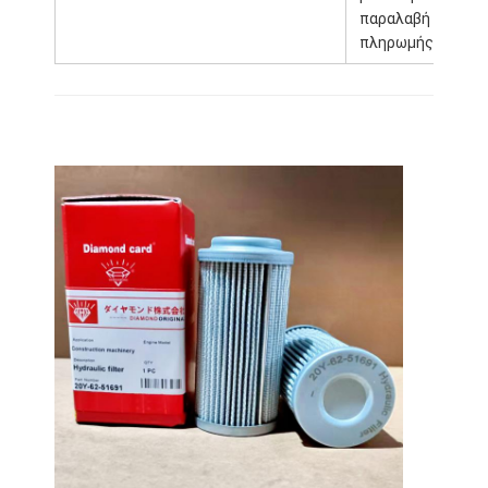
παραλαβή της
πληρωμής
Σπίτι
Προϊόντα
Εμφάνιση VR