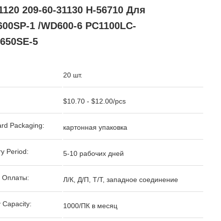
1120 209-60-31130 H-56710 Для
600SP-1 /WD600-6 PC1100LC-
650SE-5
20 шт.
$10.70 - $12.00/pcs
rd Packaging:
картонная упаковка
ry Period:
5-10 рабочих дней
 Оплаты:
Л/К, Д/П, Т/Т, западное соединение
 Capacity:
1000/ПК в месяц