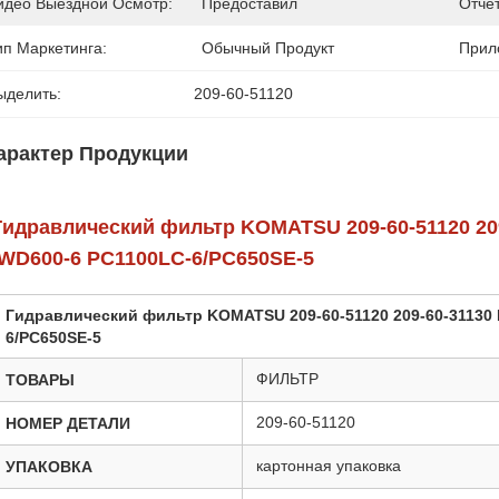
идео Выездной Осмотр:
Предоставил
Отче
ип Маркетинга:
Обычный Продукт
Прил
ыделить:
209-60-51120
арактер Продукции
Гидравлический фильтр KOMATSU 209-60-51120 209
/WD600-6 PC1100LC-6/PC650SE-5
Гидравлический фильтр KOMATSU 209-60-51120 209-60-31130 
6/PC650SE-5
ФИЛЬТР
ТОВАРЫ
209-60-51120
НОМЕР ДЕТАЛИ
картонная упаковка
УПАКОВКА