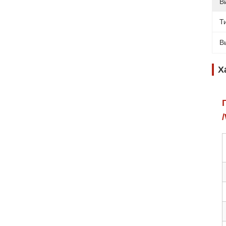
В
Т
В
Х