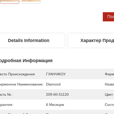
По
Details Information
Характер Про
одробная Информация
есто Происхождения
ГУАНЧЖОУ
Фирм
ирменное Наименование:
Diamond
Назв
асть №.:
209-60-51120
Цвет:
арантия:
6 Месяцев
Сост