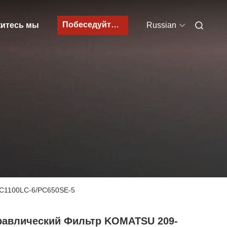
Побеседуйте теперь
итесь мы
Russian
PC1100LC-6/PC650SE-5
равлический Фильтр KOMATSU 209-