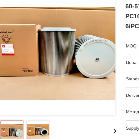
60-5
PC1
6/PC
MOQ:
Цена:
Standa
Delive
Метод
Supply