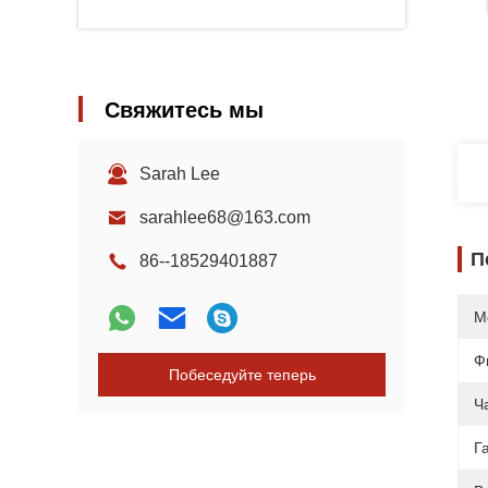
Свяжитесь мы
Sarah Lee
sarahlee68@163.com
П
86--18529401887
М
Ф
Побеседуйте теперь
Ч
Г