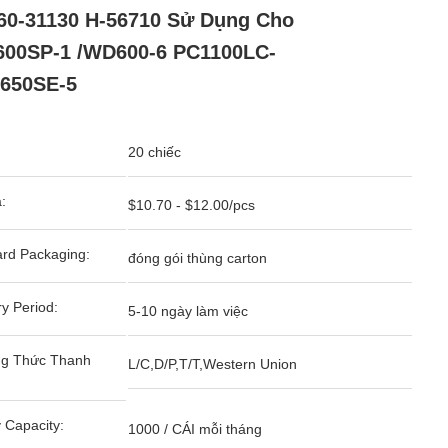
60-31130 H-56710 Sử Dụng Cho
600SP-1 /WD600-6 PC1100LC-
650SE-5
20 chiếc
:
$10.70 - $12.00/pcs
rd Packaging:
đóng gói thùng carton
ry Period:
5-10 ngày làm việc
g Thức Thanh
L/C,D/P,T/T,Western Union
 Capacity:
1000 / CÁI mỗi tháng