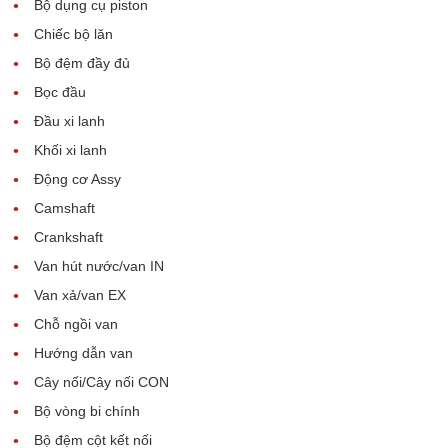
Bộ dụng cụ piston
Chiếc bộ lăn
Bộ đệm đầy đủ
Bọc đầu
Đầu xi lanh
Khối xi lanh
Động cơ Assy
Camshaft
Crankshaft
Van hút nước/van IN
Van xả/van EX
Chỗ ngồi van
Hướng dẫn van
Cây nối/Cây nối CON
Bộ vòng bi chính
Bộ đệm cột kết nối