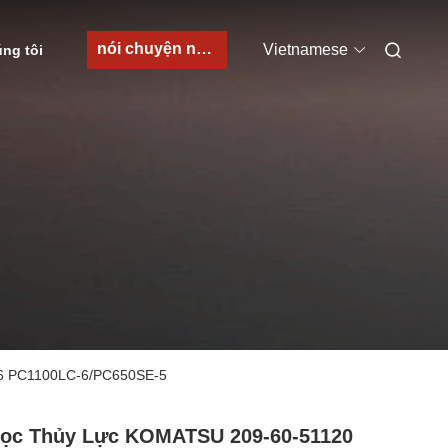
nói chuyện ngay.
Vietnamese
úng tôi
-6 PC1100LC-6/PC650SE-5
Lọc Thủy Lực KOMATSU 209-60-51120