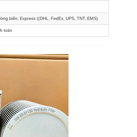
ờng biển, Express ((DHL, FedEx, UPS, TNT, EMS)
h toán