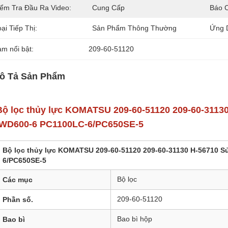
iểm Tra Đầu Ra Video:
Cung Cấp
Báo 
ại Tiếp Thị:
Sản Phẩm Thông Thường
Ứng 
àm nổi bật:
209-60-51120
ô Tả Sản Phẩm
Bộ lọc thủy lực KOMATSU 209-60-51120 209-60-3113
/WD600-6 PC1100LC-6/PC650SE-5
Bộ lọc thủy lực KOMATSU 209-60-51120 209-60-31130 H-56710 
6/PC650SE-5
Bộ lọc
Các mục
209-60-51120
Phần số.
Bao bì hộp
Bao bì