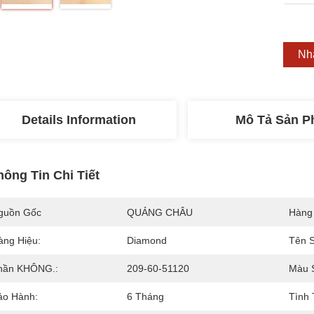
Nh
Details Information
Mô Tả Sản 
hông Tin Chi Tiết
guồn Gốc
QUẢNG CHÂU
Hàng
àng Hiệu:
Diamond
Tên 
hần KHÔNG.:
209-60-51120
Màu 
ảo Hành:
6 Tháng
Tình 