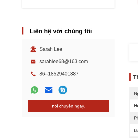
Liên hệ với chúng tôi
Sarah Lee
sarahlee68@163.com
86--18529401887
T
N
H
nói chuyện ngay.
P
B