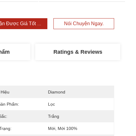
ận Được Giá Tốt Nhất
Nói Chuyện Ngay.
Phẩm
Ratings & Reviews
 Hiệu
Diamond
Sản Phẩm:
Lọc
Sắc:
Trắng
Trạng:
Mới, Mới 100%