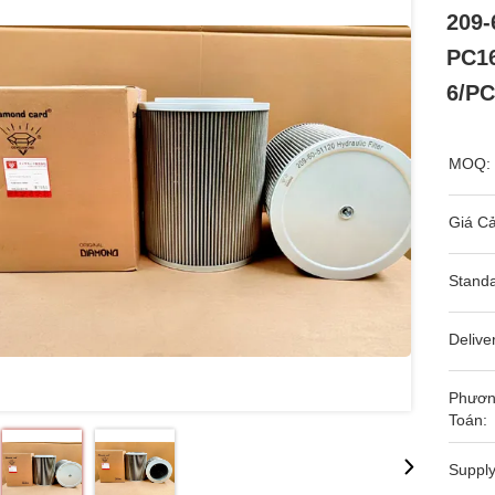
209-
PC1
6/PC
MOQ:
Giá Cả
Standa
Delive
Phươn
Toán:
Supply