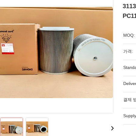
311
PC1
MOQ:
가격:
Standa
Delive
결제 
Supply