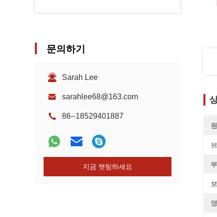
문의하기
Sarah Lee
sarahlee68@163.com
상
86--18529401887
원
브
부
지금 챗팅하세요
보
영