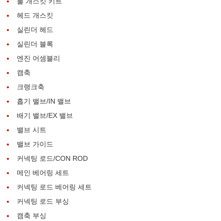
풀 개스킷 키트
헤드 개스킷
실린더 헤드
실린더 블록
엔진 어셈블리
캠축
크랭크축
흡기 밸브/IN 밸브
배기 밸브/EX 밸브
밸브 시트
밸브 가이드
커넥팅 로드/CON ROD
메인 베어링 세트
커넥팅 로드 베어링 세트
커넥팅 로드 부싱
캠축 부싱