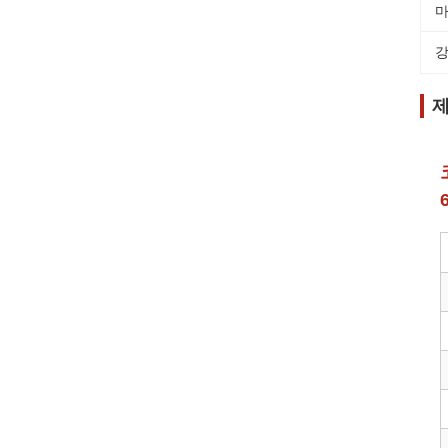
마
강
제