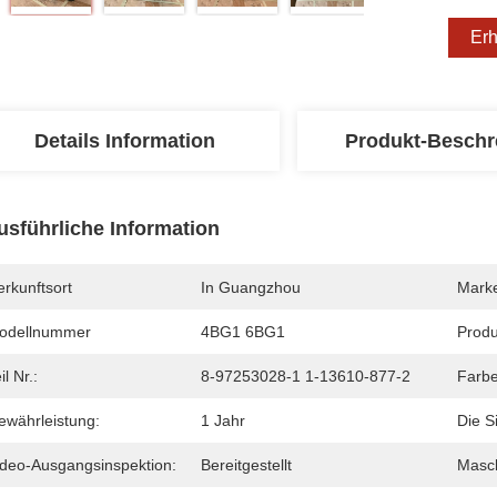
Erh
Details Information
Produkt-Beschr
usführliche Information
rkunftsort
In Guangzhou
Mark
odellnummer
4BG1 6BG1
Produ
il Nr.:
8-97253028-1 1-13610-877-2
Farbe
ewährleistung:
1 Jahr
Die Si
ideo-Ausgangsinspektion:
Bereitgestellt
Masch