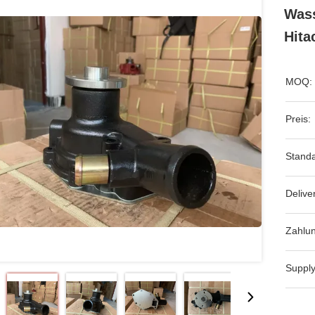
Was
Hita
MOQ:
Preis:
Standa
Delive
Zahlu
Supply