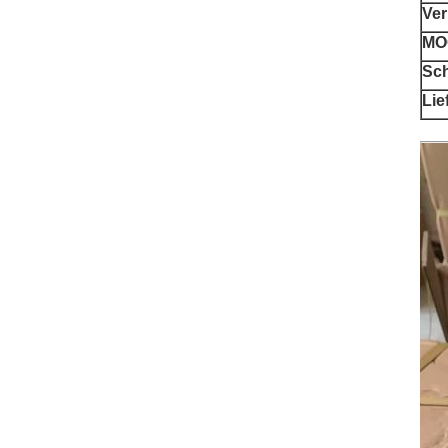
Ve
MO
Sch
Lie