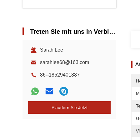
Treten Sie mit uns in Verbindung
Sarah Lee
sarahlee68@163.com
A
86--18529401887
He
M
Te
Plaudern Sie Jetzt
G
V