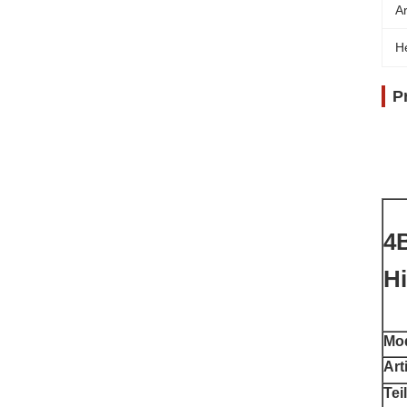
A
H
P
4
H
Mod
Art
Teil