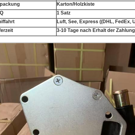
rpackung
Karton/Holzkiste
Q
1 Satz
iffahrt
Luft, See, Express ((DHL, FedEx,
ferzeit
3-10 Tage nach Erhalt der Zahlung