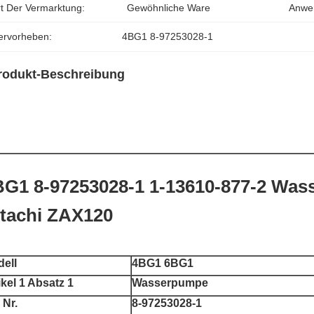
rt Der Vermarktung:
Gewöhnliche Ware
Anwe
ervorheben:
4BG1 8-97253028-1
rodukt-Beschreibung
BG1 8-97253028-1 1-13610-877-2 Wa
itachi ZAX120
ell
4BG1 6BG1
ikel 1 Absatz 1
Wasserpumpe
 Nr.
8-97253028-1