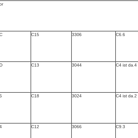
or
C
C15
3306
C6.6
D
C13
3044
C4 ist da.4
6
C18
3024
C4 ist da.2
4
C12
3066
C9.3