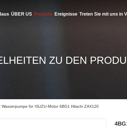
Haus
ÜBER US
Produits
Ereignisse
Treten Sie mit uns in
ELHEITEN ZU DEN PROD
 Wasserpumpe für ISUZU-Motor 6BG1 Hitachi ZAX120
4BG1