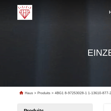
EINZ
Haus
>
Produits
>
4BG1 8-97253028-1 1-13610-877-2
Produits