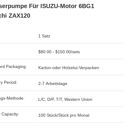
serpumpe Für ISUZU-Motor 6BG1
chi ZAX120
1 Satz
$80.00 - $150.00/sets
rd Packaging:
Karton-oder Holzetui-Verpacken
ry Period:
2-7 Arbeitstage
ngs-Methode:
L/C, D/P, T/T, Western Union
 Capacity:
100 Stück/Stück pro Monat