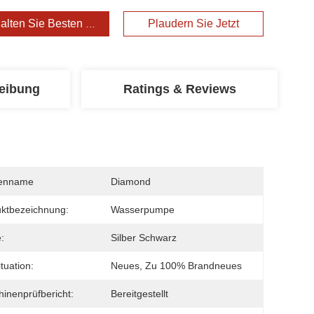
alten Sie Besten Preis
Plaudern Sie Jetzt
eibung
Ratings & Reviews
enname
Diamond
ktbezeichnung:
Wasserpumpe
:
Silber Schwarz
tuation:
Neues, Zu 100% Brandneues
inenprüfbericht:
Bereitgestellt